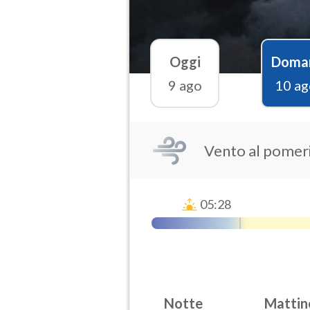
Oggi
Doma
9 ago
10 ag
Vento al pomeri
05:28
Notte
Mattin