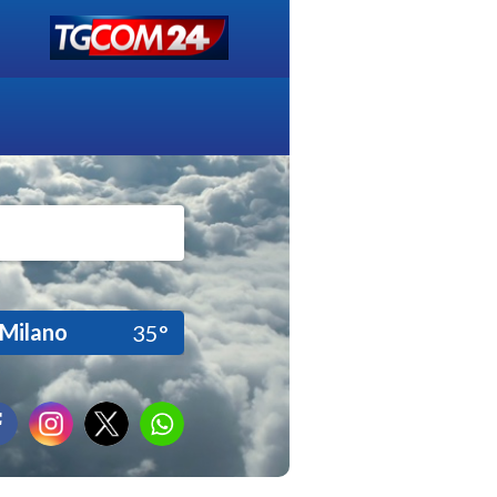
Milano
35°