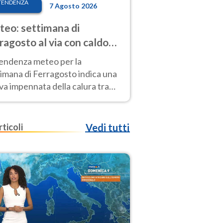
TENDENZA
7 Agosto 2026
eo: settimana di
ragosto al via con caldo
enso e qualche temporale
tendenza meteo per la
imana di Ferragosto indica una
a impennata della calura tra
 14 agosto, con nuovi rialzi
he al Nord.
rticoli
Vedi tutti