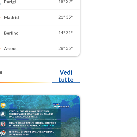
18°
32°
Parigi
21°
35°
Madrid
14°
31°
Berlino
28°
35°
Atene
e
Vedi
tutte