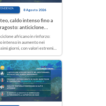
TENDENZA
8 Agosto 2026
eo, caldo intenso fino a
ragosto: anticiclone
icano ancora
ciclone africano in rinforzo:
tagonista
o intenso in aumento nei
simi giorni, con valori estremi
so Ferragosto su gran parte
alia