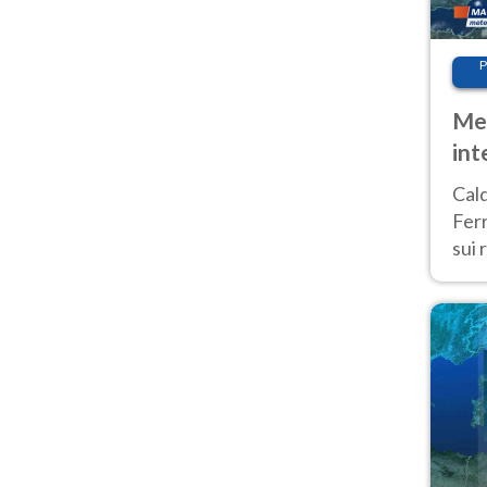
P
Met
int
Tem
Cald
Ferr
sui 
pros
vers