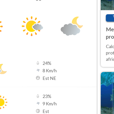
Met
pro
Cal
prot
afri
24
%
poi 
8
Km/h
cam
Est NE
23
%
9
Km/h
Est