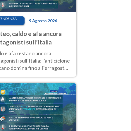
TENDENZA
9 Agosto 2026
eo, caldo e afa ancora
tagonisti sull’Italia
do e afa restano ancora
agonisti sull’Italia: l’anticiclone
cano domina fino a Ferragosto,
potrebbe arrivare un primo
biamento