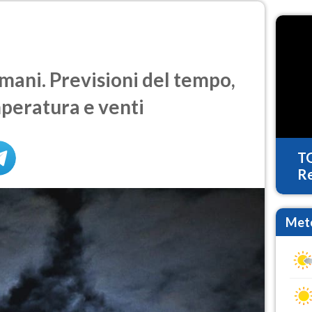
ani. Previsioni del tempo,
mperatura e venti
T
Re
Mete