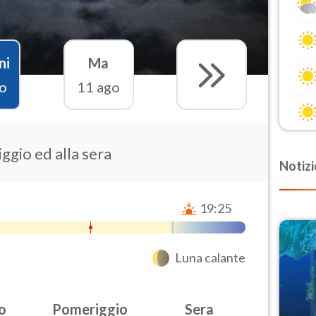
ni
Ma
o
11 ago
ggio ed alla sera
Notizi
19:25
Luna calante
o
Pomeriggio
Sera