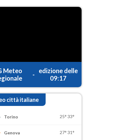
G Meteo
edizione delle
-
gionale
09:17
o città italiane
25°
33°
Torino
27°
31°
Genova