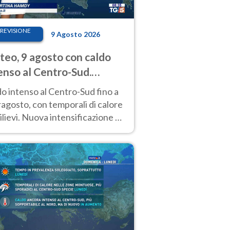
REVISIONE
9 Agosto 2026
eo, 9 agosto con caldo
enso al Centro-Sud.
porali sui rilievi
o intenso al Centro-Sud fino a
agosto, con temporali di calore
rilievi. Nuova intensificazione la
sima settimana, con valori
o i 40 °C