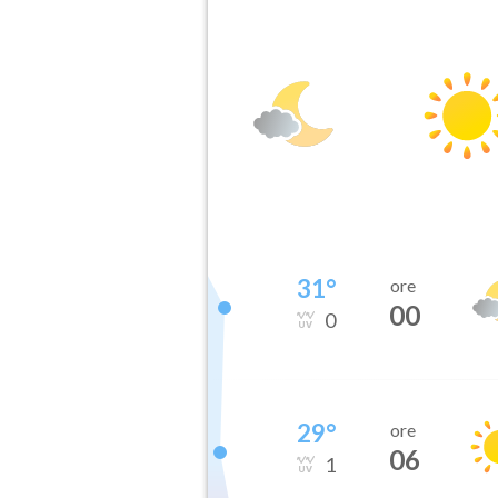
31
°
ore
00
0
29
°
ore
06
1