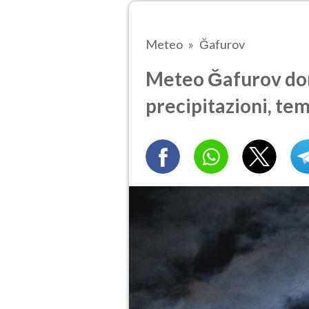
Meteo
Ğafurov
Meteo Ğafurov dom
precipitazioni, te