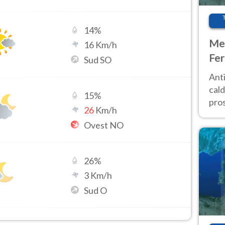
14
%
Met
16
Km/h
Fer
Sud SO
afr
Anti
pro
cald
15
%
pros
26
Km/h
ver
Ovest NO
d’It
26
%
3
Km/h
Sud O