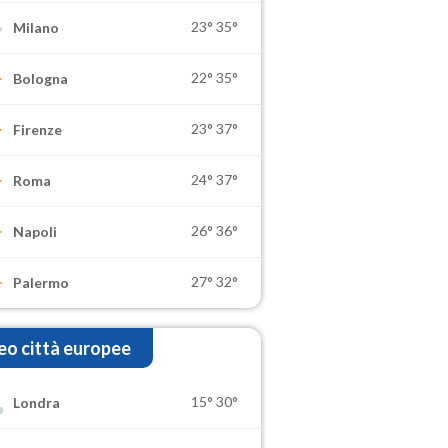
23°
35°
Milano
22°
35°
Bologna
23°
37°
Firenze
24°
37°
Roma
26°
36°
Napoli
27°
32°
Palermo
o città europee
15°
30°
Londra