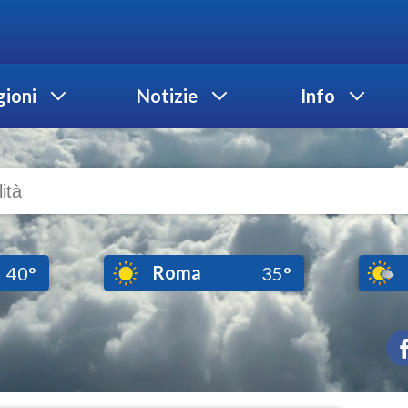
ioni
Notizie
Info
Roma
40°
35°