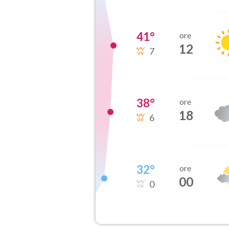
41
°
ore
12
7
38
°
ore
18
6
32
°
ore
00
0