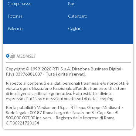
Campobasso
Bari
Potenza
Catanzaro
Palermo
Cagliari
Copyright © 1999-2020 RTI S.p.A. Direzione Business Digital -
P.Iva 03976881007 - Tutti i diritti riservati.
Rispetto ai contenuti e ai dati personali trasmessi e/o riprodotti è
vietata ogni utilizzazione funzionale all'addestramento di sistemi
di intelligenza artificiale generativa. È altresì fatto divieto
espresso di utilizzare mezzi automatizzati di data scraping.
Per la pubblicità
Mediamond S.p.a.
RTI spa, Gruppo Mediaset -
Sede legale: 00187 Roma Largo del Nazareno 8 - Cap. Soc. €
500.000.007,00 int. vers. - Registro delle Imprese di Roma,
C.F.06921720154