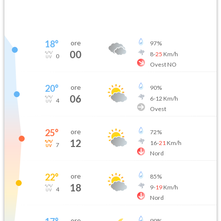
18
°
ore
97
%
00
8
-
25
Km/h
0
Ovest NO
20
°
ore
90
%
06
6
-
12
Km/h
4
Ovest
25
°
ore
72
%
12
16
-
21
Km/h
7
Nord
22
°
ore
85
%
18
9
-
19
Km/h
4
Nord
ore
99
%