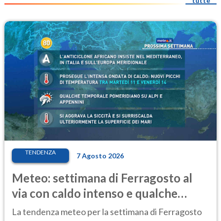
tutte
TENDENZA
7 Agosto 2026
Meteo: settimana di Ferragosto al
via con caldo intenso e qualche
temporale
La tendenza meteo per la settimana di Ferragosto