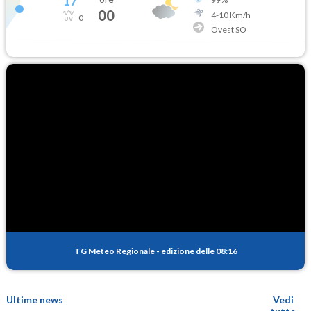
17
°
00
4
-
10
Km/h
0
Ovest SO
TG Meteo Regionale
-
edizione delle 08:16
Ultime news
Vedi