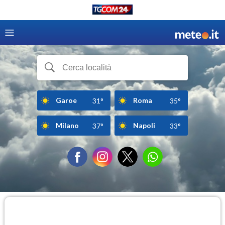
Garoe
Roma
31°
35°
Milano
Napoli
37°
33°