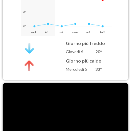
26°
20°
mar 4
ieri
oggi
domani
sab 8
dom 9
Giorno più freddo
Giovedì 6
20°
Giorno più caldo
Mercoledì 5
33°