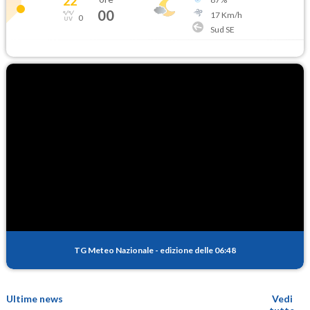
22
°
00
17
Km/h
0
Sud SE
TG Meteo Nazionale
-
edizione delle 06:48
Ultime news
Vedi