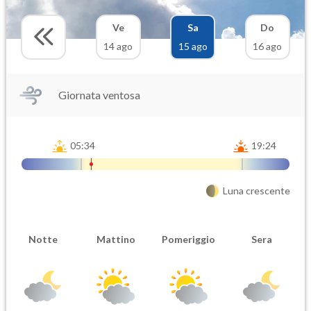
Ve
Sa
Do
14 ago
15 ago
16 ago
Giornata ventosa
05:34
19:24
Luna crescente
Notte
Mattino
Pomeriggio
Sera