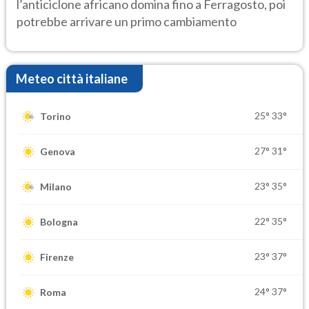
l’anticiclone africano domina fino a Ferragosto, poi
potrebbe arrivare un primo cambiamento
Meteo città italiane
25°
33°
Torino
27°
31°
Genova
23°
35°
Milano
22°
35°
Bologna
23°
37°
Firenze
24°
37°
Roma