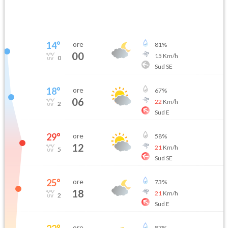
14
°
ore
81
%
00
15
Km/h
0
Sud SE
18
°
ore
67
%
06
22
Km/h
2
Sud E
29
°
ore
58
%
12
21
Km/h
5
Sud SE
25
°
ore
73
%
18
21
Km/h
2
Sud E
ore
87
%