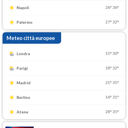
26°
36°
Napoli
27°
32°
Palermo
Meteo città europee
15°
30°
Londra
18°
32°
Parigi
21°
35°
Madrid
14°
31°
Berlino
28°
35°
Atene