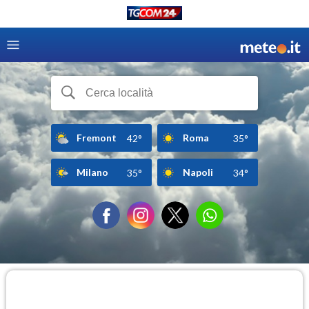
Fremont
Roma
42°
35°
Milano
Napoli
35°
34°