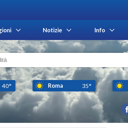
ioni
Notizie
Info
Roma
40°
35°