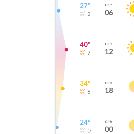
27
°
ore
06
2
40
°
ore
12
7
34
°
ore
18
6
24
°
ore
00
0