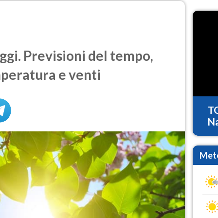
gi. Previsioni del tempo,
mperatura e venti
T
Na
Mete