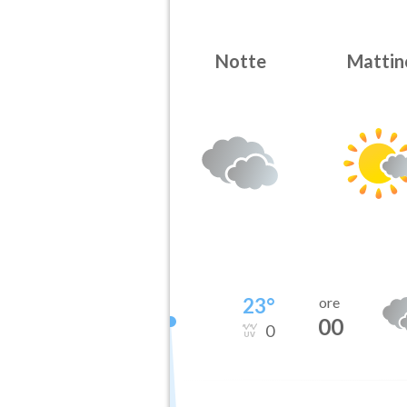
Notte
Mattin
23
°
ore
00
0