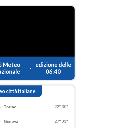
G Meteo
edizione delle
-
zionale
06:40
o città italiane
22°
30°
Torino
27°
31°
Genova