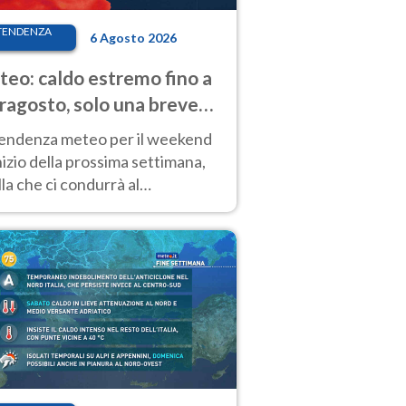
TENDENZA
6 Agosto 2026
eo: caldo estremo fino a
ragosto, solo una breve
sa. Ecco dove
tendenza meteo per il weekend
inizio della prossima settimana,
la che ci condurrà al
ragosto, vede ancora
perature molto elevate