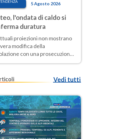
TENDENZA
5 Agosto 2026
eo, l'ondata di caldo si
ferma duratura
ttuali proiezioni non mostrano
vera modifica della
colazione con una prosecuzione
caldo fuori scala per molti
ni, compresa la settimana di
ragosto
rticoli
Vedi tutti