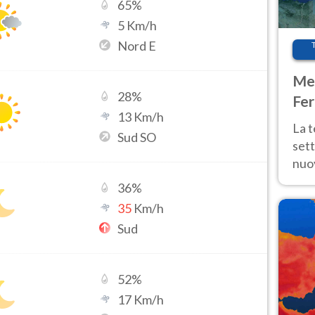
65
%
5
Km/h
Nord E
Met
28
%
Fer
13
Km/h
int
La 
Sud SO
sett
nuov
11 e
36
%
anc
35
Km/h
Sud
52
%
17
Km/h