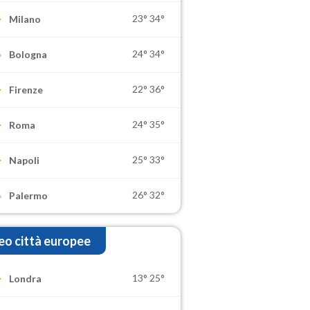
23°
34°
Milano
24°
34°
Bologna
22°
36°
Firenze
24°
35°
Roma
25°
33°
Napoli
26°
32°
Palermo
o città europee
13°
25°
Londra