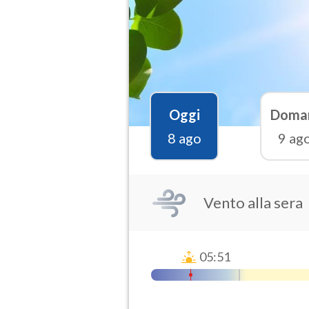
Oggi
Doma
8 ago
9 ag
Vento alla sera
05:51