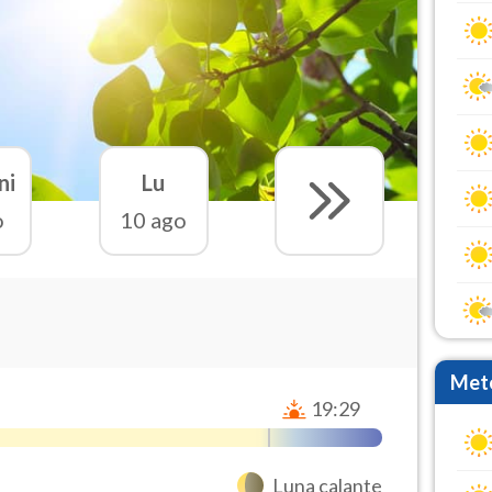
ni
Lu
o
10 ago
Mete
19:29
Luna calante