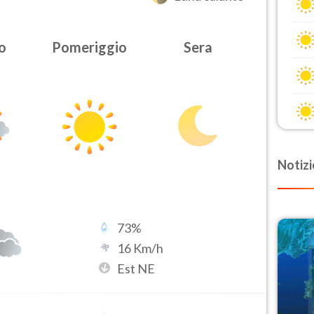
o
Pomeriggio
Sera
Notizi
73
%
16
Km/h
Est NE