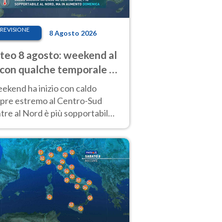
REVISIONE
8 Agosto 2026
eo 8 agosto: weekend al
 con qualche temporale e
do estremo al Centro-Sud
eekend ha inizio con caldo
pre estremo al Centro-Sud
re al Nord è più sopportabile
 a domenica 9. Temporali di
re sui rilievi.