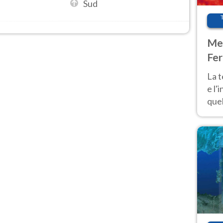
Sud
Met
Fer
pau
La 
e l'
quel
Fer
tem