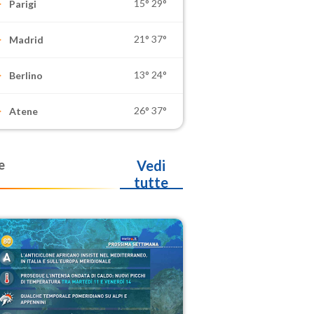
15°
29°
Parigi
21°
37°
Madrid
13°
24°
Berlino
26°
37°
Atene
e
Vedi
tutte