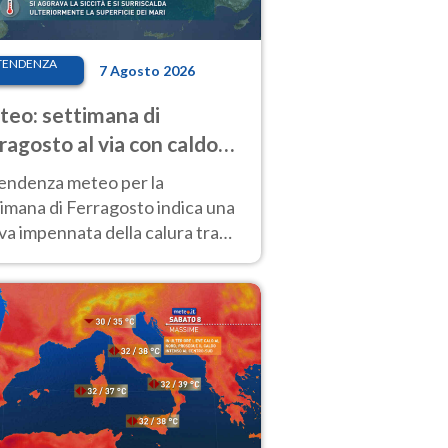
TENDENZA
7 Agosto 2026
eo: settimana di
ragosto al via con caldo
enso e qualche temporale
tendenza meteo per la
imana di Ferragosto indica una
a impennata della calura tra
 14 agosto, con nuovi rialzi
he al Nord.