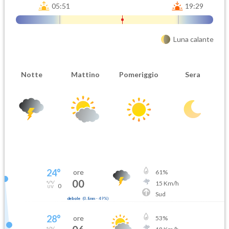
05:51
19:29
Luna calante
Notte
Mattino
Pomeriggio
Sera
24
°
ore
61
%
00
15
Km/h
0
Sud
debole
(
0.8mm
-
49
%)
28
°
ore
53
%