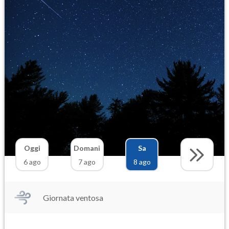
Oggi
Domani
Sa
6 ago
7 ago
8 ago
Giornata ventosa