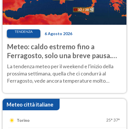
TENDENZA
6 Agosto 2026
Meteo: caldo estremo fino a
Ferragosto, solo una breve pausa.
Ecco dove
La tendenza meteo per il weekend e l'inizio della
prossima settimana, quella che ci condurrà al
Ferragosto, vede ancora temperature molto
elevate
Meteo città italiane
25°
37°
Torino