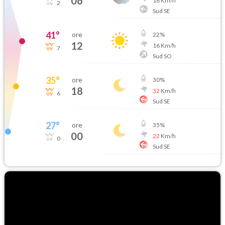
06
18
Km/h
2
Sud SE
41
°
ore
22
%
12
16
Km/h
7
Sud SO
35
°
ore
30
%
18
32
Km/h
6
Sud SE
27
°
ore
35
%
00
22
Km/h
0
Sud SE