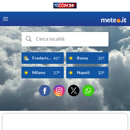
Frederic...
Roma
41°
35°
Milano
Napoli
37°
33°