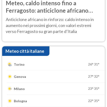
Meteo, caldo intenso fino a
Ferragosto: anticiclone africano
ancora protagonista
Anticiclone africano in rinforzo: caldo intenso in
aumento nei prossimi giorni, con valori estremi
verso Ferragosto su gran parte d’Italia
Meteo città italiane
26°
31°
Torino
27°
32°
Genova
23°
35°
Milano
22°
35°
Bologna