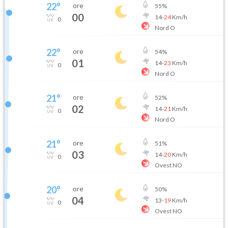
22
°
ore
55
%
00
14
-
24
Km/h
0
Nord O
22
°
ore
54
%
01
14
-
23
Km/h
0
Nord O
21
°
ore
52
%
02
14
-
21
Km/h
0
Nord O
21
°
ore
51
%
03
14
-
20
Km/h
0
Ovest NO
20
°
ore
50
%
04
13
-
19
Km/h
0
Ovest NO