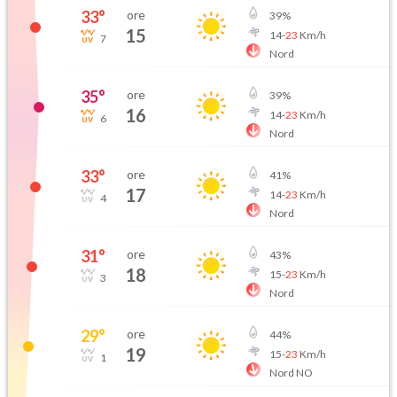
33
°
ore
39
%
15
14
-
23
Km/h
7
Nord
35
°
ore
39
%
16
14
-
23
Km/h
6
Nord
33
°
ore
41
%
17
14
-
23
Km/h
4
Nord
31
°
ore
43
%
18
15
-
23
Km/h
3
Nord
29
°
ore
44
%
19
15
-
23
Km/h
1
Nord NO