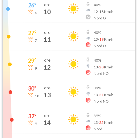
26
°
ore
40
%
10
12
-
18
Km/h
6
Nord O
27
°
ore
40
%
11
13
-
19
Km/h
7
Nord O
29
°
ore
40
%
12
13
-
20
Km/h
9
Nord NO
30
°
ore
39
%
13
13
-
21
Km/h
10
Nord NO
32
°
ore
39
%
14
13
-
22
Km/h
9
Nord