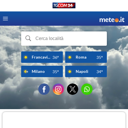
Francavi...
Roma
36°
35°
Milano
Napoli
35°
34°