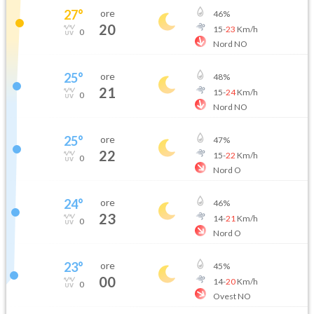
27
°
ore
46
%
20
15
-
23
Km/h
0
Nord NO
25
°
ore
48
%
21
15
-
24
Km/h
0
Nord NO
25
°
ore
47
%
22
15
-
22
Km/h
0
Nord O
24
°
ore
46
%
23
14
-
21
Km/h
0
Nord O
23
°
ore
45
%
00
14
-
20
Km/h
0
Ovest NO