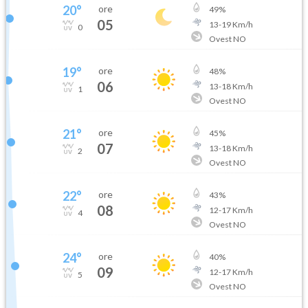
20
°
ore
49
%
05
13
-
19
Km/h
0
Ovest NO
19
°
ore
48
%
06
13
-
18
Km/h
1
Ovest NO
21
°
ore
45
%
07
13
-
18
Km/h
2
Ovest NO
22
°
ore
43
%
08
12
-
17
Km/h
4
Ovest NO
24
°
ore
40
%
09
12
-
17
Km/h
5
Ovest NO