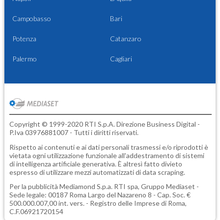
Campobasso
Bari
Potenza
Catanzaro
Palermo
Cagliari
Copyright © 1999-2020 RTI S.p.A. Direzione Business Digital -
P.Iva 03976881007 - Tutti i diritti riservati.
Rispetto ai contenuti e ai dati personali trasmessi e/o riprodotti è
vietata ogni utilizzazione funzionale all'addestramento di sistemi
di intelligenza artificiale generativa. È altresì fatto divieto
espresso di utilizzare mezzi automatizzati di data scraping.
Per la pubblicità
Mediamond S.p.a.
RTI spa, Gruppo Mediaset -
Sede legale: 00187 Roma Largo del Nazareno 8 - Cap. Soc. €
500.000.007,00 int. vers. - Registro delle Imprese di Roma,
C.F.06921720154