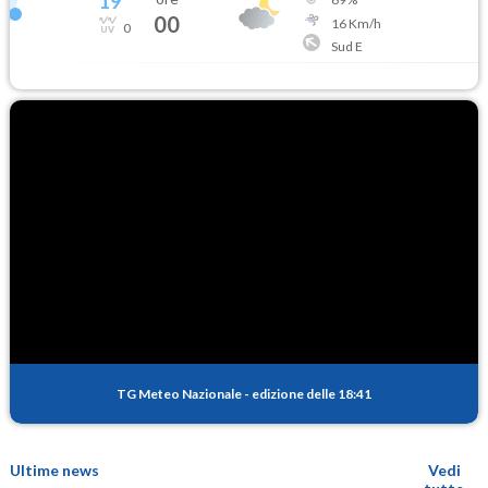
19
°
00
16
Km/h
0
Sud E
TG Meteo Nazionale
-
edizione delle 18:41
Ultime news
Vedi