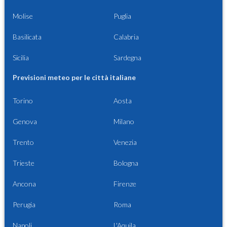
Molise
Puglia
Basilicata
Calabria
Sicilia
Sardegna
Previsioni meteo per le città italiane
Torino
Aosta
Genova
Milano
Trento
Venezia
Trieste
Bologna
Ancona
Firenze
Perugia
Roma
Napoli
L'Aquila