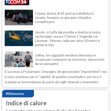
Crema, donna di 43 anni accoltellata in
strada: fermato un giovane cittadino
nordafricano
Jesolo, si tuffa dal pontile e sbatte la testa
sul fondale: muore 17enne | Tragedia sul
Latemar: 14enne cade per oltre 50 metri e
perde la vita
Udine, tre ragazzini vendono limonata in
strada per comprarsi un motorino: denunciati
da un passante
È successo a Pradamano. L'impegno dei giovanissimi "imprenditori" non
è stato premiato per la "rigidità" di qualche concittadino: per loro è
scattata un'ammonizione da parte dei vigili chiamati a intervenire
Wikimeteo
Indice di calore
La sgradevole sensazione di afa che il nostro