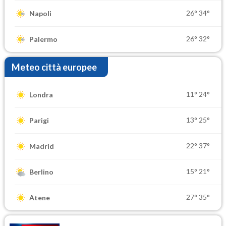
26°
34°
Napoli
26°
32°
Palermo
Meteo città europee
11°
24°
Londra
13°
25°
Parigi
22°
37°
Madrid
15°
21°
Berlino
27°
35°
Atene