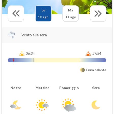
Lu
Ma
10 ago
11 ago
Vento alla sera
06:34
17:54
Luna calante
Notte
Mattino
Pomeriggio
Sera