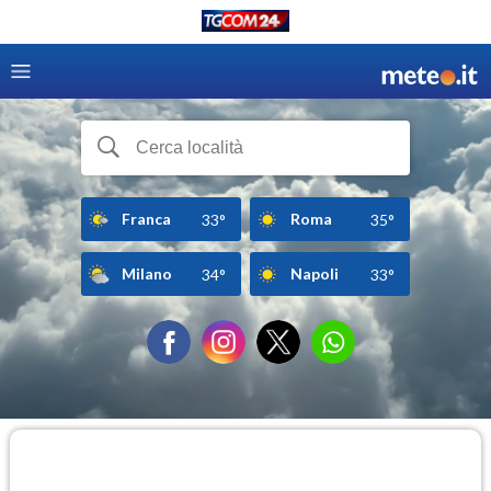
Franca
Roma
33°
35°
Milano
Napoli
34°
33°