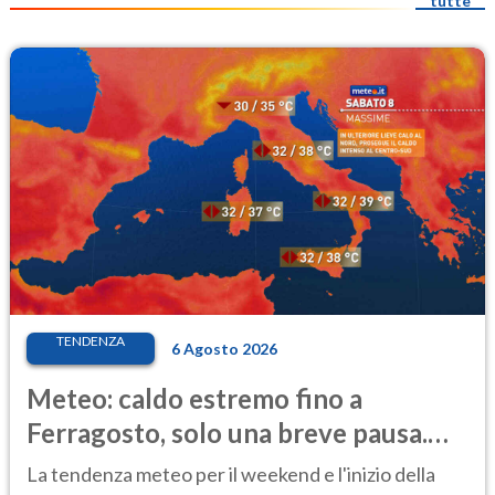
tutte
TENDENZA
6 Agosto 2026
Meteo: caldo estremo fino a
Ferragosto, solo una breve pausa.
Ecco dove
La tendenza meteo per il weekend e l'inizio della