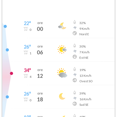
22
°
ore
32
%
00
9
Km/h
0
Nord E
26
°
ore
30
%
06
7
Km/h
1
Est NE
34
°
ore
19
%
12
13
Km/h
4
Ovest SO
26
°
ore
39
%
18
16
Km/h
0
Sud SE
ore
69
%