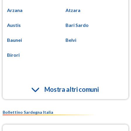
Arzana
Atzara
Austis
Bari Sardo
Baunei
Belvì
Birori
Mostra altri comuni
Bollettino Sardegna Italia