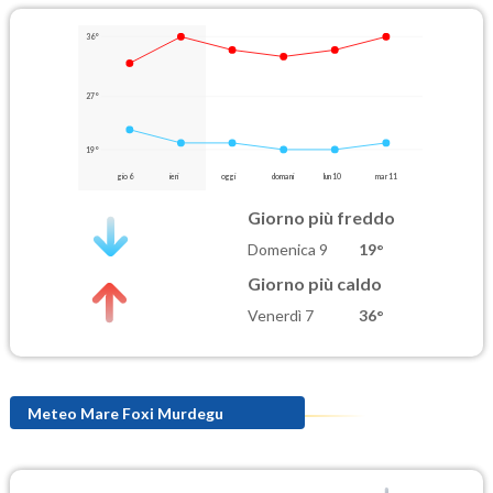
36°
27°
19°
gio 6
ieri
oggi
domani
lun 10
mar 11
Giorno più freddo
Domenica 9
19°
Giorno più caldo
Venerdì 7
36°
Meteo Mare Foxi Murdegu