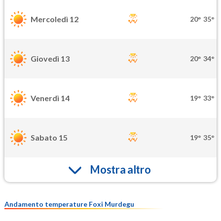
Mercoledì 12
20°
35°
Giovedì 13
20°
34°
Venerdì 14
19°
33°
Sabato 15
19°
35°
Mostra altro
Andamento temperature Foxi Murdegu