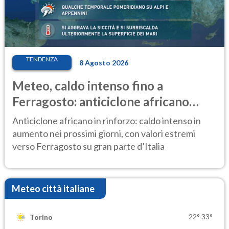
TENDENZA
8 Agosto 2026
Meteo, caldo intenso fino a
Ferragosto: anticiclone africano
ancora protagonista
Anticiclone africano in rinforzo: caldo intenso in
aumento nei prossimi giorni, con valori estremi
verso Ferragosto su gran parte d’Italia
Meteo città italiane
22°
33°
Torino