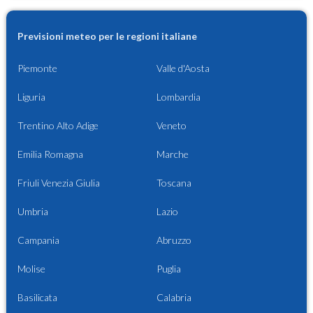
Previsioni meteo per le regioni italiane
Piemonte
Valle d'Aosta
Liguria
Lombardia
Trentino Alto Adige
Veneto
Emilia Romagna
Marche
Friuli Venezia Giulia
Toscana
Umbria
Lazio
Campania
Abruzzo
Molise
Puglia
Basilicata
Calabria