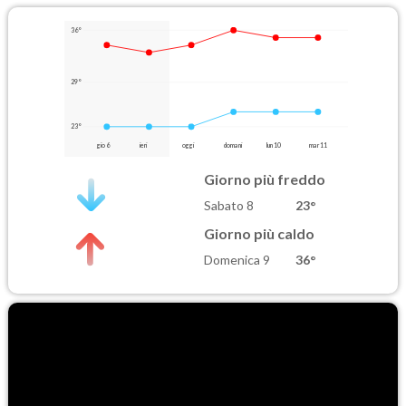
36°
29°
23°
gio 6
ieri
oggi
domani
lun 10
mar 11
Giorno più freddo
Sabato 8
23°
Giorno più caldo
Domenica 9
36°