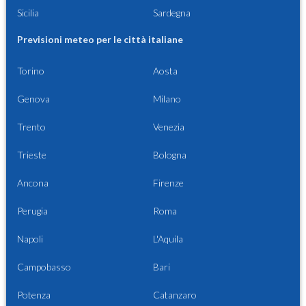
Sicilia
Sardegna
Previsioni meteo per le città italiane
Torino
Aosta
Genova
Milano
Trento
Venezia
Trieste
Bologna
Ancona
Firenze
Perugia
Roma
Napoli
L'Aquila
Campobasso
Bari
Potenza
Catanzaro