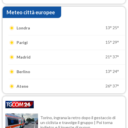
Meteo città europee
13°
25°
Londra
15°
29°
Parigi
21°
37°
Madrid
13°
24°
Berlino
26°
37°
Atene
Torino, ingrana la retro dopo il gestaccio di
un ciclista e travolge il gruppo | Poi torna
indietro e li investe di nuovo