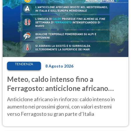
TENDENZA
8 Agosto 2026
Meteo, caldo intenso fino a
Ferragosto: anticiclone africano
ancora protagonista
Anticiclone africano in rinforzo: caldo intenso in
aumento nei prossimi giorni, con valori estremi
verso Ferragosto su gran parte d’Italia