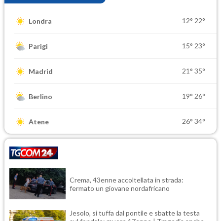
12°
22°
Londra
15°
23°
Parigi
21°
35°
Madrid
19°
26°
Berlino
26°
34°
Atene
Crema, 43enne accoltellata in strada:
fermato un giovane nordafricano
Jesolo, si tuffa dal pontile e sbatte la testa