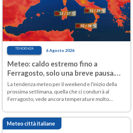
TENDENZA
6 Agosto 2026
Meteo: caldo estremo fino a
Ferragosto, solo una breve pausa.
Ecco dove
La tendenza meteo per il weekend e l'inizio della
prossima settimana, quella che ci condurrà al
Ferragosto, vede ancora temperature molto
elevate
Meteo città italiane