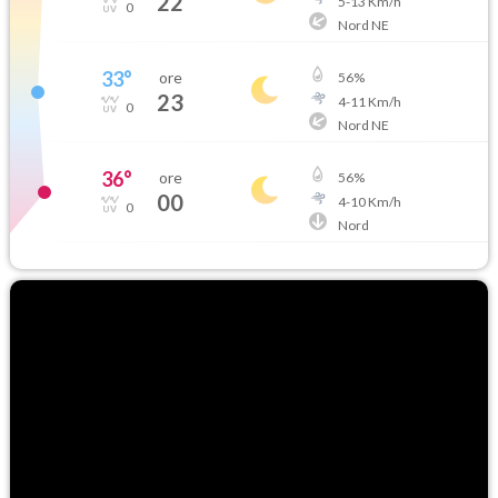
22
5
-
13
Km/h
0
Nord NE
33
°
ore
56
%
23
4
-
11
Km/h
0
Nord NE
36
°
ore
56
%
00
4
-
10
Km/h
0
Nord