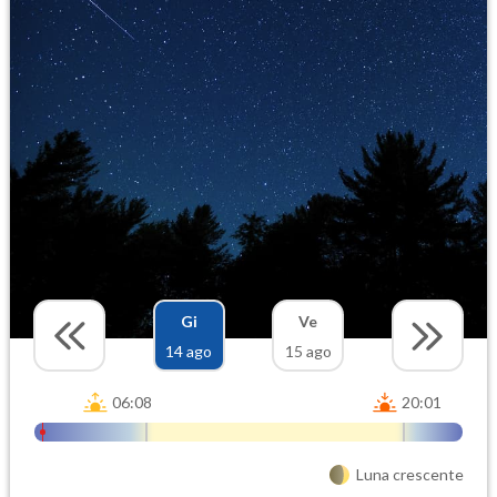
Gi
Ve
14 ago
15 ago
06:08
20:01
Luna crescente