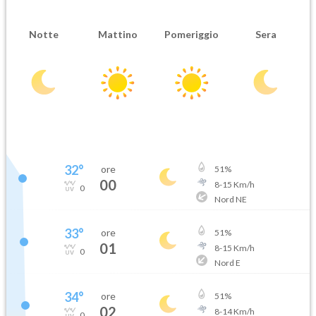
Notte
Mattino
Pomeriggio
Sera
32
°
ore
51
%
00
8
-
15
Km/h
0
Nord NE
33
°
ore
51
%
01
8
-
15
Km/h
0
Nord E
34
°
ore
51
%
02
8
-
14
Km/h
0