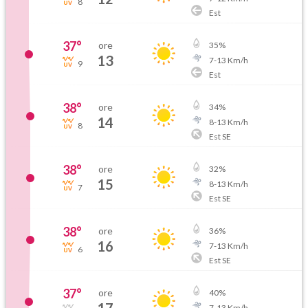
8
Est
37
°
ore
35
%
13
7
-
13
Km/h
9
Est
38
°
ore
34
%
14
8
-
13
Km/h
8
Est SE
38
°
ore
32
%
15
8
-
13
Km/h
7
Est SE
38
°
ore
36
%
16
7
-
13
Km/h
6
Est SE
37
°
ore
40
%
7
-
13
Km/h