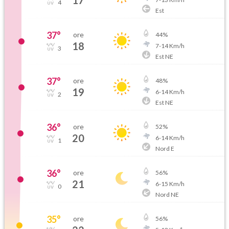
17
4
Est
37
°
ore
44
%
18
7
-
14
Km/h
3
Est NE
37
°
ore
48
%
19
6
-
14
Km/h
2
Est NE
36
°
ore
52
%
20
6
-
14
Km/h
1
Nord E
36
°
ore
56
%
21
6
-
15
Km/h
0
Nord NE
35
°
ore
56
%