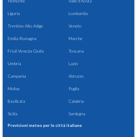
Piemonte
Valle d'Aosta
Liguria
Lombardia
Trentino Alto Adige
Veneto
Emilia Romagna
Marche
Friuli Venezia Giulia
Toscana
Umbria
Lazio
Campania
Abruzzo
Molise
Puglia
Basilicata
Calabria
Sicilia
Sardegna
Previsioni meteo per le città italiane