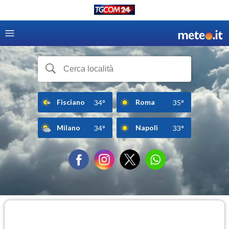
Fisciano
Roma
34°
35°
Milano
Napoli
34°
33°