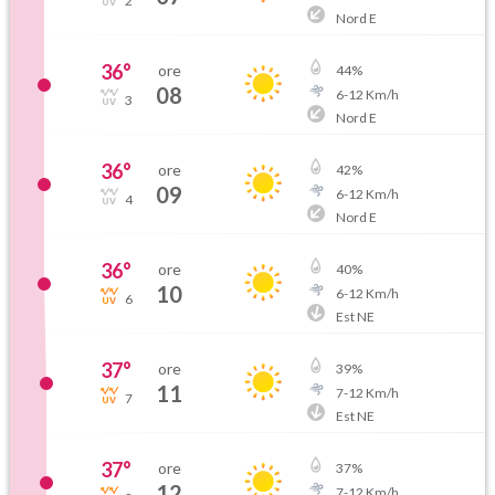
2
Nord E
36
°
ore
44
%
08
6
-
12
Km/h
3
Nord E
36
°
ore
42
%
09
6
-
12
Km/h
4
Nord E
36
°
ore
40
%
10
6
-
12
Km/h
6
Est NE
37
°
ore
39
%
11
7
-
12
Km/h
7
Est NE
37
°
ore
37
%
12
7
-
12
Km/h