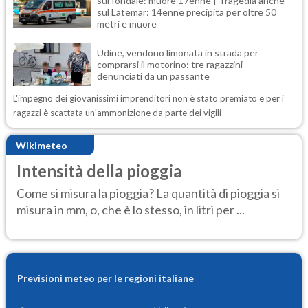
sul fondale: muore 17enne | Tragedia anche
sul Latemar: 14enne precipita per oltre 50
metri e muore
Udine, vendono limonata in strada per
comprarsi il motorino: tre ragazzini
denunciati da un passante
L'impegno dei giovanissimi imprenditori non è stato premiato e per i
ragazzi è scattata un'ammonizione da parte dei vigili
Wikimeteo
Intensità della pioggia
Come si misura la pioggia? La quantità di pioggia si
misura in mm, o, che è lo stesso, in litri per ...
Previsioni meteo per le regioni italiane