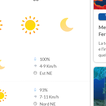
Met
Fer
pau
La 
e l'
quel
100
%
Fer
4
-
9
Km/h
tem
Est NE
93
%
7
-
11
Km/h
Nord NE