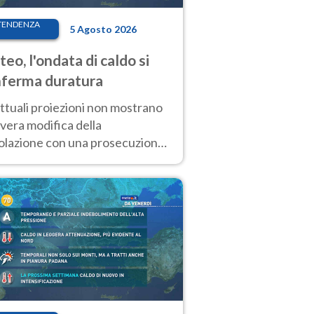
TENDENZA
5 Agosto 2026
eo, l'ondata di caldo si
ferma duratura
ttuali proiezioni non mostrano
vera modifica della
colazione con una prosecuzione
caldo fuori scala per molti
ni, compresa la settimana di
ragosto