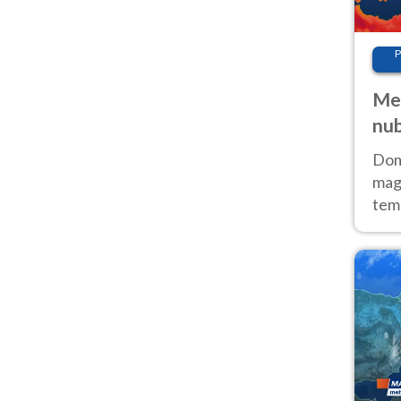
P
Met
nub
Sud
Doma
magg
temp
sem
prev