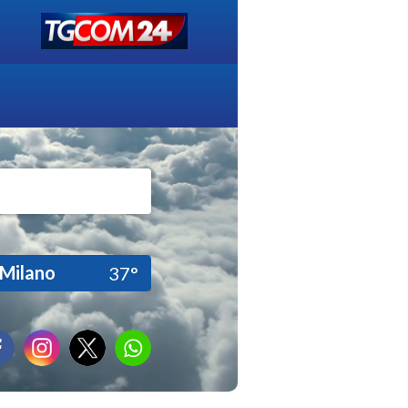
Milano
37°