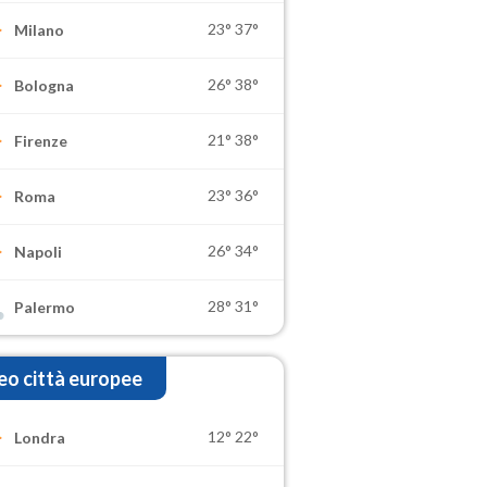
23°
37°
Milano
26°
38°
Bologna
21°
38°
Firenze
23°
36°
Roma
26°
34°
Napoli
28°
31°
Palermo
o città europee
12°
22°
Londra