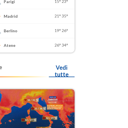
15°
23°
Parigi
21°
35°
Madrid
19°
26°
Berlino
26°
34°
Atene
e
Vedi
tutte