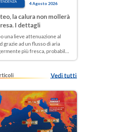
TENDENZA
4 Agosto 2026
eo, la calura non mollerà
presa. I dettagli
o una lieve attenuazione al
 grazie ad un flusso di aria
germente più fresca, probabile
o rinforzo dell’anticiclone
icano entro Ferragosto
rticoli
Vedi tutti