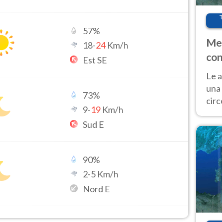
57
%
Met
18
-
24
Km/h
con
Est SE
Le a
una 
73
%
cir
9
-
19
Km/h
del 
Sud E
gior
Fer
90
%
2
-
5
Km/h
Nord E