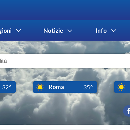
ioni
Notizie
Info
Roma
32°
35°