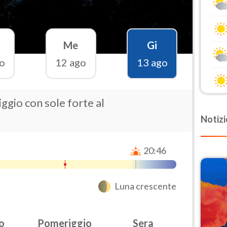
Me
Gi
o
12 ago
13 ago
ggio con sole forte al
Notizi
20:46
Luna crescente
o
Pomeriggio
Sera