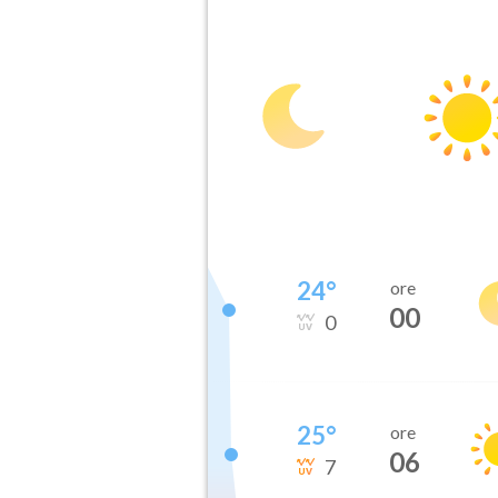
24
°
ore
00
0
25
°
ore
06
7