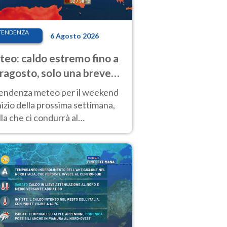
TENDENZA
6 Agosto 2026
eo: caldo estremo fino a
ragosto, solo una breve
sa. Ecco dove
tendenza meteo per il weekend
inizio della prossima settimana,
la che ci condurrà al
ragosto, vede ancora
perature molto elevate