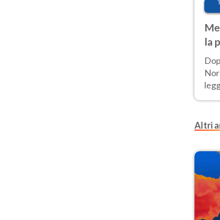
Met
la 
Dop
Nord
leg
nuov
afr
Altri a