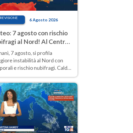
REVISIONE
6 Agosto 2026
eo: 7 agosto con rischio
ifragi al Nord! Al Centro-
 caldo estremo
ni, 7 agosto, si profila
iore instabilità al Nord con
orali e rischio nubifragi. Caldo
pre estremo al Centro-Sud. Le
isioni.