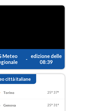
G Meteo
edizione delle
-
gionale
08:39
o città italiane
25°
37°
Torino
25°
31°
Genova