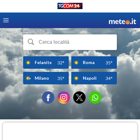
Felanitx
Roma
32°
35°
Milano
Napoli
35°
34°