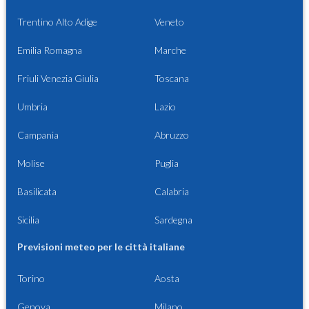
Trentino Alto Adige
Veneto
Emilia Romagna
Marche
Friuli Venezia Giulia
Toscana
Umbria
Lazio
Campania
Abruzzo
Molise
Puglia
Basilicata
Calabria
Sicilia
Sardegna
Previsioni meteo per le città italiane
Torino
Aosta
Genova
Milano