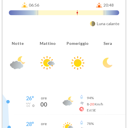
06:56
20:48
Luna calante
Notte
Mattino
Pomeriggio
Sera
26
°
ore
94
%
00
8
-
20
Km/h
0
Est SE
28
°
ore
78
%