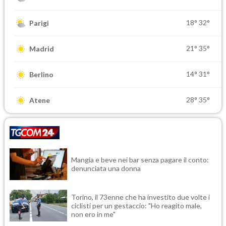
18°
32°
Parigi
21°
35°
Madrid
14°
31°
Berlino
28°
35°
Atene
Mangia e beve nei bar senza pagare il conto:
denunciata una donna
Torino, il 73enne che ha investito due volte i
ciclisti per un gestaccio: "Ho reagito male,
non ero in me"