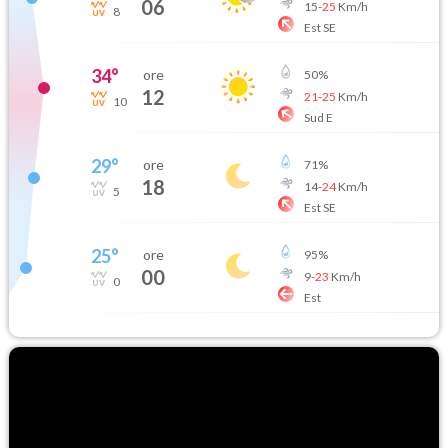
06
15
-
25
Km/h
8
Est SE
34
°
ore
50
%
12
21
-
25
Km/h
10
Sud E
29
°
ore
71
%
18
14
-
24
Km/h
5
Est SE
25
°
ore
95
%
00
9
-
23
Km/h
0
Est