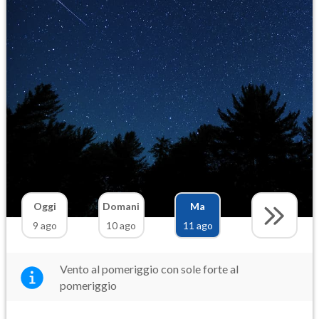
Oggi
Domani
Ma
9 ago
10 ago
11 ago
Vento al pomeriggio con sole forte al
pomeriggio