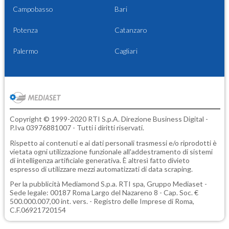
Campobasso
Bari
Potenza
Catanzaro
Palermo
Cagliari
Copyright © 1999-2020 RTI S.p.A. Direzione Business Digital -
P.Iva 03976881007 - Tutti i diritti riservati.
Rispetto ai contenuti e ai dati personali trasmessi e/o riprodotti è
vietata ogni utilizzazione funzionale all'addestramento di sistemi
di intelligenza artificiale generativa. È altresì fatto divieto
espresso di utilizzare mezzi automatizzati di data scraping.
Per la pubblicità
Mediamond S.p.a.
RTI spa, Gruppo Mediaset -
Sede legale: 00187 Roma Largo del Nazareno 8 - Cap. Soc. €
500.000.007,00 int. vers. - Registro delle Imprese di Roma,
C.F.06921720154