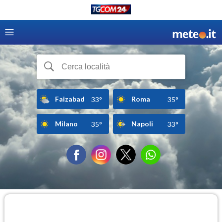
Faizabad
Roma
33°
35°
Milano
Napoli
35°
33°