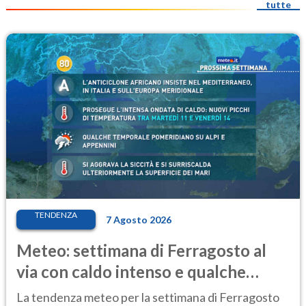
tutte
TENDENZA
7 Agosto 2026
Meteo: settimana di Ferragosto al
via con caldo intenso e qualche
temporale
La tendenza meteo per la settimana di Ferragosto