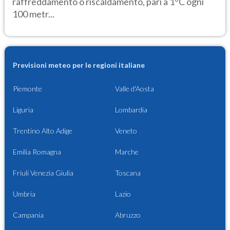
raffreddamento o riscaldamento, pari a 1°C ogni
100 metr...
Previsioni meteo per le regioni italiane
Piemonte
Valle d'Aosta
Liguria
Lombardia
Trentino Alto Adige
Veneto
Emilia Romagna
Marche
Friuli Venezia Giulia
Toscana
Umbria
Lazio
Campania
Abruzzo