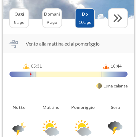
Oggi
Domani
Do
8 ago
9 ago
10 ago
Vento alla mattina ed al pomeriggio
05:31
18:44
Luna calante
Notte
Mattino
Pomeriggio
Sera