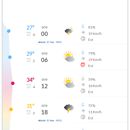
27
°
ore
81
%
00
15
Km/h
0
Est
debole
(
0.9mm
-
48
%)
29
°
ore
79
%
06
19
Km/h
2
Est
34
°
ore
59
%
12
16
Km/h
4
Est
31
°
ore
72
%
18
11
Km/h
3
Est
debole
(
0.6mm
-
46
%)