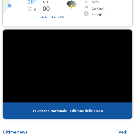
28
°
ore
82
%
00
16
Km/h
0
Est NE
debole
(
1.4mm
-
43
%)
TG Meteo Nazionale
-
edizione delle 18:48
Ultime news
Vedi