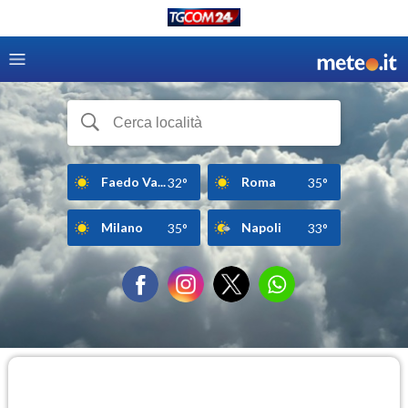
Faedo Va...
Roma
32°
35°
Milano
Napoli
35°
33°