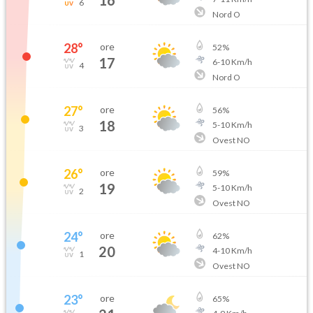
6
Nord O
28
°
ore
52
%
17
6
-
10
Km/h
4
Nord O
27
°
ore
56
%
18
5
-
10
Km/h
3
Ovest NO
26
°
ore
59
%
19
5
-
10
Km/h
2
Ovest NO
24
°
ore
62
%
20
4
-
10
Km/h
1
Ovest NO
23
°
ore
65
%