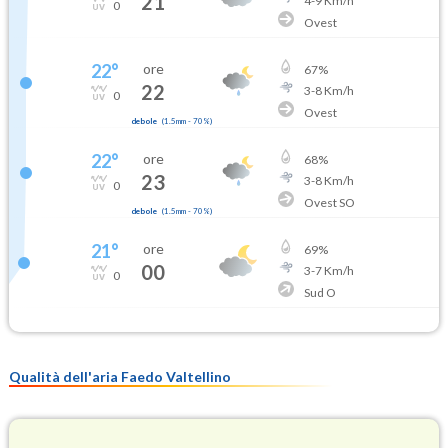
21
4
-
9
Km/h
0
Ovest
22
°
ore
67
%
22
3
-
8
Km/h
0
Ovest
debole
(
1.5mm
-
70
%)
22
°
ore
68
%
23
3
-
8
Km/h
0
Ovest SO
debole
(
1.5mm
-
70
%)
21
°
ore
69
%
00
3
-
7
Km/h
0
Sud O
Qualità dell'aria Faedo Valtellino