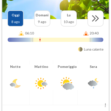
Oggi
Domani
Lu
8 ago
9 ago
10 ago
06:10
20:40
Luna calante
Notte
Mattino
Pomeriggio
Sera
5 mm