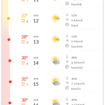
7
Nord NE
27
°
ore
52
%
12
5
-
8
Km/h
8
Nord
28
°
ore
50
%
13
5
-
9
Km/h
9
Nord NO
30
°
ore
48
%
14
6
-
10
Km/h
8
Nord NO
31
°
ore
46
%
15
7
-
11
Km/h
7
Nord O
30
°
ore
49
%
16
7
-
11
Km/h