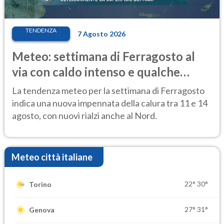
TENDENZA
7 Agosto 2026
Meteo: settimana di Ferragosto al
via con caldo intenso e qualche
temporale
La tendenza meteo per la settimana di Ferragosto
indica una nuova impennata della calura tra 11 e 14
agosto, con nuovi rialzi anche al Nord.
Meteo città italiane
22°
30°
Torino
27°
31°
Genova