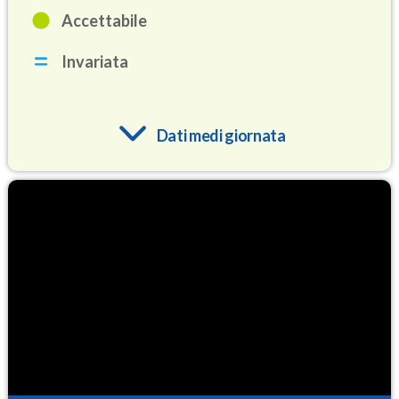
Accettabile
Invariata
Dati medi giornata
O3
78.7
(Ozono)
NO2
1.8
(Diossido di azoto)
SO2
0.1
(Anidride solforosa)
PM10