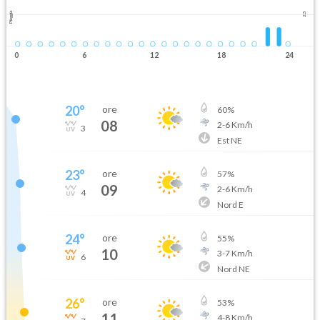
Pioggia
2.5
0
6
12
18
24
20
°
ore
60
%
08
2
-
6
Km/h
3
Est NE
23
°
ore
57
%
09
2
-
6
Km/h
4
Nord E
24
°
ore
55
%
10
3
-
7
Km/h
6
Nord NE
26
°
ore
53
%
11
4
-
8
Km/h