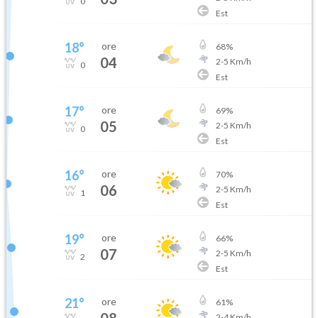
0
Est
18
°
ore
68
%
04
2
-
5
Km/h
0
Est
17
°
ore
69
%
05
2
-
5
Km/h
0
Est
16
°
ore
70
%
06
2
-
5
Km/h
1
Est
19
°
ore
66
%
07
2
-
5
Km/h
2
Est
21
°
ore
61
%
08
2
-
4
Km/h