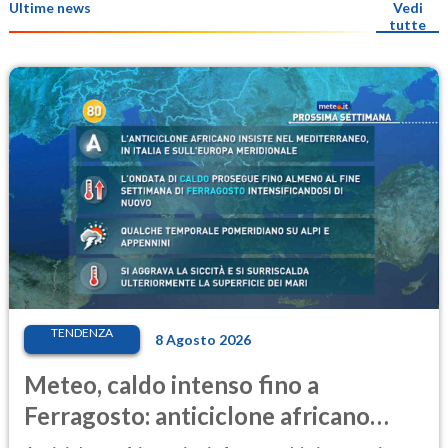
Ultime news
Vedi
tutte
TENDENZA
8 Agosto 2026
Meteo, caldo intenso fino a
Ferragosto: anticiclone africano
ancora protagonista