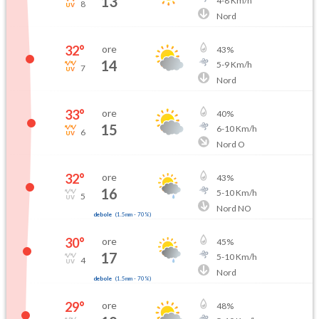
13
4
-
8
Km/h
8
Nord
32
°
ore
43
%
14
5
-
9
Km/h
7
Nord
33
°
ore
40
%
15
6
-
10
Km/h
6
Nord O
32
°
ore
43
%
16
5
-
10
Km/h
5
Nord NO
debole
(
1.5mm
-
70
%)
30
°
ore
45
%
17
5
-
10
Km/h
4
Nord
debole
(
1.5mm
-
70
%)
29
°
ore
48
%