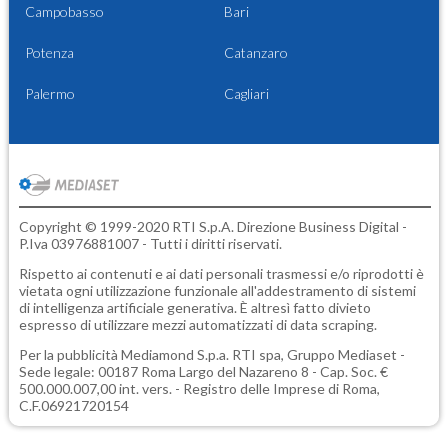
Campobasso
Bari
Potenza
Catanzaro
Palermo
Cagliari
Copyright © 1999-2020 RTI S.p.A. Direzione Business Digital -
P.Iva 03976881007 - Tutti i diritti riservati.
Rispetto ai contenuti e ai dati personali trasmessi e/o riprodotti è
vietata ogni utilizzazione funzionale all'addestramento di sistemi
di intelligenza artificiale generativa. È altresì fatto divieto
espresso di utilizzare mezzi automatizzati di data scraping.
Per la pubblicità
Mediamond S.p.a.
RTI spa, Gruppo Mediaset -
Sede legale: 00187 Roma Largo del Nazareno 8 - Cap. Soc. €
500.000.007,00 int. vers. - Registro delle Imprese di Roma,
C.F.06921720154