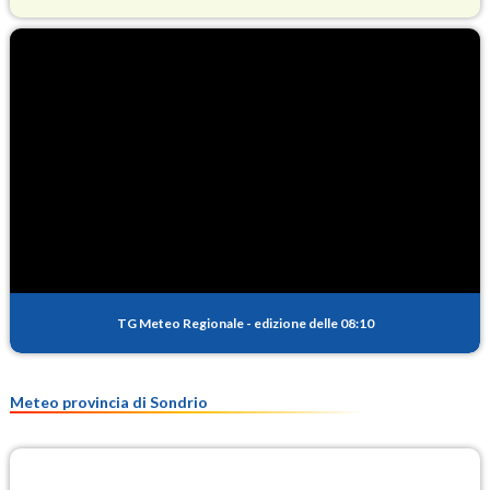
O3
79.8
(Ozono)
NO2
1.8
(Diossido di azoto)
SO2
0.2
(Anidride solforosa)
PM10
11.6
(Materia particolata)
TG Meteo Regionale
-
edizione delle 08:10
PM25
7.9
(Materia particolata)
Meteo provincia di Sondrio