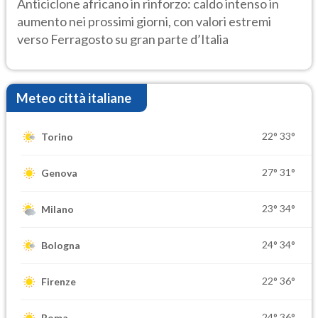
Anticiclone africano in rinforzo: caldo intenso in
aumento nei prossimi giorni, con valori estremi
verso Ferragosto su gran parte d’Italia
Meteo città italiane
22°
33°
Torino
27°
31°
Genova
23°
34°
Milano
24°
34°
Bologna
22°
36°
Firenze
24°
36°
Roma