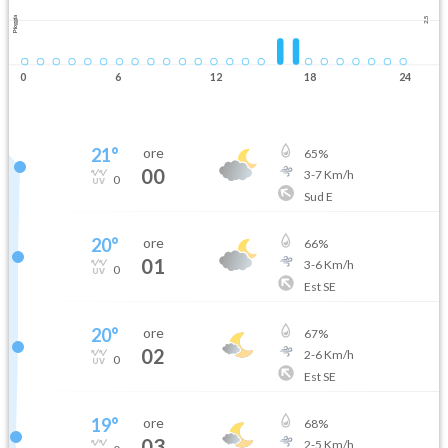
Pioggia
2.5
0
6
12
18
24
21
°
ore
65
%
00
3
-
7
Km/h
0
Sud E
20
°
ore
66
%
01
3
-
6
Km/h
0
Est SE
20
°
ore
67
%
02
2
-
6
Km/h
0
Est SE
19
°
ore
68
%
03
2
-
5
Km/h