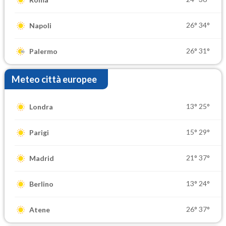
26°
34°
Napoli
26°
31°
Palermo
Meteo città europee
13°
25°
Londra
15°
29°
Parigi
21°
37°
Madrid
13°
24°
Berlino
26°
37°
Atene