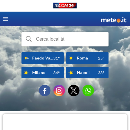
Faedo Va...
Roma
31°
35°
Milano
Napoli
34°
33°