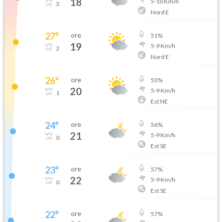
18
5
-
10
Km/h
3
Nord E
27
°
ore
51
%
19
5
-
9
Km/h
2
Nord E
26
°
ore
53
%
20
5
-
9
Km/h
1
Est NE
24
°
ore
56
%
21
5
-
9
Km/h
0
Est SE
23
°
ore
57
%
22
5
-
9
Km/h
0
Est SE
22
°
ore
57
%