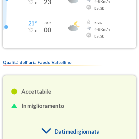
23
4
-
8
Km/h
0
Est SE
21
°
ore
58
%
00
4
-
8
Km/h
0
Est SE
Qualità dell'aria Faedo Valtellino
Accettabile
In miglioramento
Dati medi giornata