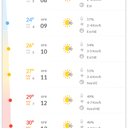
3
Est
24
°
ore
57
%
09
2
-
4
Km/h
4
Est NE
26
°
ore
54
%
10
3
-
5
Km/h
5
Est NE
27
°
ore
51
%
11
3
-
6
Km/h
6
Nord E
29
°
ore
49
%
12
4
-
7
Km/h
7
Nord NE
30
°
ore
46
%