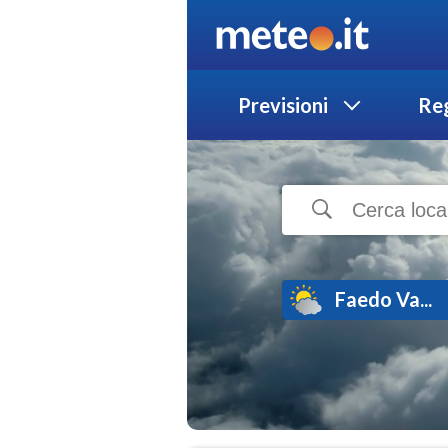
Previsioni
Reg
Faedo Va...