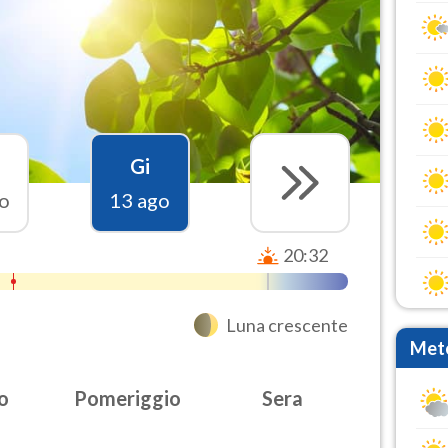
Gi
o
13 ago
20:32
Luna crescente
Mete
o
Pomeriggio
Sera