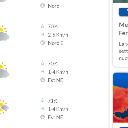
Nord
Met
70
%
Fer
2
-
5
Km/h
int
Nord E
La 
sett
nuov
70
%
11 e
1
-
4
Km/h
anc
Est NE
71
%
1
-
4
Km/h
Est NE