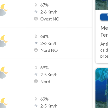
67
%
2
-
6
Km/h
Ovest NO
Met
Fer
68
%
afr
2
-
6
Km/h
Anti
pro
cald
Nord NO
pros
ver
69
%
d’It
2
-
5
Km/h
Nord
69
%
2
-
5
Km/h