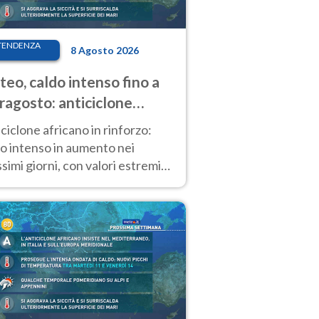
TENDENZA
8 Agosto 2026
eo, caldo intenso fino a
ragosto: anticiclone
icano ancora
ciclone africano in rinforzo:
tagonista
o intenso in aumento nei
simi giorni, con valori estremi
so Ferragosto su gran parte
alia