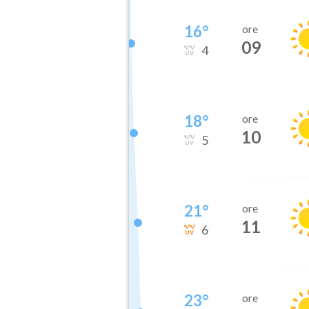
16
°
ore
09
4
18
°
ore
10
5
21
°
ore
11
6
23
°
ore