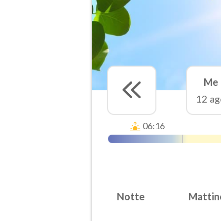
Me
12 ag
06:16
Notte
Mattin