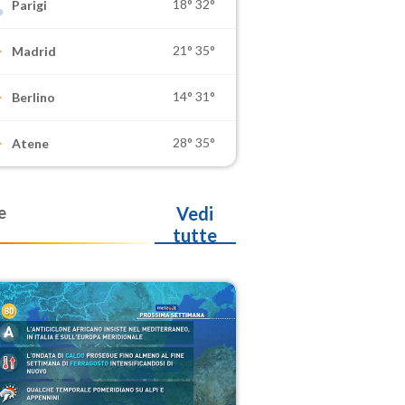
18°
32°
Parigi
21°
35°
Madrid
14°
31°
Berlino
28°
35°
Atene
e
Vedi
tutte