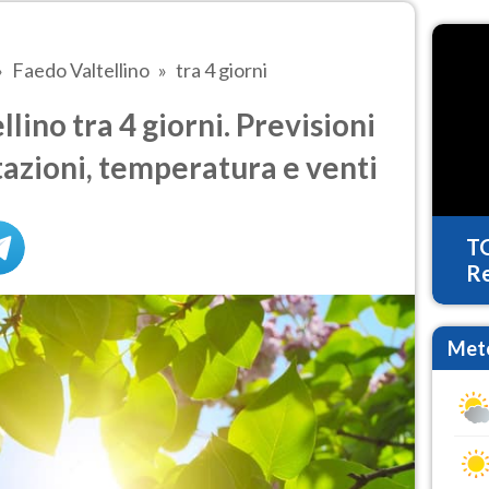
Faedo Valtellino
tra 4 giorni
ino tra 4 giorni. Previsioni
tazioni, temperatura e venti
T
Re
Mete