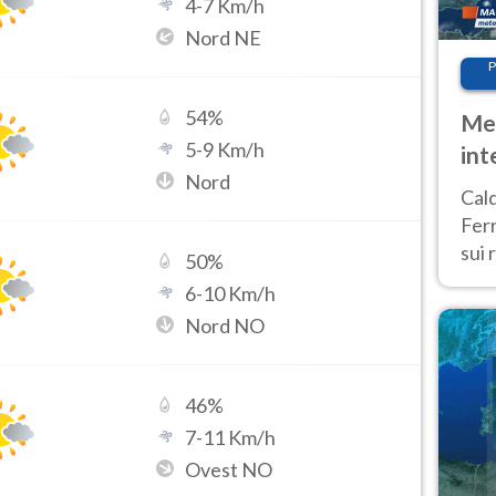
4
-
7
Km/h
Nord NE
P
54
%
Met
5
-
9
Km/h
int
Nord
Tem
Cald
Ferr
sui 
50
%
pros
6
-
10
Km/h
vers
Nord NO
46
%
7
-
11
Km/h
Ovest NO