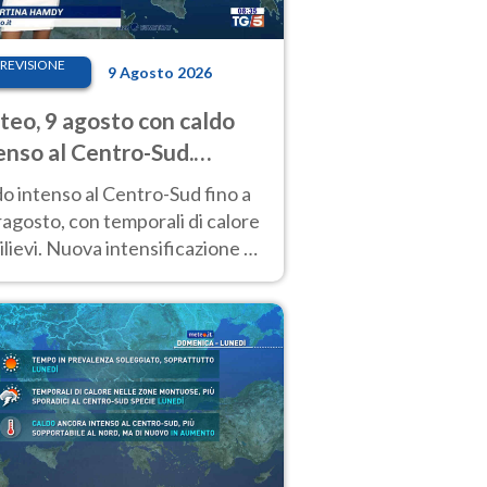
REVISIONE
9 Agosto 2026
eo, 9 agosto con caldo
enso al Centro-Sud.
porali sui rilievi
o intenso al Centro-Sud fino a
agosto, con temporali di calore
rilievi. Nuova intensificazione la
sima settimana, con valori
o i 40 °C.