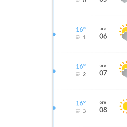
0
16
°
ore
06
1
16
°
ore
07
2
16
°
ore
08
3