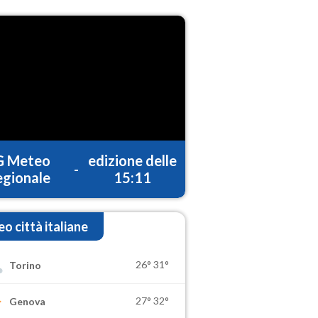
G Meteo
edizione delle
-
gionale
15:11
o città italiane
26°
31°
Torino
27°
32°
Genova