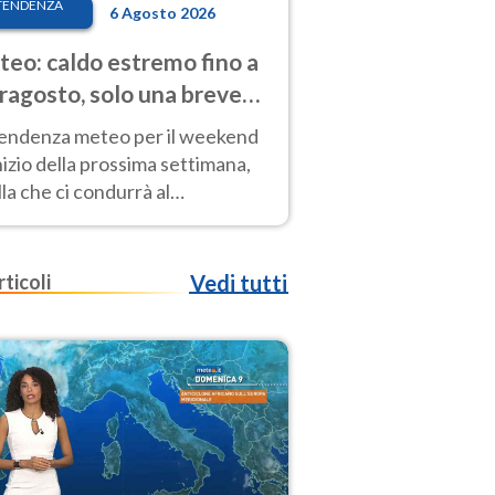
TENDENZA
6 Agosto 2026
eo: caldo estremo fino a
ragosto, solo una breve
sa. Ecco dove
tendenza meteo per il weekend
inizio della prossima settimana,
la che ci condurrà al
ragosto, vede ancora
perature molto elevate
rticoli
Vedi tutti