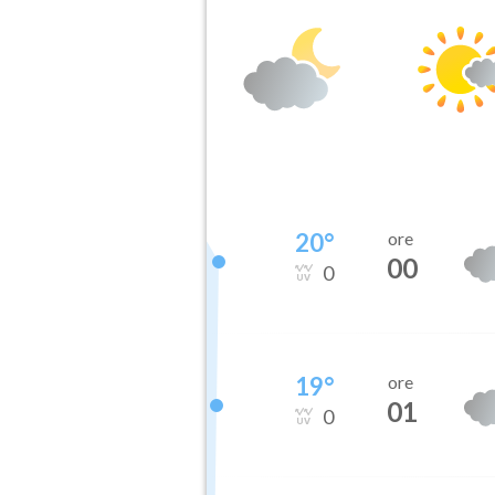
20
°
ore
00
0
19
°
ore
01
0