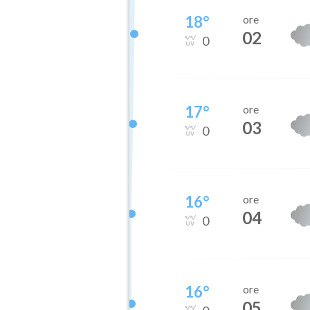
18
°
ore
02
0
17
°
ore
03
0
16
°
ore
04
0
16
°
ore
05