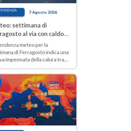
TENDENZA
7 Agosto 2026
eo: settimana di
ragosto al via con caldo
enso e qualche temporale
tendenza meteo per la
imana di Ferragosto indica una
a impennata della calura tra
 14 agosto, con nuovi rialzi
he al Nord.