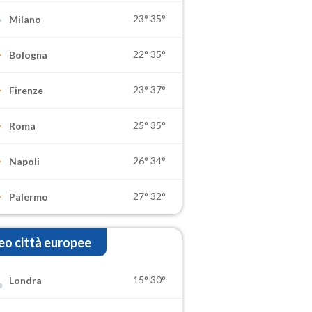
23°
35°
Milano
22°
35°
Bologna
23°
37°
Firenze
25°
35°
Roma
26°
34°
Napoli
27°
32°
Palermo
o città europee
15°
30°
Londra