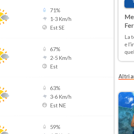
71
%
Met
1
-
3
Km/h
Fer
Est SE
pau
La 
e l'
67
%
quel
2
-
5
Km/h
Fer
Est
tem
Altri a
63
%
3
-
6
Km/h
Est NE
59
%