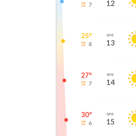
12
7
25
°
ore
13
8
27
°
ore
14
7
30
°
ore
15
6