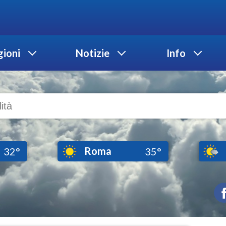
ioni
Notizie
Info
Roma
32°
35°