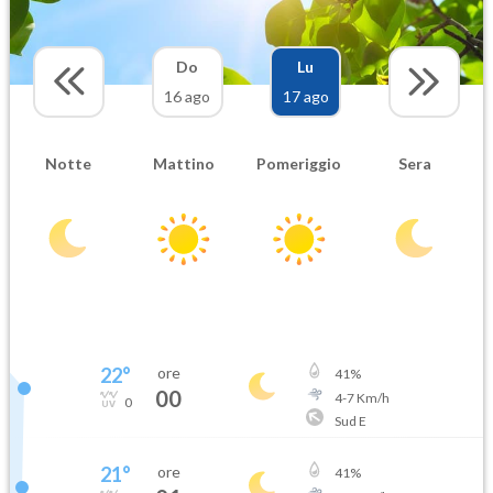
Do
Lu
16 ago
17 ago
Notte
Mattino
Pomeriggio
Sera
22
°
ore
41
%
00
4
-
7
Km/h
0
Sud E
21
°
ore
41
%