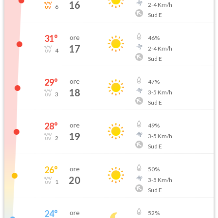
16
2
-
4
Km/h
6
Sud E
31
°
ore
46
%
17
2
-
4
Km/h
4
Sud E
29
°
ore
47
%
18
3
-
5
Km/h
3
Sud E
28
°
ore
49
%
19
3
-
5
Km/h
2
Sud E
26
°
ore
50
%
20
3
-
5
Km/h
1
Sud E
24
°
ore
52
%