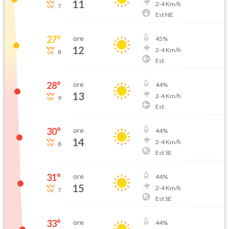
11
2
-
4
Km/h
7
Est NE
27
°
ore
45
%
12
2
-
4
Km/h
8
Est
28
°
ore
44
%
13
2
-
4
Km/h
9
Est
30
°
ore
44
%
14
2
-
4
Km/h
8
Est SE
31
°
ore
44
%
15
2
-
4
Km/h
7
Est SE
33
°
ore
44
%