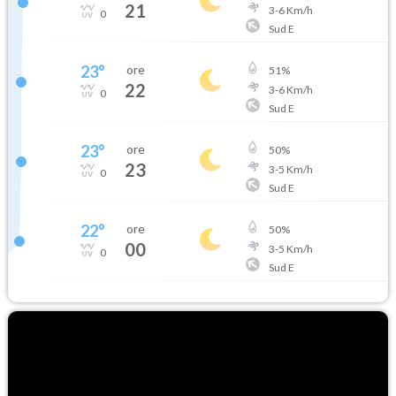
21
3
-
6
Km/h
0
Sud E
23
°
ore
51
%
22
3
-
6
Km/h
0
Sud E
23
°
ore
50
%
23
3
-
5
Km/h
0
Sud E
22
°
ore
50
%
00
3
-
5
Km/h
0
Sud E