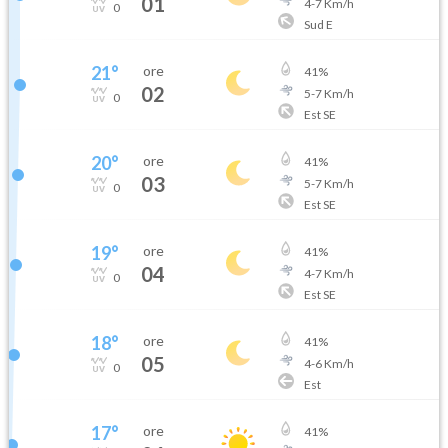
01
4
-
7
Km/h
0
Sud E
21
°
ore
41
%
02
5
-
7
Km/h
0
Est SE
20
°
ore
41
%
03
5
-
7
Km/h
0
Est SE
19
°
ore
41
%
04
4
-
7
Km/h
0
Est SE
18
°
ore
41
%
05
4
-
6
Km/h
0
Est
17
°
ore
41
%