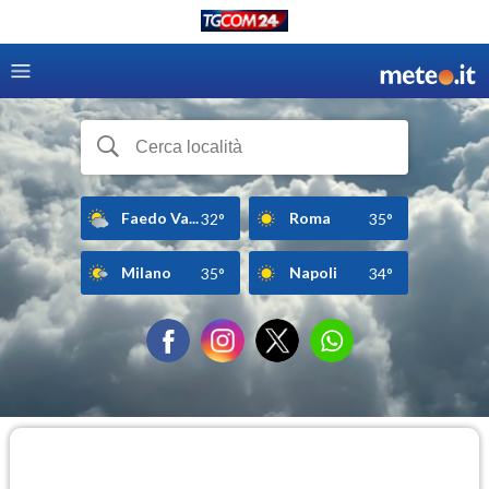
Faedo Va...
Roma
32°
35°
Milano
Napoli
35°
34°