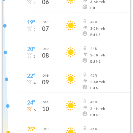
06
3
-
6
Km/h
1
Est
19
°
ore
42
%
07
3
-
5
Km/h
2
Est NE
20
°
ore
44
%
08
2
-
5
Km/h
3
Est NE
22
°
ore
45
%
09
2
-
4
Km/h
4
Est NE
24
°
ore
45
%
10
2
-
4
Km/h
6
Est NE
25
°
ore
45
%