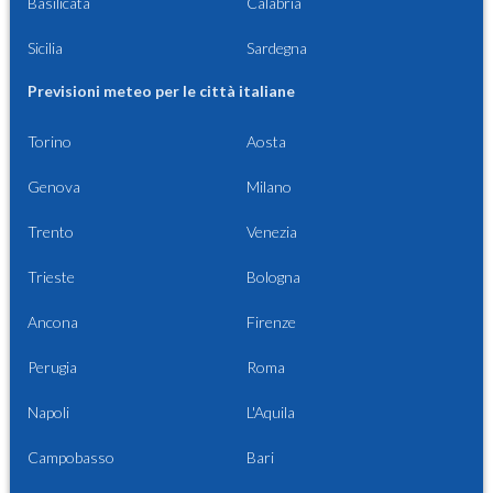
Basilicata
Calabria
Sicilia
Sardegna
Previsioni meteo per le città italiane
Torino
Aosta
Genova
Milano
Trento
Venezia
Trieste
Bologna
Ancona
Firenze
Perugia
Roma
Napoli
L'Aquila
Campobasso
Bari