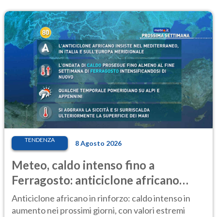
TENDENZA
8 Agosto 2026
Meteo, caldo intenso fino a
Ferragosto: anticiclone africano
ancora protagonista
Anticiclone africano in rinforzo: caldo intenso in
aumento nei prossimi giorni, con valori estremi