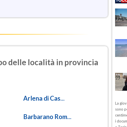
o delle località in provincia
Arlena di Cas...
La giov
sono pe
Barbarano Rom...
centime
i docum