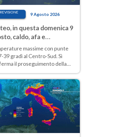
REVISIONE
9 Agosto 2026
eo, in questa domenica 9
sto, caldo, afa e
porali di calore
perature massime con punte
7-39 gradi al Centro-Sud. Si
ferma il proseguimento della
ra fino almeno a tutto il
kend di Ferragosto