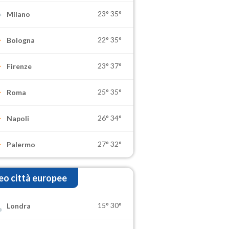
23°
35°
Milano
22°
35°
Bologna
23°
37°
Firenze
25°
35°
Roma
26°
34°
Napoli
27°
32°
Palermo
o città europee
15°
30°
Londra