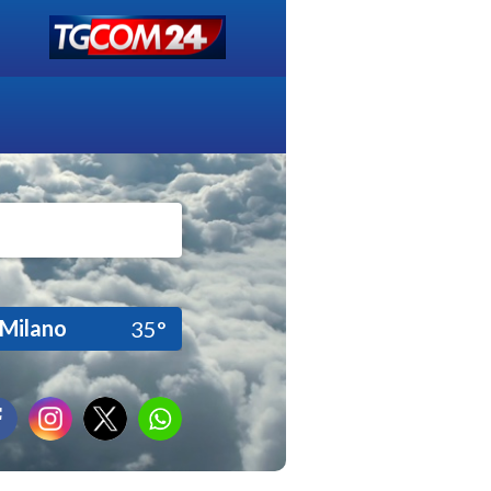
Milano
35°