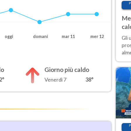
P
Met
cal
sem
oggi
domani
mar 11
mer 12
Gli 
pros
alm
con
inte
do
Giorno più caldo
set
2°
Venerdì 7
38°
P