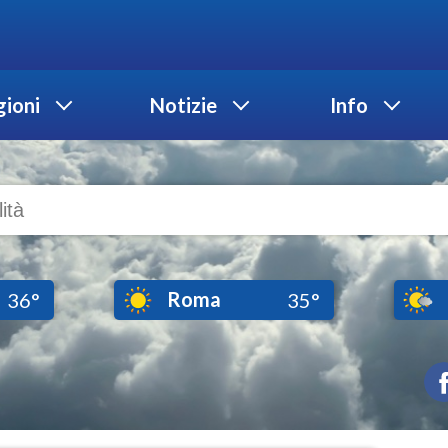
ioni
Notizie
Info
Roma
36°
35°