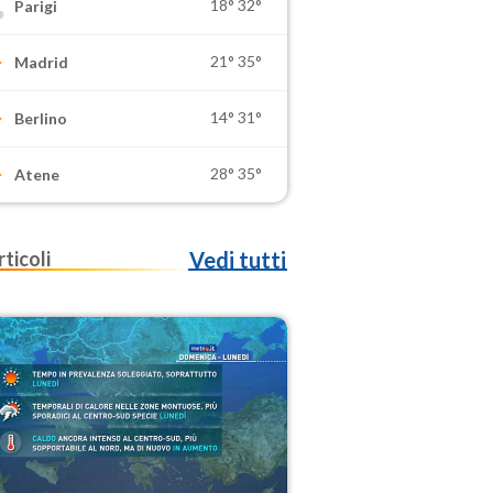
18°
32°
Parigi
21°
35°
Madrid
14°
31°
Berlino
28°
35°
Atene
rticoli
Vedi tutti