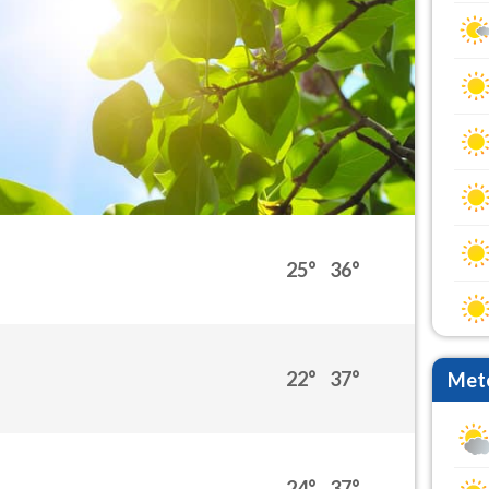
25°
36°
22°
37°
Mete
24°
37°