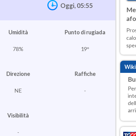
Oggi, 05:55
Met
afo
tem
Pro
Umidità
cal
spec
78%
19°
Sud.
are
Wik
Direzione
Raffiche
Bu
Per
NE
-
int
del
arri
Visibilità
-