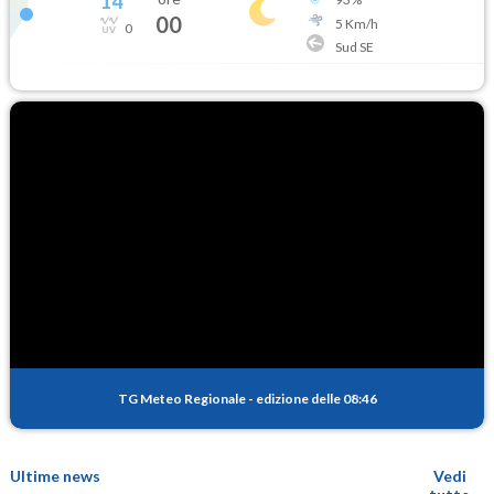
14
°
00
5
Km/h
0
Sud SE
TG Meteo Regionale
-
edizione delle 08:46
Ultime news
Vedi