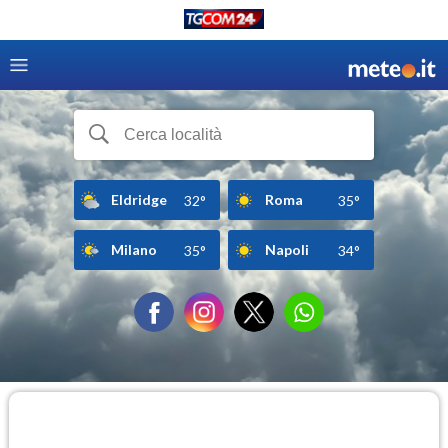
Eldridge
Roma
32°
35°
Milano
Napoli
35°
34°