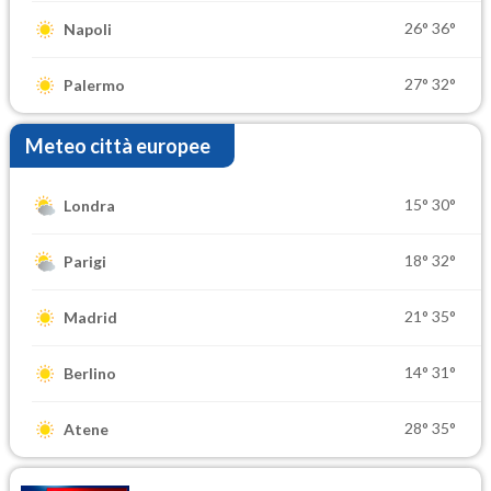
26°
36°
Napoli
27°
32°
Palermo
Meteo città europee
15°
30°
Londra
18°
32°
Parigi
21°
35°
Madrid
14°
31°
Berlino
28°
35°
Atene