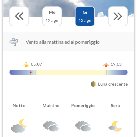
Me
Gi
12 ago
13 ago
Vento alla mattina ed al pomeriggio
05:07
19:03
Luna crescente
Notte
Mattino
Pomeriggio
Sera