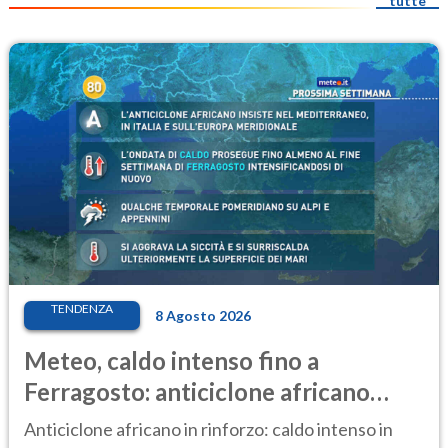
tutte
TENDENZA
8 Agosto 2026
Meteo, caldo intenso fino a
Ferragosto: anticiclone africano
ancora protagonista
Anticiclone africano in rinforzo: caldo intenso in