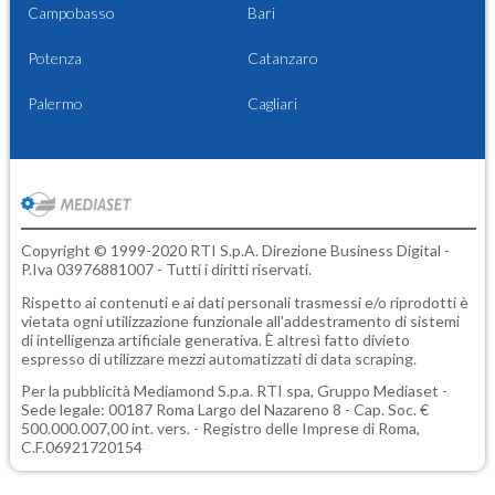
Campobasso
Bari
Potenza
Catanzaro
Palermo
Cagliari
Copyright © 1999-2020 RTI S.p.A. Direzione Business Digital -
P.Iva 03976881007 - Tutti i diritti riservati.
Rispetto ai contenuti e ai dati personali trasmessi e/o riprodotti è
vietata ogni utilizzazione funzionale all'addestramento di sistemi
di intelligenza artificiale generativa. È altresì fatto divieto
espresso di utilizzare mezzi automatizzati di data scraping.
Per la pubblicità
Mediamond S.p.a.
RTI spa, Gruppo Mediaset -
Sede legale: 00187 Roma Largo del Nazareno 8 - Cap. Soc. €
500.000.007,00 int. vers. - Registro delle Imprese di Roma,
C.F.06921720154