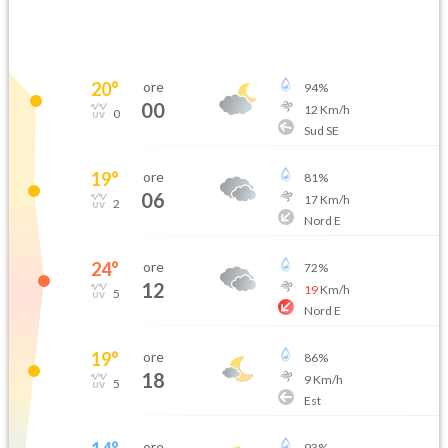
20
°
ore
94
%
00
12
Km/h
0
Sud SE
19
°
ore
81
%
06
17
Km/h
2
Nord E
24
°
ore
72
%
12
19
Km/h
5
Nord E
19
°
ore
86
%
18
9
Km/h
5
Est
ore
93
%