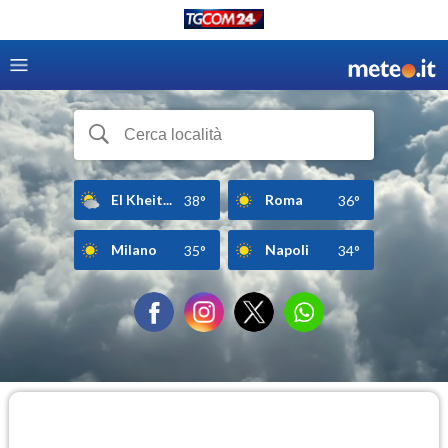
El Kheit...
Roma
38°
36°
Milano
Napoli
35°
34°