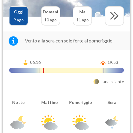
Oggi
Domani
Ma
9 ago
10 ago
11 ago
Vento alla sera con sole forte al pomeriggio
06:16
19:53
Luna calante
Notte
Mattino
Pomeriggio
Sera