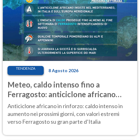
TENDENZA
8 Agosto 2026
Meteo, caldo intenso fino a
Ferragosto: anticiclone africano
ancora protagonista
Anticiclone africano in rinforzo: caldo intenso in
aumento nei prossimi giorni, con valori estremi
verso Ferragosto su gran parte d’Italia