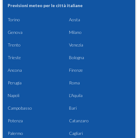
Previsioni meteo per le città italiane
Torino
Aosta
Genova
Milano
Trento
Venezia
Trieste
Bologna
Ancona
Firenze
Perugia
Roma
Napoli
L'Aquila
Campobasso
Bari
Potenza
Catanzaro
Palermo
Cagliari