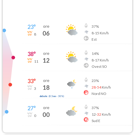
23
°
ore
37
%
06
8
-
15
Km/h
8
Est
38
°
ore
14
%
12
8
-
17
Km/h
11
Ovest SO
33
°
ore
23
%
18
28
-
54
Km/h
3
Nord NO
debole
(
0.5mm
-
30
%)
27
°
ore
37
%
00
12
-
32
Km/h
0
Sud E