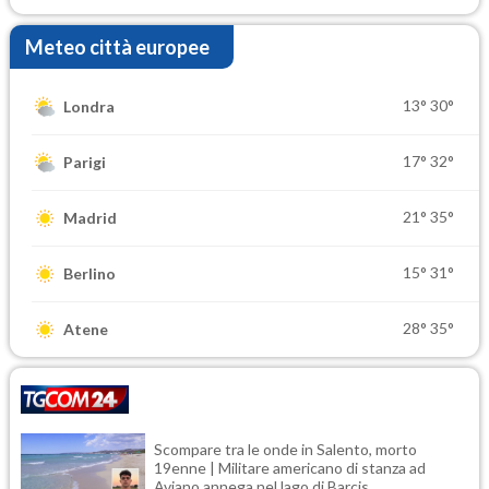
Meteo città europee
13°
30°
Londra
17°
32°
Parigi
21°
35°
Madrid
15°
31°
Berlino
28°
35°
Atene
Scompare tra le onde in Salento, morto
19enne | Militare americano di stanza ad
Aviano annega nel lago di Barcis