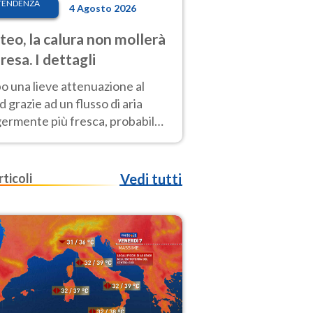
TENDENZA
4 Agosto 2026
eo, la calura non mollerà
presa. I dettagli
o una lieve attenuazione al
 grazie ad un flusso di aria
germente più fresca, probabile
o rinforzo dell’anticiclone
icano entro Ferragosto
rticoli
Vedi tutti