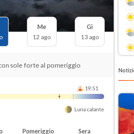
Me
Gi
o
12 ago
13 ago
 con sole forte al pomeriggio
Notizi
19:51
Luna calante
o
Pomeriggio
Sera