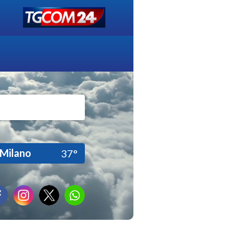
Milano
37°