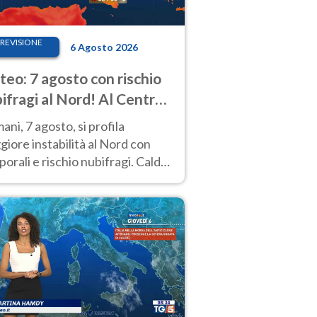
REVISIONE
6 Agosto 2026
eo: 7 agosto con rischio
ifragi al Nord! Al Centro-
 caldo estremo
ni, 7 agosto, si profila
iore instabilità al Nord con
orali e rischio nubifragi. Caldo
pre estremo al Centro-Sud. Le
isioni.