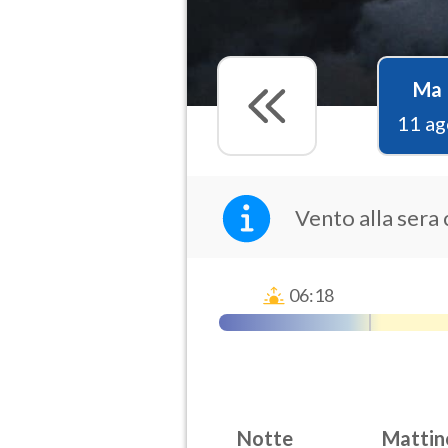
Ma
11 ag
Vento alla sera
06:18
Notte
Mattin