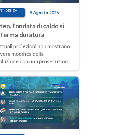
TENDENZA
5 Agosto 2026
eo, l'ondata di caldo si
ferma duratura
ttuali proiezioni non mostrano
vera modifica della
colazione con una prosecuzione
caldo fuori scala per molti
ni, compresa la settimana di
ragosto