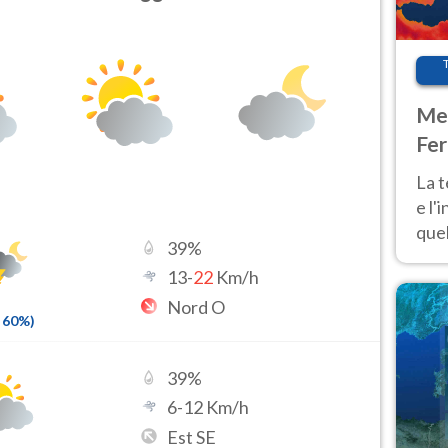
Met
Fer
pau
La 
e l'
quel
39
%
Fer
13
-
22
Km/h
tem
Nord O
60
%)
39
%
6
-
12
Km/h
Est SE