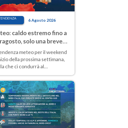
TENDENZA
6 Agosto 2026
eo: caldo estremo fino a
ragosto, solo una breve
sa. Ecco dove
tendenza meteo per il weekend
inizio della prossima settimana,
la che ci condurrà al
ragosto, vede ancora
perature molto elevate