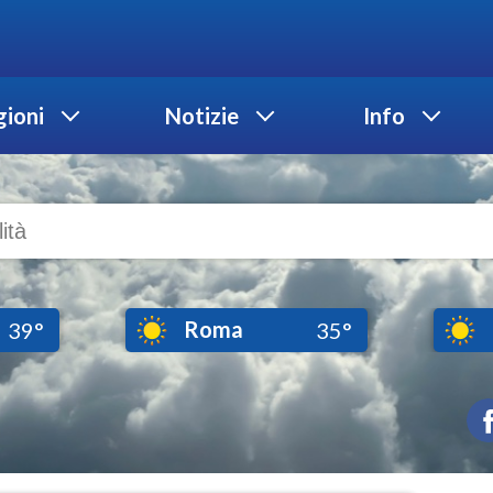
ioni
Notizie
Info
Roma
39°
35°