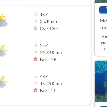
18
%
Met
3
-
6
Km/h
con
Ovest SO
Le a
una 
25
%
cir
26
-
39
Km/h
del 
Nord NE
gior
Fer
43
%
18
-
26
Km/h
Nord NE