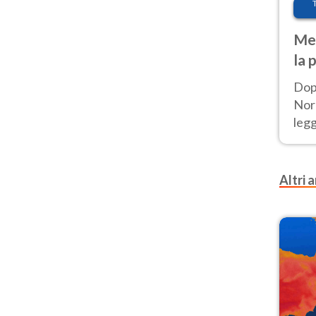
Met
la 
Dop
Nord
leg
nuov
afr
Altri a