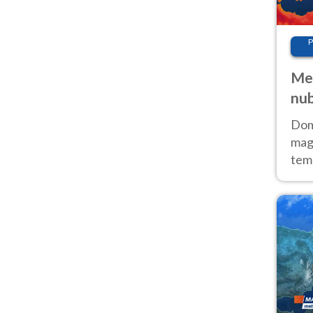
P
Met
nub
Sud
Doma
magg
temp
sem
prev