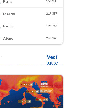
15°
23°
Parigi
21°
35°
Madrid
19°
26°
Berlino
26°
34°
Atene
e
Vedi
tutte