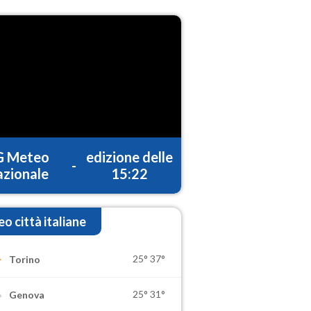
G Meteo
edizione delle
-
zionale
15:22
o città italiane
25°
37°
Torino
25°
31°
Genova