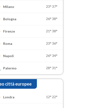
23°
37°
Milano
26°
38°
Bologna
21°
38°
Firenze
23°
36°
Roma
26°
34°
Napoli
28°
31°
Palermo
o città europee
12°
22°
Londra