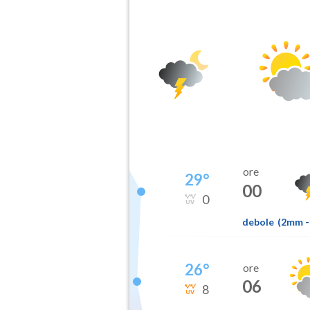
ore
29
°
00
0
debole
(
2mm
-
26
°
ore
06
8