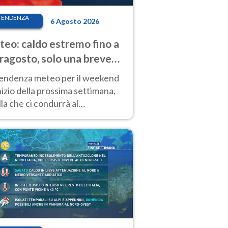
TENDENZA
6 Agosto 2026
eo: caldo estremo fino a
ragosto, solo una breve
sa. Ecco dove
tendenza meteo per il weekend
inizio della prossima settimana,
la che ci condurrà al
ragosto, vede ancora
perature molto elevate