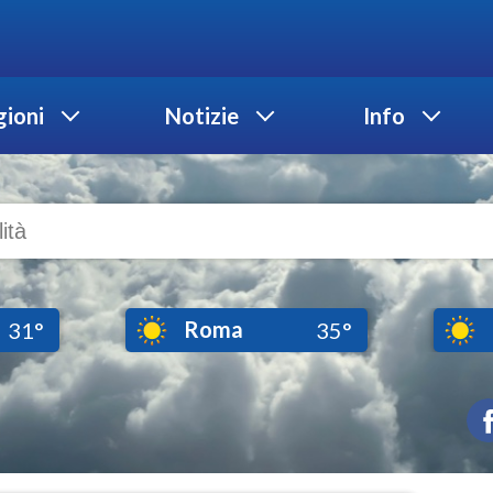
ioni
Notizie
Info
Roma
31°
35°