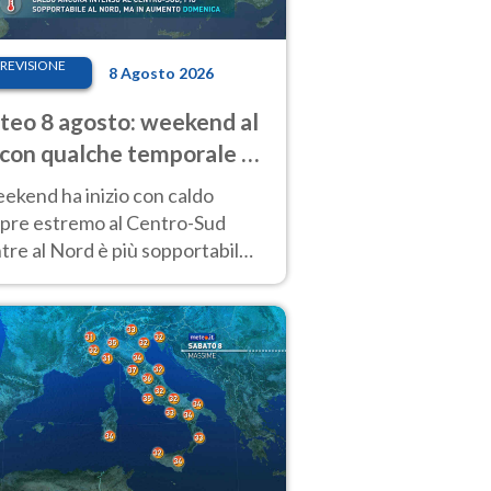
REVISIONE
8 Agosto 2026
eo 8 agosto: weekend al
 con qualche temporale e
do estremo al Centro-Sud
eekend ha inizio con caldo
pre estremo al Centro-Sud
re al Nord è più sopportabile
 a domenica 9. Temporali di
re sui rilievi.