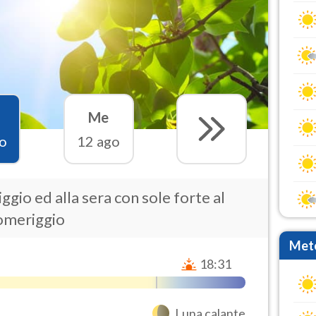
Me
o
12 ago
gio ed alla sera con sole forte al
pomeriggio
Mete
18:31
Luna calante