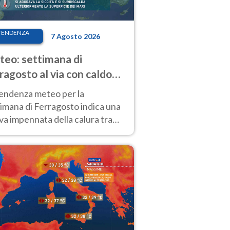
TENDENZA
7 Agosto 2026
eo: settimana di
ragosto al via con caldo
enso e qualche temporale
tendenza meteo per la
imana di Ferragosto indica una
a impennata della calura tra
 14 agosto, con nuovi rialzi
he al Nord.