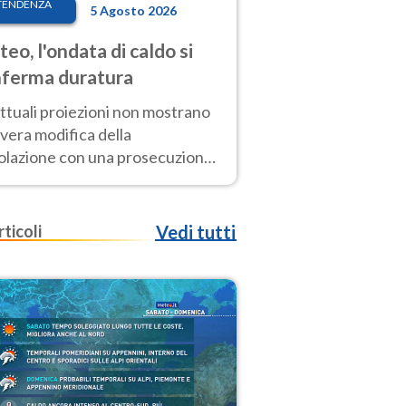
TENDENZA
5 Agosto 2026
eo, l'ondata di caldo si
ferma duratura
ttuali proiezioni non mostrano
vera modifica della
colazione con una prosecuzione
caldo fuori scala per molti
ni, compresa la settimana di
ragosto
rticoli
Vedi tutti