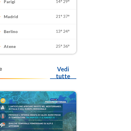
14°
29°
Parigi
21°
37°
Madrid
13°
24°
Berlino
25°
36°
Atene
e
Vedi
tutte