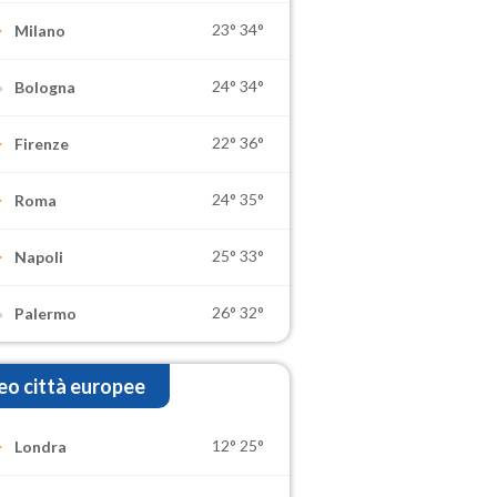
23°
34°
Milano
24°
34°
Bologna
22°
36°
Firenze
24°
35°
Roma
25°
33°
Napoli
26°
32°
Palermo
o città europee
12°
25°
Londra