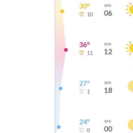
30
°
ore
06
10
36
°
ore
12
11
27
°
ore
18
1
24
°
ore
00
0