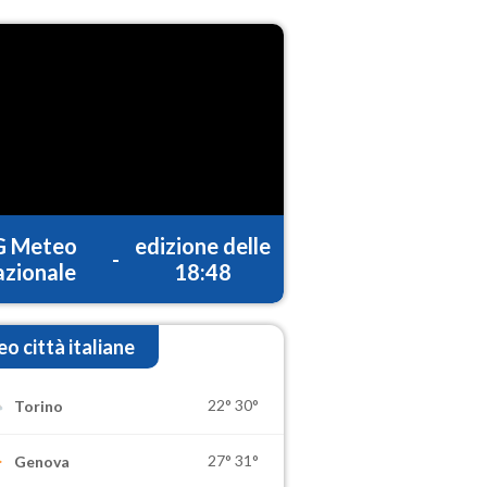
G Meteo
edizione delle
-
zionale
18:48
o città italiane
22°
30°
Torino
27°
31°
Genova