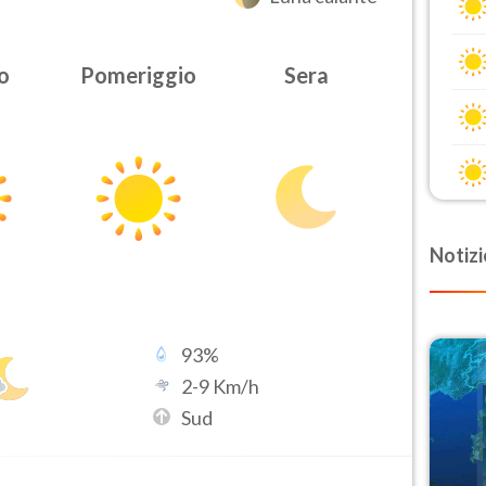
o
Pomeriggio
Sera
Notizi
93
%
2
-
9
Km/h
Sud