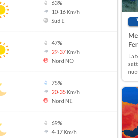
63
%
10
-
16
Km/h
Sud E
Met
47
%
Fer
29
-
37
Km/h
int
La 
Nord NO
sett
nuov
11 e
75
%
anc
20
-
35
Km/h
Nord NE
69
%
4
-
17
Km/h