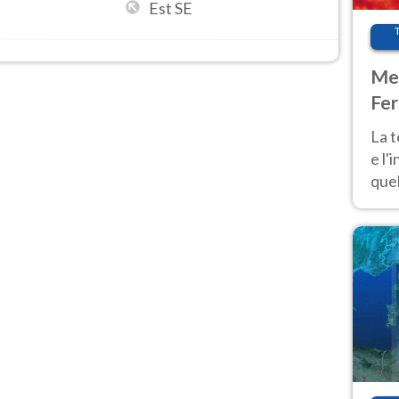
Est SE
Met
Fer
pau
La 
e l'
quel
Fer
tem