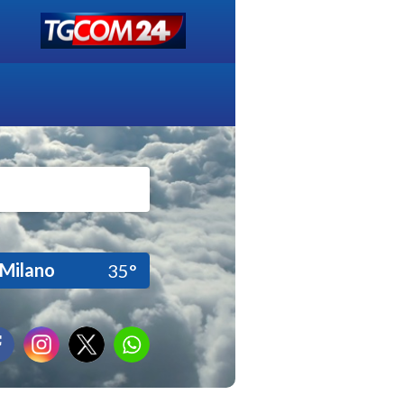
Milano
35°