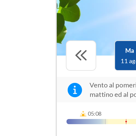
Ma
11 ag
Vento al pomerig
mattino ed al 
05:08