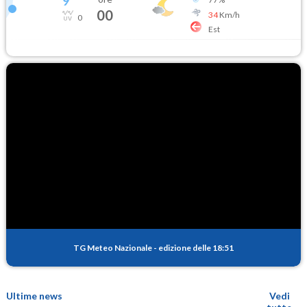
9
°
00
34
Km/h
0
Est
TG Meteo Nazionale
-
edizione delle 18:51
Ultime news
Vedi