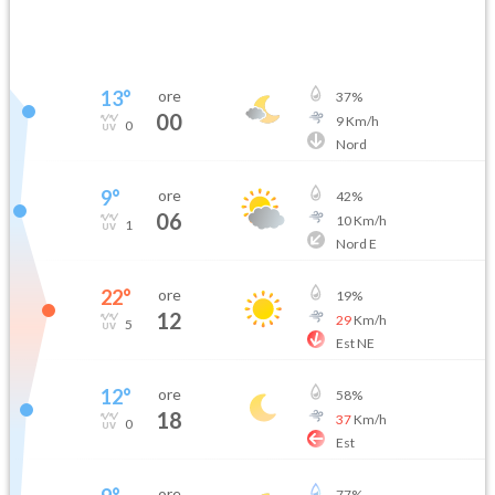
13
°
ore
37
%
00
9
Km/h
0
Nord
9
°
ore
42
%
06
10
Km/h
1
Nord E
22
°
ore
19
%
12
29
Km/h
5
Est NE
12
°
ore
58
%
18
37
Km/h
0
Est
ore
77
%