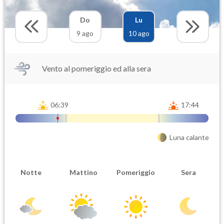
Do
Lu
9 ago
10 ago
Vento al pomeriggio ed alla sera
06:39
17:44
Luna calante
Notte
Mattino
Pomeriggio
Sera