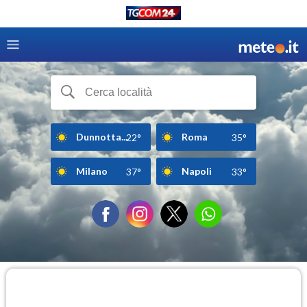
Dunnotta...
Roma
22°
35°
Milano
Napoli
37°
33°