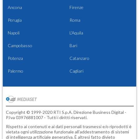
Ancona
Firenze
Perugia
Roma
Napoli
L'Aquila
Campobasso
Bari
Potenza
Catanzaro
Palermo
Cagliari
Copyright © 1999-2020 RTI S.p.A. Direzione Business Digital -
P.Iva 03976881007 - Tutti i diritti riservati.
Rispetto ai contenuti e ai dati personali trasmessi e/o riprodotti è
vietata ogni utilizzazione funzionale all'addestramento di sistemi
di intelligenza artificiale generativa. È altresì fatto divieto