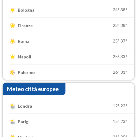
24°
38°
Bologna
23°
38°
Firenze
25°
37°
Roma
25°
33°
Napoli
26°
31°
Palermo
Meteo città europee
12°
22°
Londra
15°
23°
Parigi
21°
35°