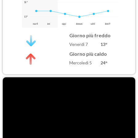
18°
13°
mar 4
ieri
oggi
domani
sab 8
dom 9
Giorno più freddo
Venerdì 7
13°
Giorno più caldo
Mercoledì 5
24°