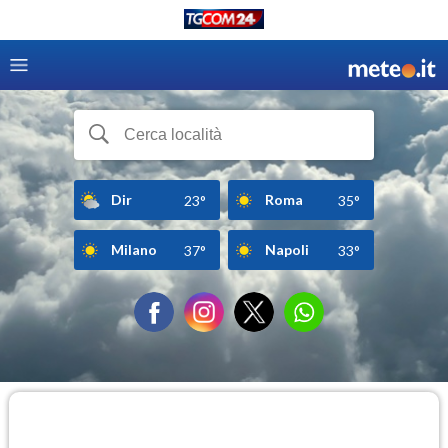
Dir
Roma
23°
35°
Milano
Napoli
37°
33°