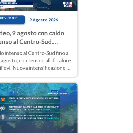
REVISIONE
9 Agosto 2026
eo, 9 agosto con caldo
enso al Centro-Sud.
porali sui rilievi
o intenso al Centro-Sud fino a
agosto, con temporali di calore
rilievi. Nuova intensificazione la
sima settimana, con valori
o i 40 °C.