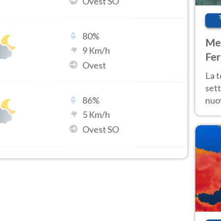
Ovest SO
80
%
Met
9
Km/h
Fer
Ovest
int
La 
sett
nuov
86
%
11 e
5
Km/h
anc
Ovest SO