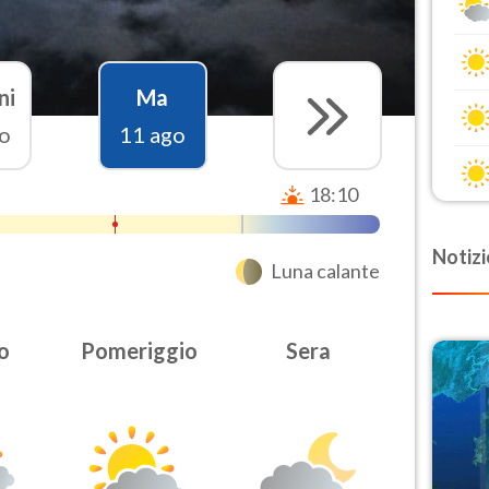
ni
Ma
o
11 ago
18:10
Notizi
Luna calante
o
Pomeriggio
Sera