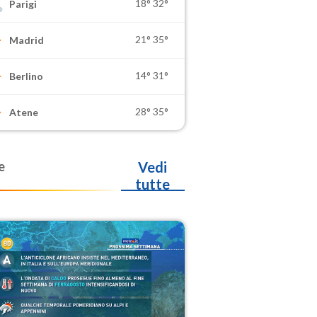
18°
32°
Parigi
21°
35°
Madrid
14°
31°
Berlino
28°
35°
Atene
e
Vedi
tutte