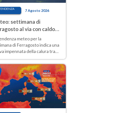
TENDENZA
7 Agosto 2026
eo: settimana di
ragosto al via con caldo
enso e qualche temporale
tendenza meteo per la
imana di Ferragosto indica una
a impennata della calura tra
 14 agosto, con nuovi rialzi
he al Nord.