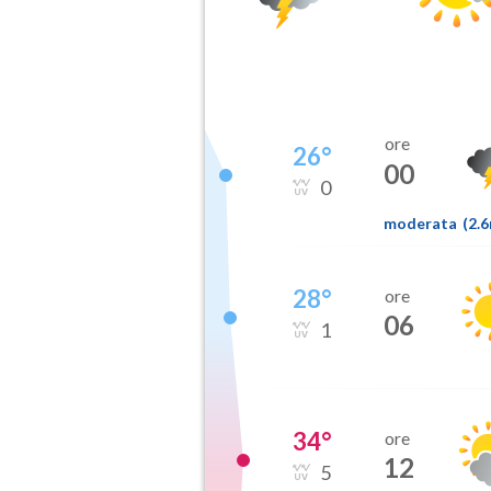
ore
26
°
00
0
moderata
(
2.
28
°
ore
06
1
34
°
ore
12
5