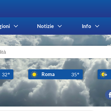
ioni
Notizie
Info
Roma
32°
35°