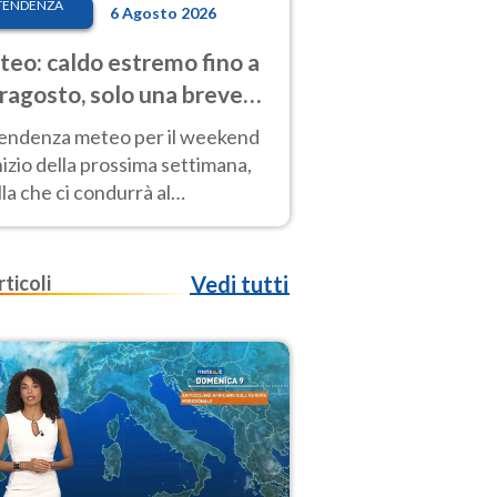
TENDENZA
6 Agosto 2026
eo: caldo estremo fino a
ragosto, solo una breve
sa. Ecco dove
tendenza meteo per il weekend
inizio della prossima settimana,
la che ci condurrà al
ragosto, vede ancora
perature molto elevate
rticoli
Vedi tutti