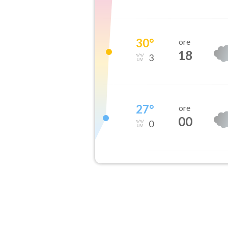
30
°
ore
18
3
27
°
ore
00
0