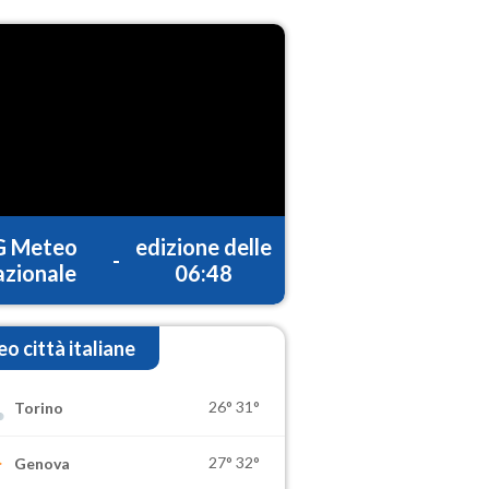
G Meteo
edizione delle
-
zionale
06:48
o città italiane
26°
31°
Torino
27°
32°
Genova