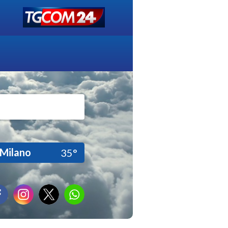
Milano
35°