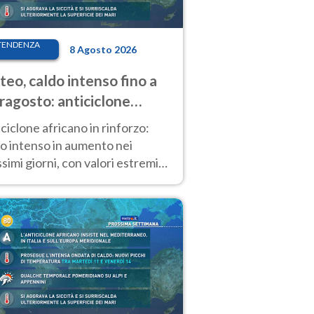
TENDENZA
8 Agosto 2026
eo, caldo intenso fino a
ragosto: anticiclone
icano ancora
ciclone africano in rinforzo:
tagonista
o intenso in aumento nei
simi giorni, con valori estremi
so Ferragosto su gran parte
alia