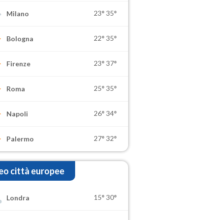
23°
35°
Milano
22°
35°
Bologna
23°
37°
Firenze
25°
35°
Roma
26°
34°
Napoli
27°
32°
Palermo
o città europee
15°
30°
Londra