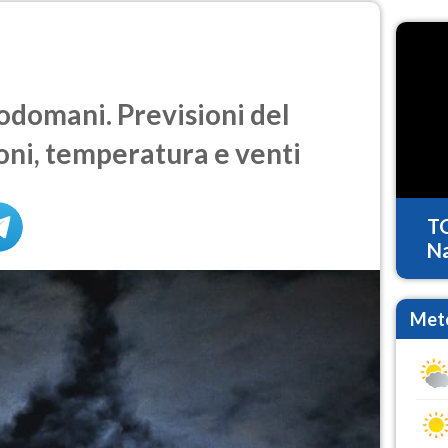
domani. Previsioni del
oni, temperatura e venti
T
Na
Mete