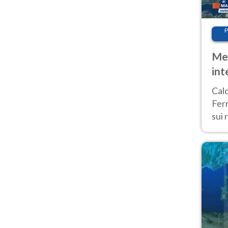
P
Met
int
Tem
Cald
Ferr
sui 
pros
vers