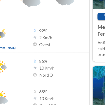
Met
92
%
Fer
2
Km/h
afr
Anti
Ovest
pro
6mm
-
45
%)
cald
pros
ver
86
%
d’It
10
Km/h
Nord O
65
%
13
Km/h