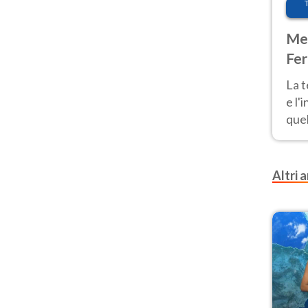
Met
Fer
pau
La 
e l'
quel
Fer
tem
Altri a