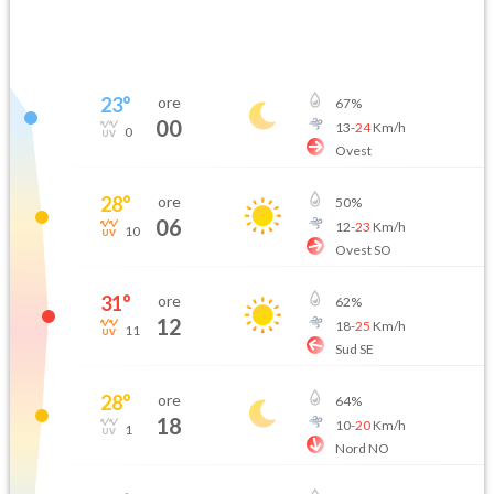
23
°
ore
67
%
00
13
-
24
Km/h
0
Ovest
28
°
ore
50
%
06
12
-
23
Km/h
10
Ovest SO
31
°
ore
62
%
12
18
-
25
Km/h
11
Sud SE
28
°
ore
64
%
18
10
-
20
Km/h
1
Nord NO