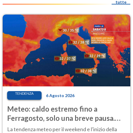
tutte
TENDENZA
6 Agosto 2026
Meteo: caldo estremo fino a
Ferragosto, solo una breve pausa.
Ecco dove
La tendenza meteo per il weekend e l'inizio della