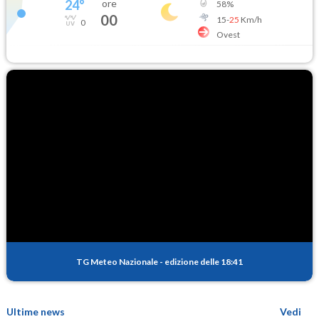
24
°
ore
58
%
00
15
-
25
Km/h
0
Ovest
TG Meteo Nazionale
-
edizione delle 18:41
Ultime news
Vedi