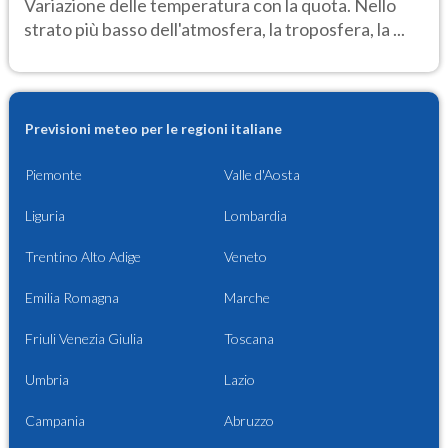
Variazione delle temperatura con la quota. Nello
strato più basso dell'atmosfera, la troposfera, la ...
Previsioni meteo per le regioni italiane
Piemonte
Valle d'Aosta
Liguria
Lombardia
Trentino Alto Adige
Veneto
Emilia Romagna
Marche
Friuli Venezia Giulia
Toscana
Umbria
Lazio
Campania
Abruzzo