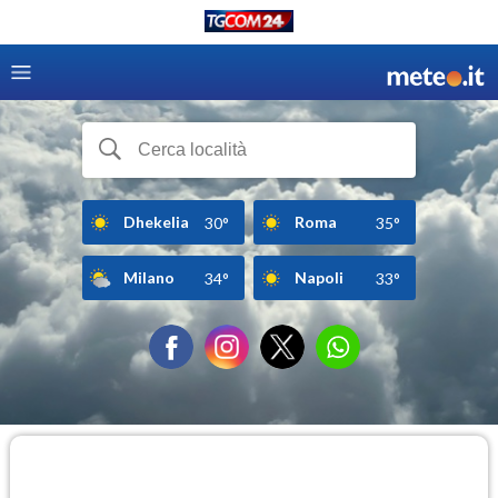
Dhekelia
Roma
30°
35°
Milano
Napoli
34°
33°