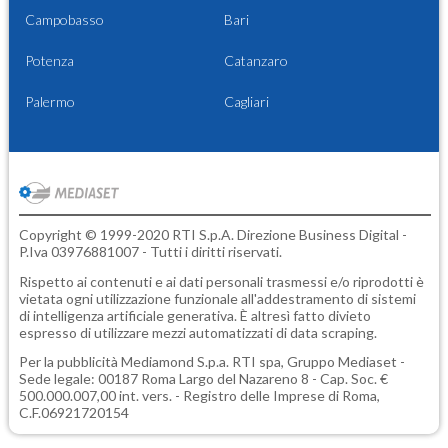
Campobasso
Bari
Potenza
Catanzaro
Palermo
Cagliari
Copyright © 1999-2020 RTI S.p.A. Direzione Business Digital -
P.Iva 03976881007 - Tutti i diritti riservati.
Rispetto ai contenuti e ai dati personali trasmessi e/o riprodotti è
vietata ogni utilizzazione funzionale all'addestramento di sistemi
di intelligenza artificiale generativa. È altresì fatto divieto
espresso di utilizzare mezzi automatizzati di data scraping.
Per la pubblicità
Mediamond S.p.a.
RTI spa, Gruppo Mediaset -
Sede legale: 00187 Roma Largo del Nazareno 8 - Cap. Soc. €
500.000.007,00 int. vers. - Registro delle Imprese di Roma,
C.F.06921720154