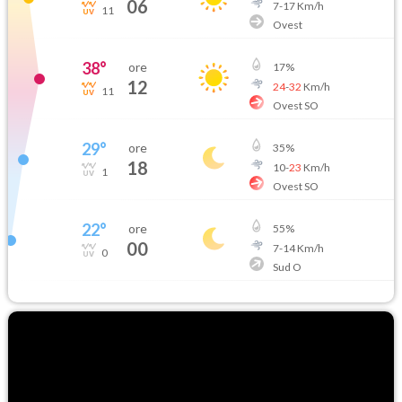
06
7
-
17
Km/h
11
Ovest
38
°
ore
17
%
12
24
-
32
Km/h
11
Ovest SO
29
°
ore
35
%
18
10
-
23
Km/h
1
Ovest SO
22
°
ore
55
%
00
7
-
14
Km/h
0
Sud O