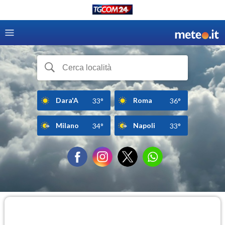
Dara'A
Roma
33°
36°
Milano
Napoli
34°
33°