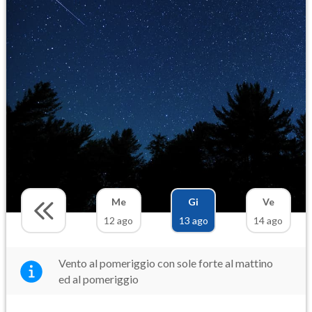
Me
Gi
Ve
12 ago
13 ago
14 ago
Vento al pomeriggio con sole forte al mattino
ed al pomeriggio