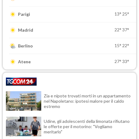
13°
25°
Parigi
22°
37°
Madrid
15°
22°
Berlino
27°
33°
Atene
Zia e nipote trovati morti in un appartamento
nel Napoletano: ipotesi malore per il caldo
estremo
Udine, gli adolescenti della limonata rifiutano
le offerte per il motorino: "Vogliamo
meritarlo"