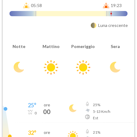
05:58
19:23
Luna crescente
Notte
Mattino
Pomeriggio
Sera
25
°
ore
25
%
00
5
-
13
Km/h
0
Est
32
°
ore
21
%