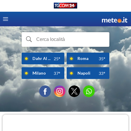
Dahr Al ...
Roma
25°
35°
Milano
Napoli
37°
33°