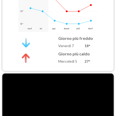
22°
18°
mar 4
ieri
oggi
domani
sab 8
dom 9
Giorno più freddo
Venerdì 7
18°
Giorno più caldo
Mercoledì 5
27°