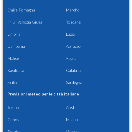
Emilia Romagna
Marche
Friuli Venezia Giulia
Toscana
Umbria
Lazio
Campania
Abruzzo
Molise
Puglia
Basilicata
Calabria
Sicilia
Sardegna
Previsioni meteo per le città italiane
Torino
Aosta
Genova
Milano
Trento
Venezia