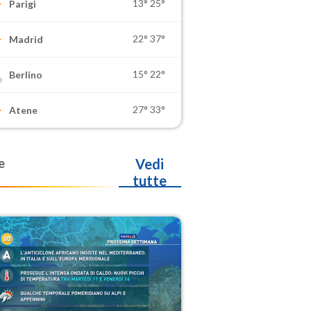
13°
25°
Parigi
22°
37°
Madrid
15°
22°
Berlino
27°
33°
Atene
e
Vedi
tutte