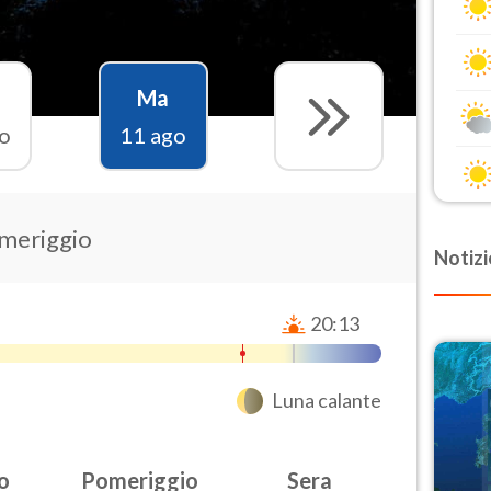
Ma
o
11 ago
omeriggio
Notizi
20:13
Luna calante
o
Pomeriggio
Sera