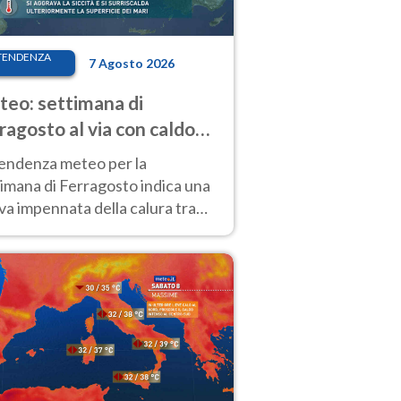
TENDENZA
7 Agosto 2026
eo: settimana di
ragosto al via con caldo
enso e qualche temporale
tendenza meteo per la
imana di Ferragosto indica una
a impennata della calura tra
 14 agosto, con nuovi rialzi
he al Nord.