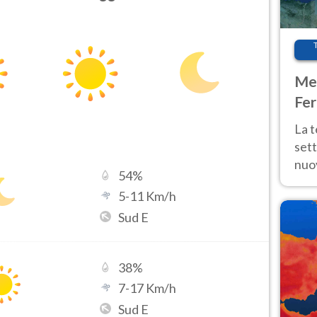
Met
Fer
int
La 
sett
nuov
54
%
11 e
5
-
11
Km/h
anc
Sud E
38
%
7
-
17
Km/h
Sud E