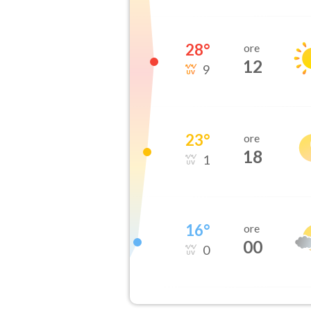
28
°
ore
12
9
23
°
ore
18
1
16
°
ore
00
0