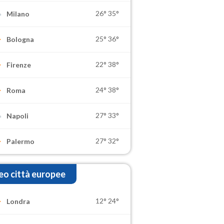
26°
35°
Milano
25°
36°
Bologna
22°
38°
Firenze
24°
38°
Roma
27°
33°
Napoli
27°
32°
Palermo
o città europee
12°
24°
Londra