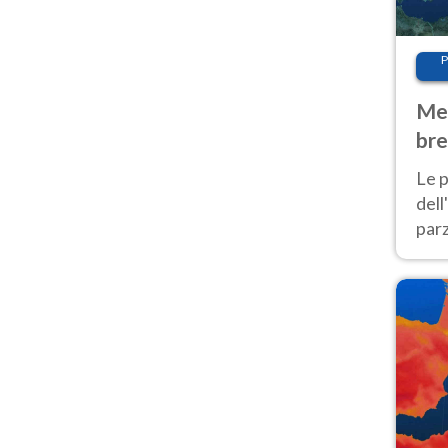
P
Met
bre
Nor
Le p
dell
parz
al 
40 g