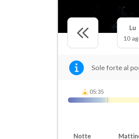
Lu
10 ag
Sole forte al p
05:35
Notte
Mattin