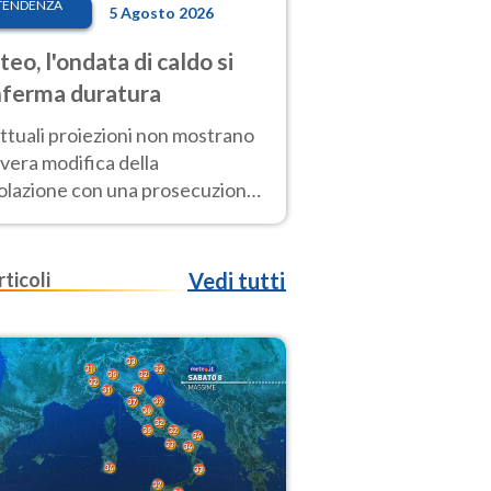
TENDENZA
5 Agosto 2026
eo, l'ondata di caldo si
ferma duratura
ttuali proiezioni non mostrano
vera modifica della
colazione con una prosecuzione
caldo fuori scala per molti
ni, compresa la settimana di
ragosto
rticoli
Vedi tutti