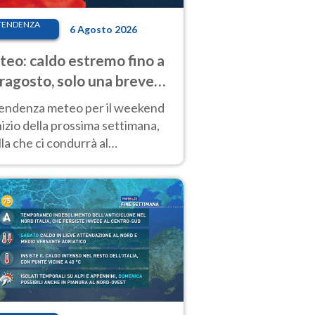
TENDENZA
6 Agosto 2026
eo: caldo estremo fino a
ragosto, solo una breve
sa. Ecco dove
tendenza meteo per il weekend
inizio della prossima settimana,
la che ci condurrà al
ragosto, vede ancora
perature molto elevate