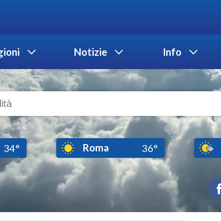
ioni
Notizie
Info
Roma
34°
36°