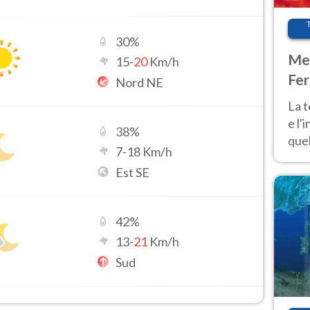
30
%
Met
15
-
20
Km/h
Fer
Nord NE
pau
La 
e l'
38
%
quel
7
-
18
Km/h
Fer
Est SE
tem
42
%
13
-
21
Km/h
Sud