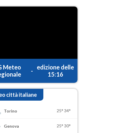
G Meteo
edizione delle
-
gionale
15:16
o città italiane
25°
34°
Torino
25°
30°
Genova