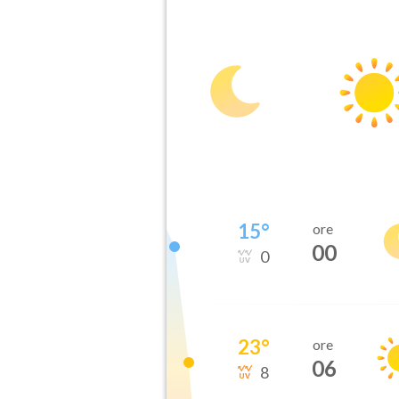
15
°
ore
00
0
23
°
ore
06
8