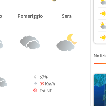
o
Pomeriggio
Sera
Notizi
67
%
39
Km/h
Est NE