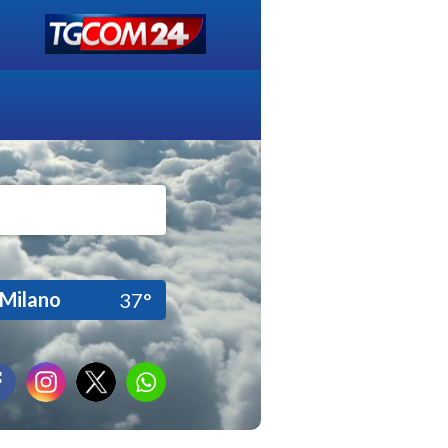
Milano
37°