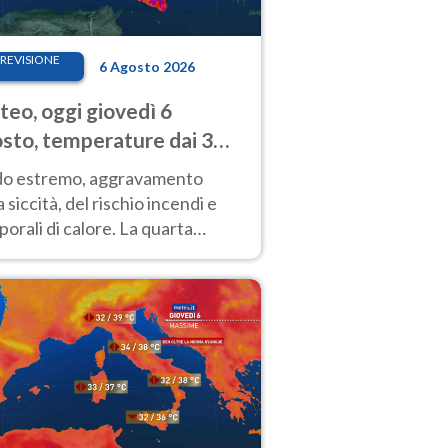
REVISIONE
6 Agosto 2026
eo, oggi giovedì 6
sto, temperature dai 33
40 gradi
do estremo, aggravamento
a siccità, del rischio incendi e
orali di calore. La quarta
nsa ondata di calore non dà
gua e durerà fino Ferragosto