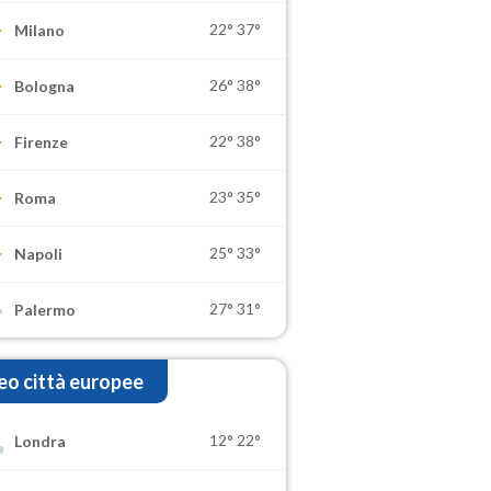
22°
37°
Milano
26°
38°
Bologna
22°
38°
Firenze
23°
35°
Roma
25°
33°
Napoli
27°
31°
Palermo
o città europee
12°
22°
Londra