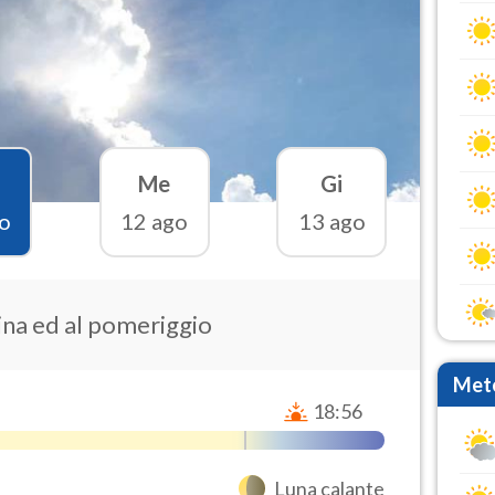
Me
Gi
o
12 ago
13 ago
ina ed al pomeriggio
Mete
18:56
Luna calante