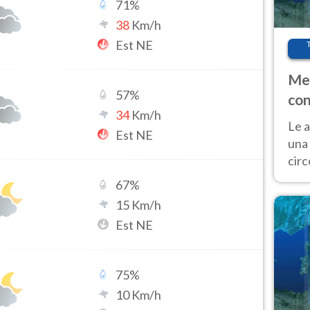
71
%
38
Km/h
Est NE
Met
57
%
con
34
Km/h
Le a
Est NE
una 
cir
del 
67
%
gior
15
Km/h
Fer
Est NE
75
%
10
Km/h