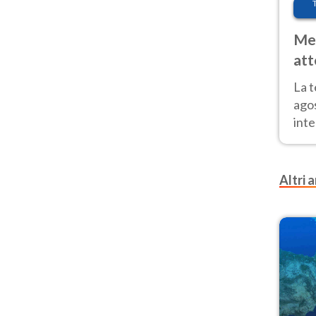
Met
att
Nor
La 
ago
inte
parz
e il
Altri a