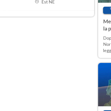
Est NE
Met
la 
Dop
Nord
leg
nuov
afr