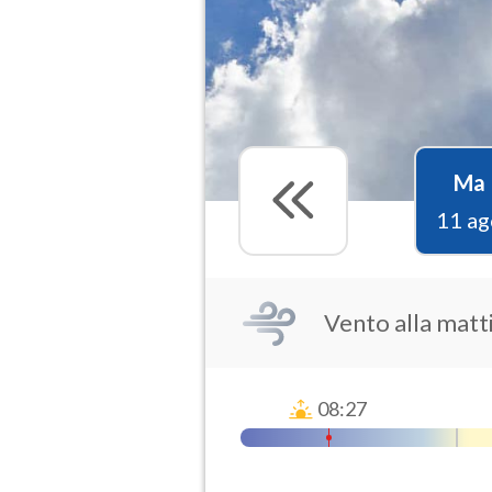
Ma
11 ag
Vento alla matt
08:27