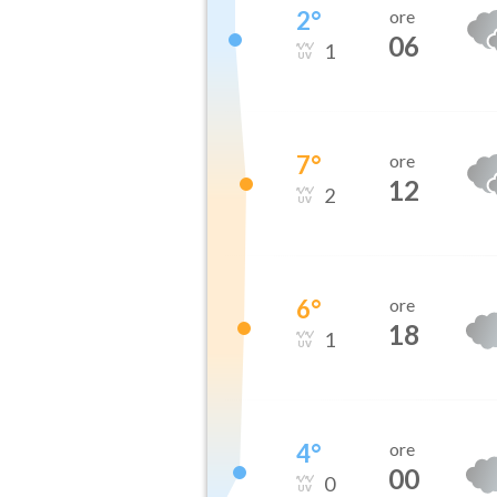
2
°
ore
06
1
7
°
ore
12
2
6
°
ore
18
1
4
°
ore
00
0