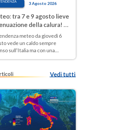
TENDENZA
3 Agosto 2026
eo: tra 7 e 9 agosto lieve
enuazione della calura! Al
d rischio temporali
tendenza meteo da giovedì 6
sto vede un caldo sempre
nso sull'Italia ma con una
iale e lieve attenuazione tra il 7
 9 agosto.
rticoli
Vedi tutti