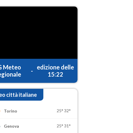
G Meteo
edizione delle
-
gionale
15:22
o città italiane
25°
32°
Torino
25°
31°
Genova