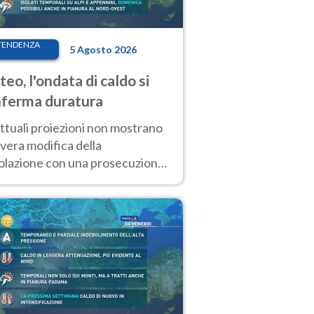
TENDENZA
5 Agosto 2026
eo, l'ondata di caldo si
ferma duratura
ttuali proiezioni non mostrano
vera modifica della
colazione con una prosecuzione
caldo fuori scala per molti
ni, compresa la settimana di
ragosto