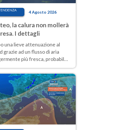
TENDENZA
4 Agosto 2026
eo, la calura non mollerà
presa. I dettagli
o una lieve attenuazione al
 grazie ad un flusso di aria
germente più fresca, probabile
o rinforzo dell’anticiclone
icano entro Ferragosto