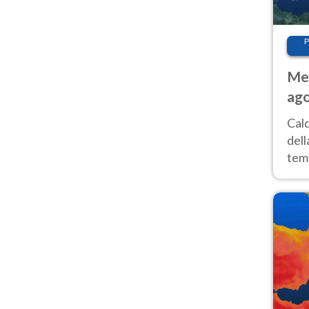
P
Met
ago
ai 
Cal
dell
temp
inte
tre