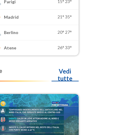
15°
23°
Parigi
21°
35°
Madrid
20°
27°
Berlino
26°
33°
Atene
e
Vedi
tutte