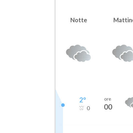
Notte
Mattin
2
°
ore
00
0