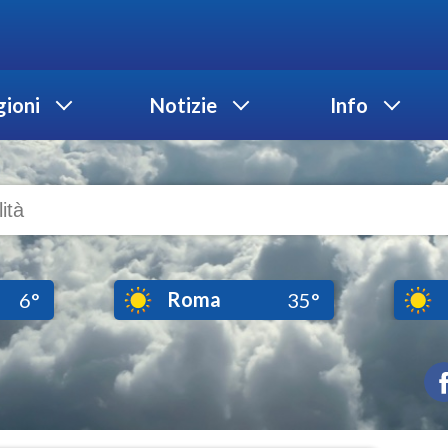
ioni
Notizie
Info
Roma
6°
35°