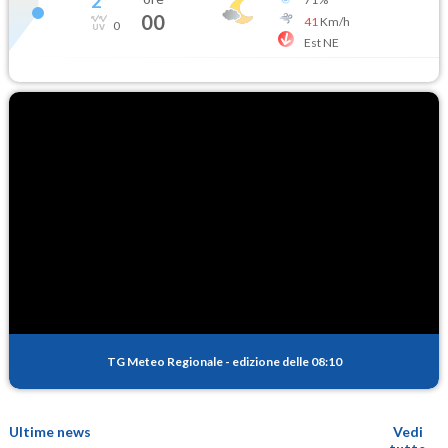
2
°
00
41
Km/h
0
Est NE
TG Meteo Regionale
-
edizione delle 08:10
Ultime news
Vedi