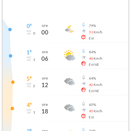
0
°
ore
79
%
00
31
Km/h
0
Est
1
°
ore
84
%
06
46
Km/h
1
Est NE
5
°
ore
64
%
12
42
Km/h
2
Est NE
4
°
ore
63
%
18
45
Km/h
1
Est
ore
71
%