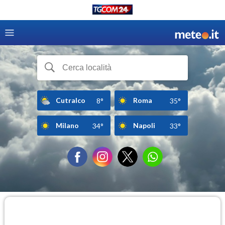
Cutralco
Roma
8°
35°
Milano
Napoli
34°
33°