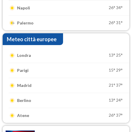
26°
34°
Napoli
26°
31°
Palermo
Meteo città europee
13°
25°
Londra
15°
29°
Parigi
21°
37°
Madrid
13°
24°
Berlino
26°
37°
Atene