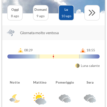
Oggi
Domani
Lu
8 ago
9 ago
10 ago
Giornata molto ventosa
08:29
18:55
Luna calante
Notte
Mattino
Pomeriggio
Sera