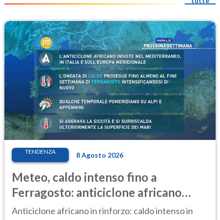
tutte
TENDENZA
8 Agosto 2026
Meteo, caldo intenso fino a
Ferragosto: anticiclone africano
ancora protagonista
Anticiclone africano in rinforzo: caldo intenso in