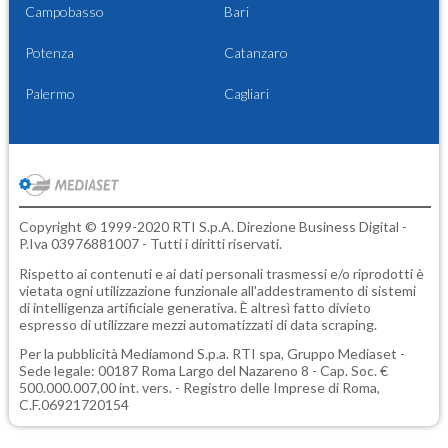
Campobasso
Bari
Potenza
Catanzaro
Palermo
Cagliari
Copyright © 1999-2020 RTI S.p.A. Direzione Business Digital -
P.Iva 03976881007 - Tutti i diritti riservati.
Rispetto ai contenuti e ai dati personali trasmessi e/o riprodotti è
vietata ogni utilizzazione funzionale all'addestramento di sistemi
di intelligenza artificiale generativa. È altresì fatto divieto
espresso di utilizzare mezzi automatizzati di data scraping.
Per la pubblicità
Mediamond S.p.a.
RTI spa, Gruppo Mediaset -
Sede legale: 00187 Roma Largo del Nazareno 8 - Cap. Soc. €
500.000.007,00 int. vers. - Registro delle Imprese di Roma,
C.F.06921720154