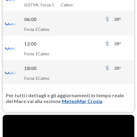
SO2
0,07 Mt. Forza 1
Calmo
1.8
(Anidride solforosa)
06:00
28°
PM10
Forza 1
Calmo
17.5
(Materia particolata)
12:00
28°
PM25
Forza 1
Calmo
11.0
(Materia particolata)
18:00
28°
Forza 1
Calmo
Per tutti i dettagli e gli aggiornamenti in tempo reale
del Mare vai alla sezione
MeteoMar Crosia