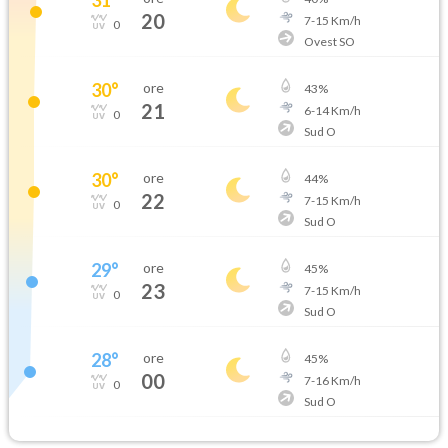
20
7
-
15
Km/h
0
Ovest SO
30
°
ore
43
%
21
6
-
14
Km/h
0
Sud O
30
°
ore
44
%
22
7
-
15
Km/h
0
Sud O
29
°
ore
45
%
23
7
-
15
Km/h
0
Sud O
28
°
ore
45
%
00
7
-
16
Km/h
0
Sud O