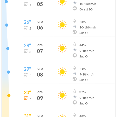
05
10
-
18
Km/h
1
Ovest SO
26
°
ore
48
%
06
10
-
18
Km/h
2
Sud O
28
°
ore
44
%
07
9
-
18
Km/h
3
Sud O
29
°
ore
41
%
08
9
-
18
Km/h
4
Sud O
30
°
ore
37
%
09
9
-
18
Km/h
6
Sud O
31
°
ore
35
%