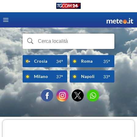
Crosia
Roma
34°
35°
Milano
Napoli
37°
33°