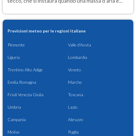
secco, che si instaura quando una massa d’aria è...
Previsioni meteo per le regioni italiane
Piemonte
Valle d'Aosta
Liguria
Lombardia
Trentino Alto Adige
Veneto
Emilia Romagna
Marche
Friuli Venezia Giulia
Toscana
Umbria
Lazio
Campania
Abruzzo
Molise
Puglia