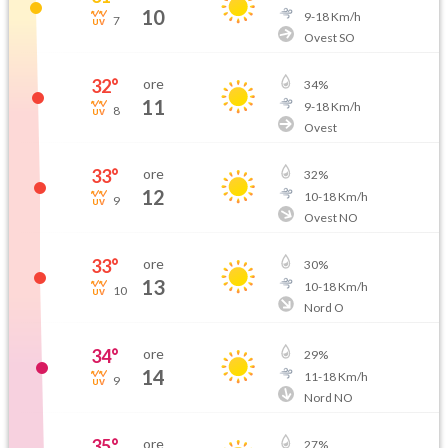
10
9
-
18
Km/h
7
Ovest SO
32
°
ore
34
%
11
9
-
18
Km/h
8
Ovest
33
°
ore
32
%
12
10
-
18
Km/h
9
Ovest NO
33
°
ore
30
%
13
10
-
18
Km/h
10
Nord O
34
°
ore
29
%
14
11
-
18
Km/h
9
Nord NO
35
°
ore
27
%