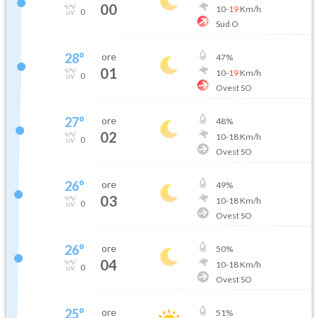
00
10
-
19
Km/h
0
Sud O
28
°
ore
47
%
01
10
-
19
Km/h
0
Ovest SO
27
°
ore
48
%
02
10
-
18
Km/h
0
Ovest SO
26
°
ore
49
%
03
10
-
18
Km/h
0
Ovest SO
26
°
ore
50
%
04
10
-
18
Km/h
0
Ovest SO
25
°
ore
51
%