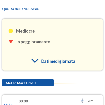
Qualità dell'aria Crosia
Mediocre
In peggioramento
Dati medi giornata
O3
98.7
(Ozono)
Meteo Mare Crosia
NO2
0.9
(Diossido di azoto)
00:00
28°