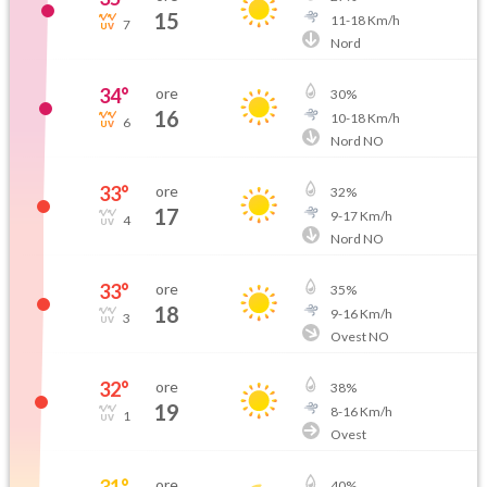
15
11
-
18
Km/h
7
Nord
34
°
ore
30
%
16
10
-
18
Km/h
6
Nord NO
33
°
ore
32
%
17
9
-
17
Km/h
4
Nord NO
33
°
ore
35
%
18
9
-
16
Km/h
3
Ovest NO
32
°
ore
38
%
19
8
-
16
Km/h
1
Ovest
31
°
ore
40
%