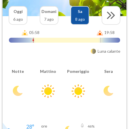
Oggi
Domani
Sa
6 ago
7 ago
8 ago
05:58
19:58
Luna calante
Notte
Mattino
Pomeriggio
Sera
28
°
ore
46
%