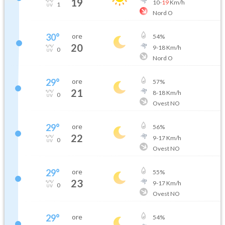
19
10
-
19
Km/h
1
Nord O
30
°
ore
54
%
20
9
-
18
Km/h
0
Nord O
29
°
ore
57
%
21
8
-
18
Km/h
0
Ovest NO
29
°
ore
56
%
22
9
-
17
Km/h
0
Ovest NO
29
°
ore
55
%
23
9
-
17
Km/h
0
Ovest NO
29
°
ore
54
%