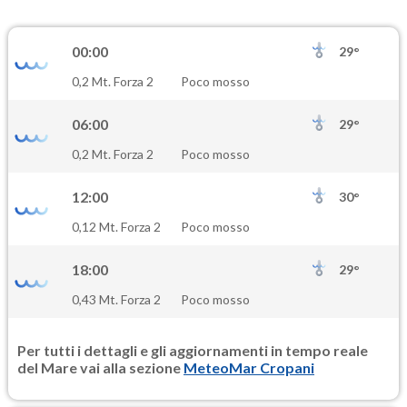
NO2
1.5
(Diossido di azoto)
00:00
29°
SO2
0,2 Mt. Forza 2
Poco mosso
2.4
(Anidride solforosa)
06:00
29°
PM10
0,2 Mt. Forza 2
Poco mosso
19.6
(Materia particolata)
12:00
30°
PM25
0,12 Mt. Forza 2
Poco mosso
13.1
(Materia particolata)
18:00
29°
0,43 Mt. Forza 2
Poco mosso
Per tutti i dettagli e gli aggiornamenti in tempo reale
del Mare vai alla sezione
MeteoMar Cropani