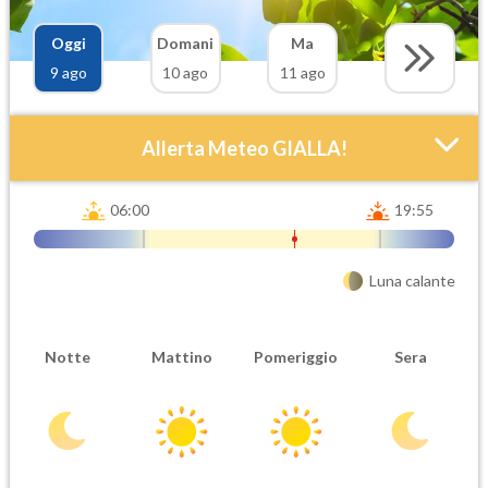
Oggi
Domani
Ma
9 ago
10 ago
11 ago
Allerta Meteo GIALLA!
06:00
19:55
Luna calante
Notte
Mattino
Pomeriggio
Sera
Attendibilità
Urgenza
Probabile
Ordinaria
Orario inizio
Ora fine
08-09T
08-09T