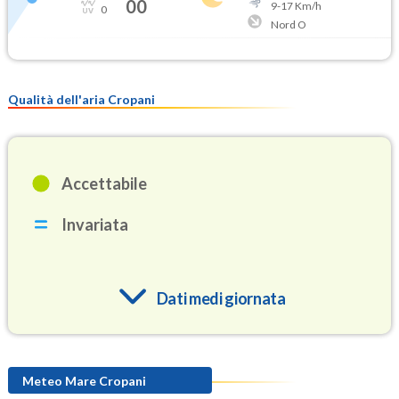
00
9
-
17
Km/h
0
Nord O
Qualità dell'aria Cropani
Accettabile
Invariata
Dati medi giornata
O3
87.3
(Ozono)
Meteo Mare Cropani