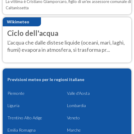
La vittima è Cristiano Giamporcaro, figlio di un'ex assessore comunale di
Caltanissetta
Wikimeteo
Ciclo dell'acqua
L'acqua che dalle distese liquide (oceani, mari, laghi,
fiumi) evapora in atmosfera, si trasforma pr...
Previsioni meteo per le regioni italiane
Piemonte
Valle d'Aosta
Liguria
Lombardia
Trentino Alto Adige
Veneto
Emilia Romagna
Marche