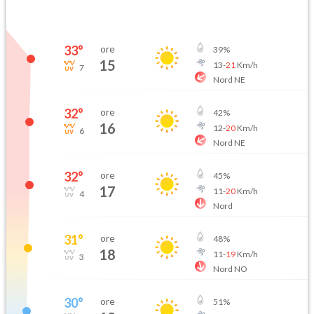
33
°
ore
39
%
15
13
-
21
Km/h
7
Nord NE
32
°
ore
42
%
16
12
-
20
Km/h
6
Nord NE
32
°
ore
45
%
17
11
-
20
Km/h
4
Nord
31
°
ore
48
%
18
11
-
19
Km/h
3
Nord NO
30
°
ore
51
%