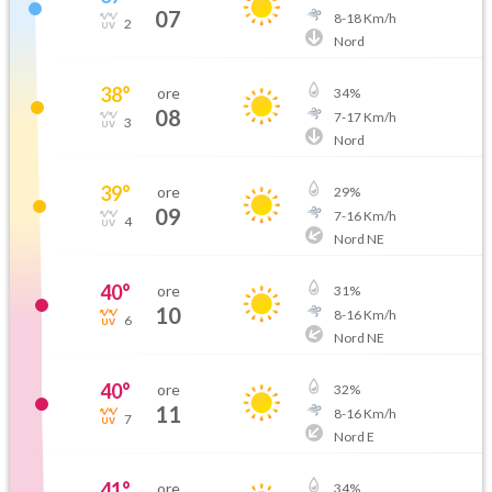
07
8
-
18
Km/h
2
Nord
38
°
ore
34
%
08
7
-
17
Km/h
3
Nord
39
°
ore
29
%
09
7
-
16
Km/h
4
Nord NE
40
°
ore
31
%
10
8
-
16
Km/h
6
Nord NE
40
°
ore
32
%
11
8
-
16
Km/h
7
Nord E
41
°
ore
34
%