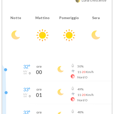
Luna crescente
Notte
Mattino
Pomeriggio
Sera
32
°
ore
50
%
00
11
-
20
Km/h
0
Nord O
33
°
ore
49
%
01
11
-
20
Km/h
0
Nord O
33
°
ore
48
%