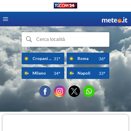
Cropani ...
Roma
31°
36°
Milano
Napoli
34°
33°