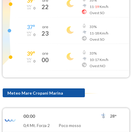
39
°
ore
33
%
22
11
-
19
Km/h
0
Ovest SO
37
°
ore
33
%
23
11
-
18
Km/h
0
Ovest SO
39
°
ore
33
%
00
10
-
17
Km/h
0
Ovest NO
Meteo Mare Cropani Marina
00:00
28°
0,4 Mt. Forza 2
Poco mosso