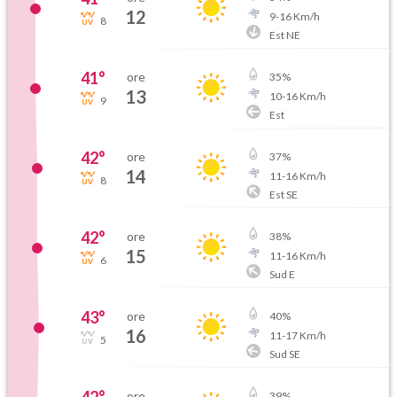
12
9
-
16
Km/h
8
Est NE
41
°
ore
35
%
13
10
-
16
Km/h
9
Est
42
°
ore
37
%
14
11
-
16
Km/h
8
Est SE
42
°
ore
38
%
15
11
-
16
Km/h
6
Sud E
43
°
ore
40
%
16
11
-
17
Km/h
5
Sud SE
ore
39
%