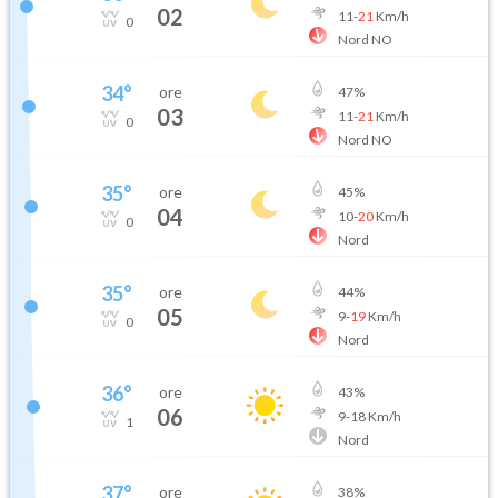
02
11
-
21
Km/h
0
Nord NO
34
°
ore
47
%
03
11
-
21
Km/h
0
Nord NO
35
°
ore
45
%
04
10
-
20
Km/h
0
Nord
35
°
ore
44
%
05
9
-
19
Km/h
0
Nord
36
°
ore
43
%
06
9
-
18
Km/h
1
Nord
37
°
ore
38
%