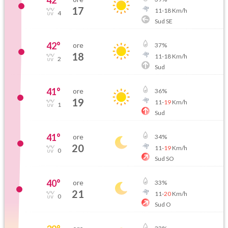
42
°
17
11
-
18
Km/h
4
Sud SE
42
°
ore
37
%
18
11
-
18
Km/h
2
Sud
41
°
ore
36
%
19
11
-
19
Km/h
1
Sud
41
°
ore
34
%
20
11
-
19
Km/h
0
Sud SO
40
°
ore
33
%
21
11
-
20
Km/h
0
Sud O