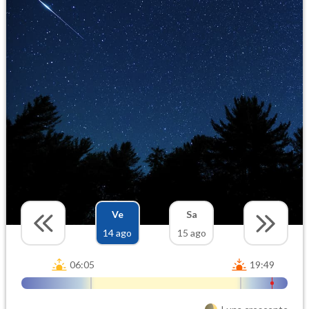
Ve
Sa
14 ago
15 ago
06:05
19:49