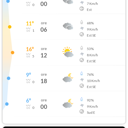
00
7
Km/h
0
Est
11
°
ore
68
%
06
9
Km/h
1
Est SE
16
°
ore
53
%
12
8
Km/h
5
Est SE
9
°
ore
76
%
18
10
Km/h
0
Est SE
6
°
ore
92
%
00
9
Km/h
0
Sud E