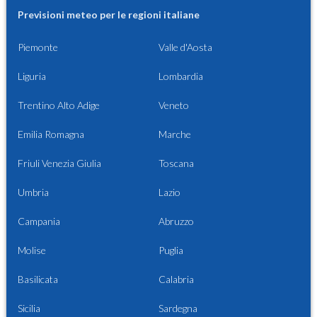
Previsioni meteo per le regioni italiane
Piemonte
Valle d'Aosta
Liguria
Lombardia
Trentino Alto Adige
Veneto
Emilia Romagna
Marche
Friuli Venezia Giulia
Toscana
Umbria
Lazio
Campania
Abruzzo
Molise
Puglia
Basilicata
Calabria
Sicilia
Sardegna