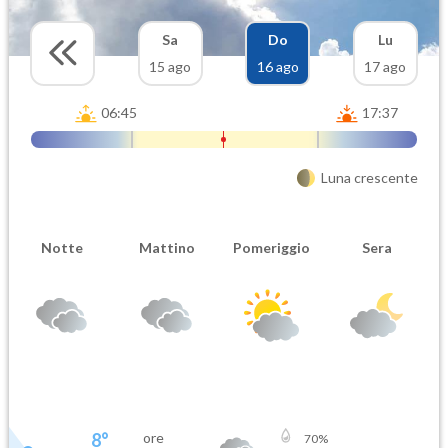
Sa
Do
Lu
15 ago
16 ago
17 ago
06:45
17:37
Luna crescente
Notte
Mattino
Pomeriggio
Sera
8
°
ore
70
%