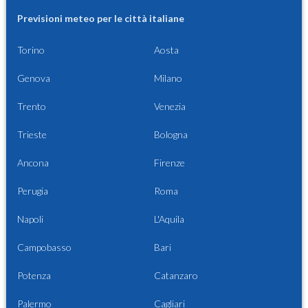
Previsioni meteo per le città italiane
Torino
Aosta
Genova
Milano
Trento
Venezia
Trieste
Bologna
Ancona
Firenze
Perugia
Roma
Napoli
L'Aquila
Campobasso
Bari
Potenza
Catanzaro
Palermo
Cagliari