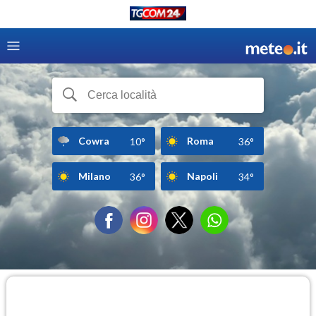
Cowra
Roma
10°
36°
Milano
Napoli
36°
34°