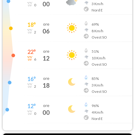
00
3
Km/h
0
Nord E
18
°
ore
69
%
06
8
Km/h
2
Ovest SO
22
°
ore
51
%
12
10
Km/h
6
Ovest SO
16
°
ore
85
%
18
3
Km/h
2
Ovest SO
12
°
ore
96
%
00
4
Km/h
0
Nord E