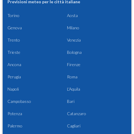
Previsioni meteo per le città italiane
Torino
Aosta
Genova
Milano
Trento
Venezia
Trieste
Bologna
Ancona
Firenze
Perugia
Roma
Napoli
L'Aquila
Campobasso
Bari
Potenza
Catanzaro
Palermo
Cagliari