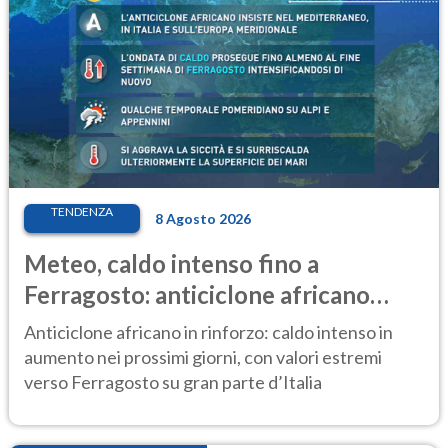
TENDENZA
8 Agosto 2026
Meteo, caldo intenso fino a
Ferragosto: anticiclone africano
ancora protagonista
Anticiclone africano in rinforzo: caldo intenso in
aumento nei prossimi giorni, con valori estremi
verso Ferragosto su gran parte d’Italia