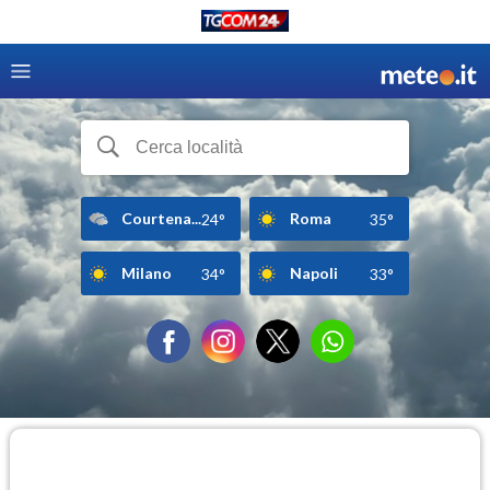
Courtena...
Roma
24°
35°
Milano
Napoli
34°
33°