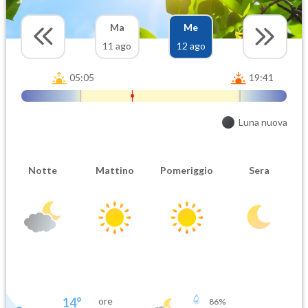
Ma
Me
11 ago
12 ago
05:05
19:41
Luna nuova
Notte
Mattino
Pomeriggio
Sera
14
°
ore
86
%