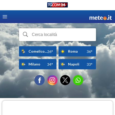
Comelico...
Roma
26°
36°
Milano
Napoli
34°
33°