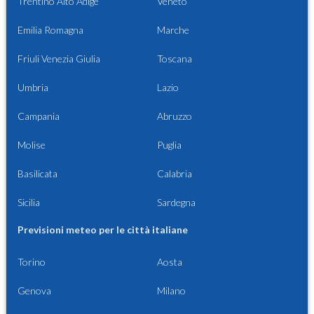
Trentino Alto Adige
Veneto
Emilia Romagna
Marche
Friuli Venezia Giulia
Toscana
Umbria
Lazio
Campania
Abruzzo
Molise
Puglia
Basilicata
Calabria
Sicilia
Sardegna
Previsioni meteo per le città italiane
Torino
Aosta
Genova
Milano