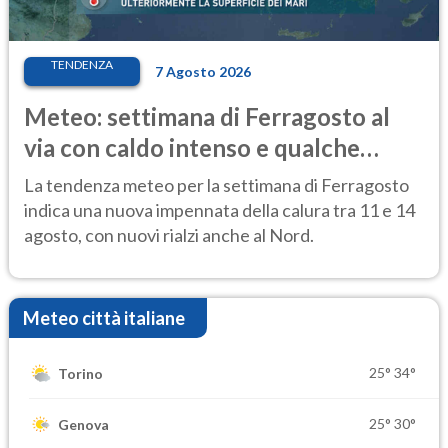
TENDENZA
7 Agosto 2026
Meteo: settimana di Ferragosto al
via con caldo intenso e qualche
temporale
La tendenza meteo per la settimana di Ferragosto
indica una nuova impennata della calura tra 11 e 14
agosto, con nuovi rialzi anche al Nord.
Meteo città italiane
25°
34°
Torino
25°
30°
Genova