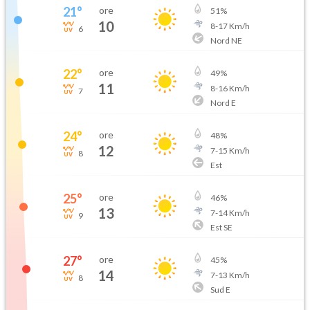
21
°
ore
51
%
10
8
-
17
Km/h
6
Nord NE
22
°
ore
49
%
11
8
-
16
Km/h
7
Nord E
24
°
ore
48
%
12
7
-
15
Km/h
8
Est
25
°
ore
46
%
13
7
-
14
Km/h
9
Est SE
27
°
ore
45
%
14
7
-
13
Km/h
8
Sud E