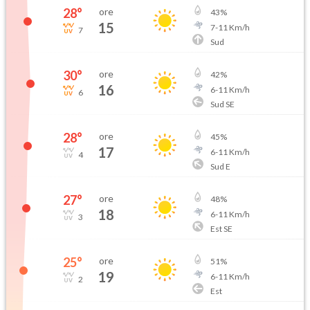
28
°
ore
43
%
15
7
-
11
Km/h
7
Sud
30
°
ore
42
%
16
6
-
11
Km/h
6
Sud SE
28
°
ore
45
%
17
6
-
11
Km/h
4
Sud E
27
°
ore
48
%
18
6
-
11
Km/h
3
Est SE
25
°
ore
51
%
19
6
-
11
Km/h
2
Est