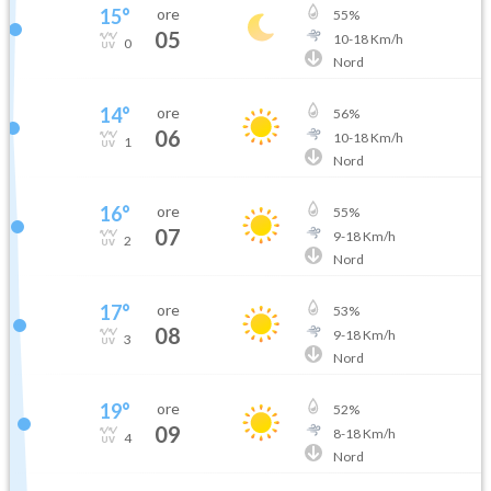
15
°
ore
55
%
05
10
-
18
Km/h
0
Nord
14
°
ore
56
%
06
10
-
18
Km/h
1
Nord
16
°
ore
55
%
07
9
-
18
Km/h
2
Nord
17
°
ore
53
%
08
9
-
18
Km/h
3
Nord
19
°
ore
52
%
09
8
-
18
Km/h
4
Nord