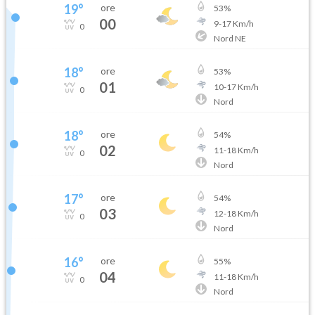
19
°
ore
53
%
00
9
-
17
Km/h
0
Nord NE
18
°
ore
53
%
01
10
-
17
Km/h
0
Nord
18
°
ore
54
%
02
11
-
18
Km/h
0
Nord
17
°
ore
54
%
03
12
-
18
Km/h
0
Nord
16
°
ore
55
%
04
11
-
18
Km/h
0
Nord