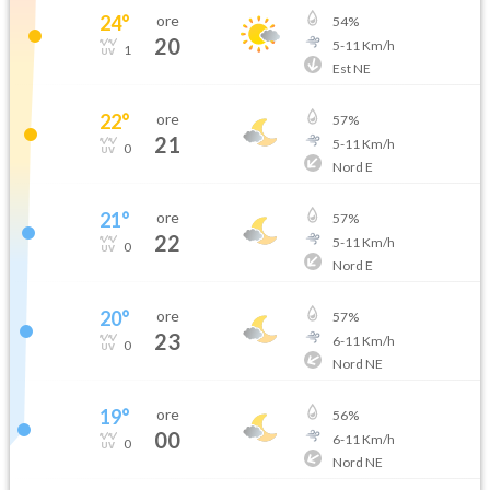
24
°
ore
54
%
20
5
-
11
Km/h
1
Est NE
22
°
ore
57
%
21
5
-
11
Km/h
0
Nord E
21
°
ore
57
%
22
5
-
11
Km/h
0
Nord E
20
°
ore
57
%
23
6
-
11
Km/h
0
Nord NE
19
°
ore
56
%
00
6
-
11
Km/h
0
Nord NE