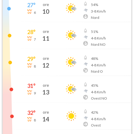
27
°
ore
54
%
10
3
-
8
Km/h
6
Nord
28
°
ore
51
%
11
4
-
8
Km/h
7
Nord NO
29
°
ore
48
%
12
4
-
8
Km/h
8
Nord O
31
°
ore
45
%
13
4
-
8
Km/h
9
Ovest NO
32
°
ore
42
%
14
4
-
8
Km/h
8
Ovest