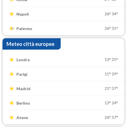
26°
34°
Napoli
26°
31°
Palermo
Meteo città europee
13°
25°
Londra
15°
29°
Parigi
21°
37°
Madrid
13°
24°
Berlino
26°
37°
Atene