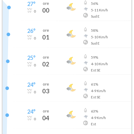
27
°
ore
56
%
00
5
-
11
Km/h
0
Sud E
26
°
ore
58
%
01
5
-
10
Km/h
0
Sud E
25
°
ore
59
%
02
4
-
10
Km/h
0
Est SE
24
°
ore
61
%
03
4
-
9
Km/h
0
Est SE
24
°
ore
63
%
04
4
-
9
Km/h
0
Est