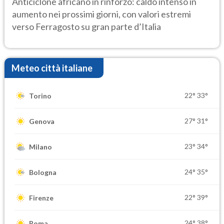
Anticiclone africano in rinforzo: caldo intenso in
aumento nei prossimi giorni, con valori estremi
verso Ferragosto su gran parte d’Italia
Meteo città italiane
22°
33°
Torino
27°
31°
Genova
23°
34°
Milano
24°
35°
Bologna
22°
39°
Firenze
24°
38°
Roma