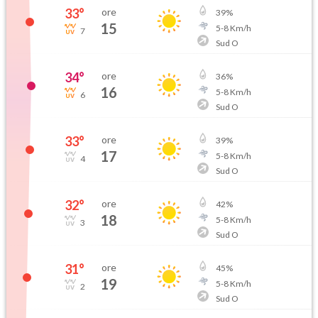
33
°
ore
39
%
15
5
-
8
Km/h
7
Sud O
34
°
ore
36
%
16
5
-
8
Km/h
6
Sud O
33
°
ore
39
%
17
5
-
8
Km/h
4
Sud O
32
°
ore
42
%
18
5
-
8
Km/h
3
Sud O
31
°
ore
45
%
19
5
-
8
Km/h
2
Sud O