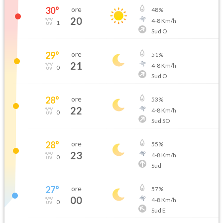
30
°
ore
48
%
20
4
-
8
Km/h
1
Sud O
29
°
ore
51
%
21
4
-
8
Km/h
0
Sud O
28
°
ore
53
%
22
4
-
8
Km/h
0
Sud SO
28
°
ore
55
%
23
4
-
8
Km/h
0
Sud
27
°
ore
57
%
00
4
-
8
Km/h
0
Sud E