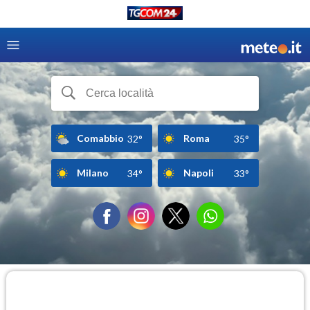
Comabbio
Roma
32°
35°
Milano
Napoli
34°
33°