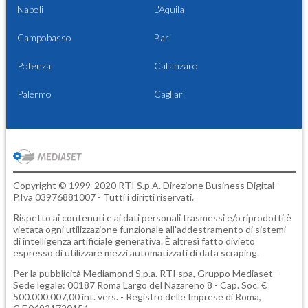
Napoli
L'Aquila
Campobasso
Bari
Potenza
Catanzaro
Palermo
Cagliari
Copyright © 1999-2020 RTI S.p.A. Direzione Business Digital -
P.Iva 03976881007 - Tutti i diritti riservati.
Rispetto ai contenuti e ai dati personali trasmessi e/o riprodotti è
vietata ogni utilizzazione funzionale all'addestramento di sistemi
di intelligenza artificiale generativa. È altresì fatto divieto
espresso di utilizzare mezzi automatizzati di data scraping.
Per la pubblicità
Mediamond S.p.a.
RTI spa, Gruppo Mediaset -
Sede legale: 00187 Roma Largo del Nazareno 8 - Cap. Soc. €
500.000.007,00 int. vers. - Registro delle Imprese di Roma,