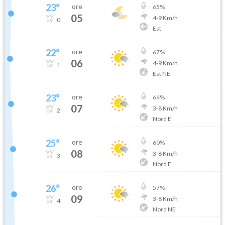
23
°
ore
65
%
05
4
-
9
Km/h
0
Est
22
°
ore
67
%
06
4
-
9
Km/h
1
Est NE
23
°
ore
64
%
07
3
-
8
Km/h
2
Nord E
25
°
ore
60
%
08
3
-
8
Km/h
3
Nord E
26
°
ore
57
%
09
3
-
8
Km/h
4
Nord NE