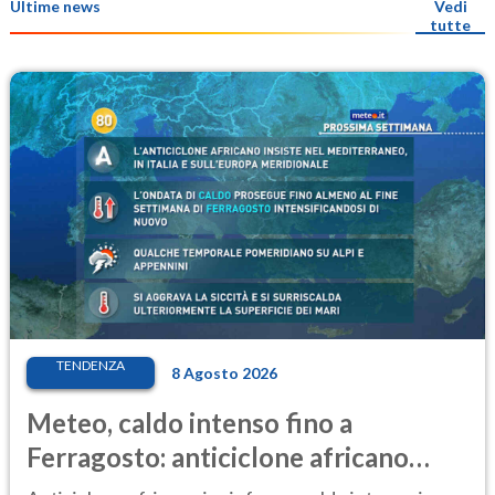
Ultime news
Vedi
tutte
TENDENZA
8 Agosto 2026
Meteo, caldo intenso fino a
Ferragosto: anticiclone africano
ancora protagonista