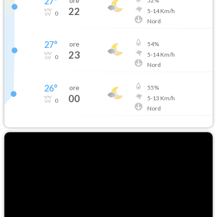
27
°
ore
52
%
22
5
-
14
Km/h
0
Nord
27
°
ore
54
%
23
5
-
14
Km/h
0
Nord
26
°
ore
55
%
00
5
-
13
Km/h
0
Nord