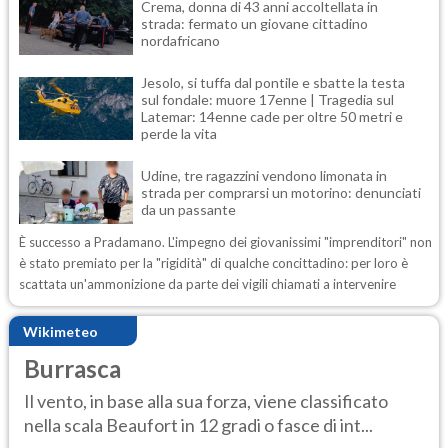
Crema, donna di 43 anni accoltellata in
strada: fermato un giovane cittadino
nordafricano
Jesolo, si tuffa dal pontile e sbatte la testa
sul fondale: muore 17enne | Tragedia sul
Latemar: 14enne cade per oltre 50 metri e
perde la vita
Udine, tre ragazzini vendono limonata in
strada per comprarsi un motorino: denunciati
da un passante
È successo a Pradamano. L'impegno dei giovanissimi "imprenditori" non
è stato premiato per la "rigidità" di qualche concittadino: per loro è
scattata un'ammonizione da parte dei vigili chiamati a intervenire
Wikimeteo
Burrasca
Il vento, in base alla sua forza, viene classificato
nella scala Beaufort in 12 gradi o fasce di int...