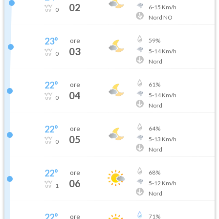
02
6
-
15
Km/h
0
Nord NO
23
°
ore
59
%
03
5
-
14
Km/h
0
Nord
22
°
ore
61
%
04
5
-
14
Km/h
0
Nord
22
°
ore
64
%
05
5
-
13
Km/h
0
Nord
22
°
ore
68
%
06
5
-
12
Km/h
1
Nord
22
°
ore
71
%