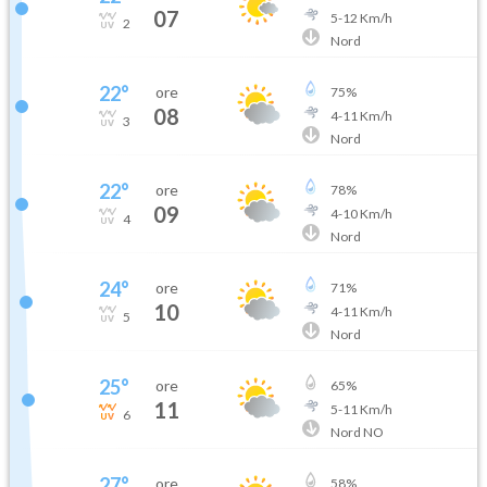
07
5
-
12
Km/h
2
Nord
22
°
ore
75
%
08
4
-
11
Km/h
3
Nord
22
°
ore
78
%
09
4
-
10
Km/h
4
Nord
24
°
ore
71
%
10
4
-
11
Km/h
5
Nord
25
°
ore
65
%
11
5
-
11
Km/h
6
Nord NO
27
°
ore
58
%