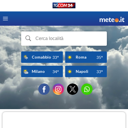
Comabbio
Roma
33°
35°
Milano
Napoli
34°
33°