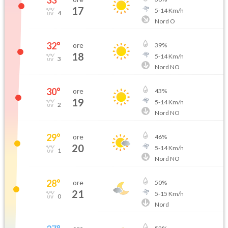
33
°
17
5
-
14
Km/h
4
Nord O
32
°
ore
39
%
18
5
-
14
Km/h
3
Nord NO
30
°
ore
43
%
19
5
-
14
Km/h
2
Nord NO
29
°
ore
46
%
20
5
-
14
Km/h
1
Nord NO
28
°
ore
50
%
21
5
-
15
Km/h
0
Nord