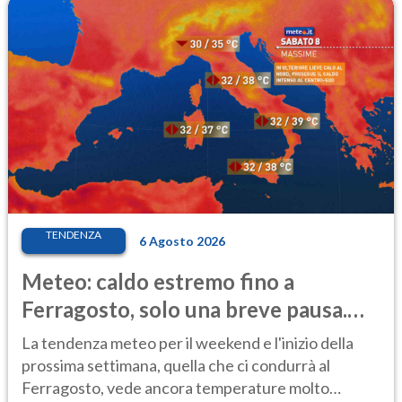
TENDENZA
6 Agosto 2026
Meteo: caldo estremo fino a
Ferragosto, solo una breve pausa.
Ecco dove
La tendenza meteo per il weekend e l'inizio della
prossima settimana, quella che ci condurrà al
Ferragosto, vede ancora temperature molto