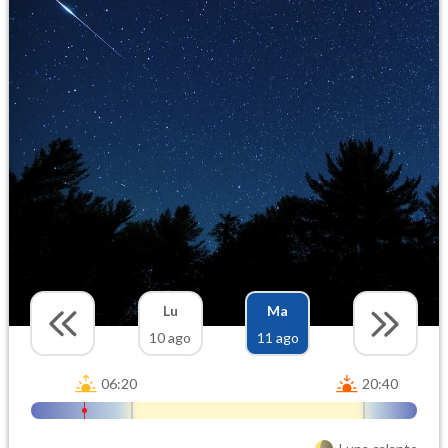
Lu
Ma
10 ago
11 ago
06:20
20:40