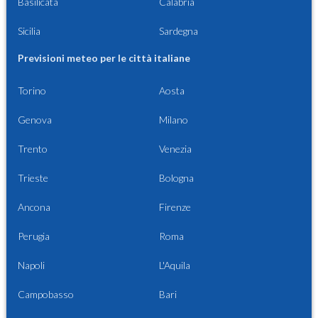
Basilicata
Calabria
Sicilia
Sardegna
Previsioni meteo per le città italiane
Torino
Aosta
Genova
Milano
Trento
Venezia
Trieste
Bologna
Ancona
Firenze
Perugia
Roma
Napoli
L'Aquila
Campobasso
Bari