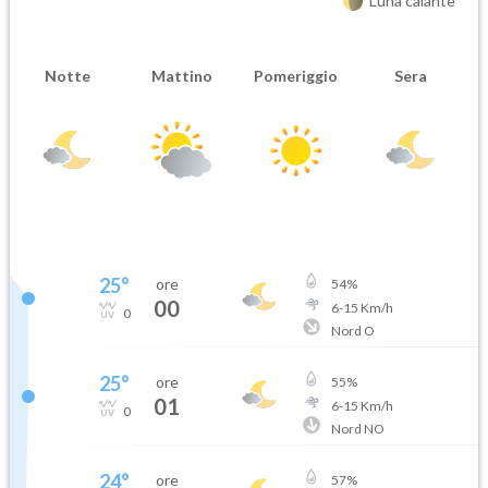
Luna calante
Notte
Mattino
Pomeriggio
Sera
25
°
ore
54
%
00
6
-
15
Km/h
0
Nord O
25
°
ore
55
%
01
6
-
15
Km/h
0
Nord NO
24
°
ore
57
%