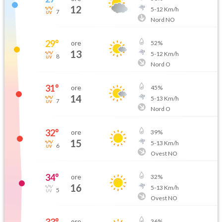
12
5
-
12
Km/h
7
Nord NO
29
°
ore
52
%
13
5
-
12
Km/h
8
Nord O
31
°
ore
45
%
14
5
-
13
Km/h
7
Nord O
32
°
ore
39
%
15
5
-
13
Km/h
6
Ovest NO
34
°
ore
32
%
16
5
-
13
Km/h
5
Ovest NO
ore
36
%