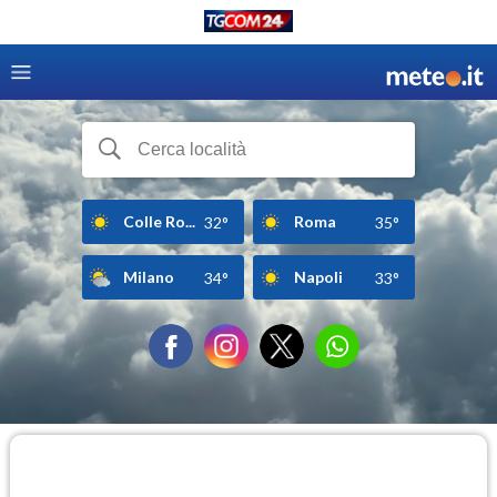
Colle Ro...
Roma
32°
35°
Milano
Napoli
34°
33°