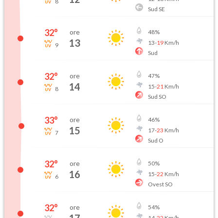
8
Sud SE
32
°
ore
48
%
13
13
-
19
Km/h
9
Sud
32
°
ore
47
%
14
15
-
21
Km/h
8
Sud SO
33
°
ore
46
%
15
17
-
23
Km/h
7
Sud O
32
°
ore
50
%
16
15
-
22
Km/h
6
Ovest SO
32
°
ore
54
%
14
-
22
Km/h