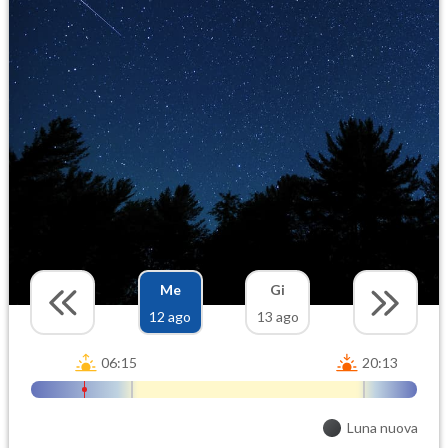
Me
Gi
12 ago
13 ago
06:15
20:13
Luna nuova