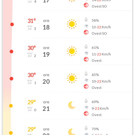
17
4
Ovest SO
31
°
ore
58
%
18
13
-
22
Km/h
3
Ovest SO
30
°
ore
61
%
19
11
-
22
Km/h
2
Ovest
30
°
ore
65
%
20
10
-
22
Km/h
1
Ovest
29
°
ore
69
%
21
9
-
21
Km/h
0
Ovest
29
°
ore
70
%