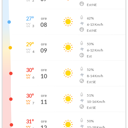
2
Est NE
27
°
ore
62
%
08
6
-
13
Km/h
3
Est NE
29
°
ore
53
%
09
6
-
12
Km/h
4
Est
30
°
ore
52
%
10
8
-
14
Km/h
6
Est SE
30
°
ore
51
%
11
10
-
16
Km/h
7
Est SE
31
°
ore
50
%
12
12
-
18
Km/h