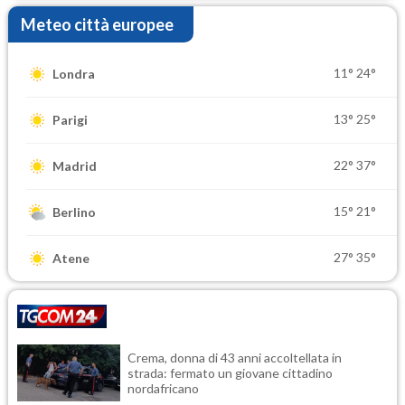
Meteo città europee
11°
24°
Londra
13°
25°
Parigi
22°
37°
Madrid
15°
21°
Berlino
27°
35°
Atene
Crema, donna di 43 anni accoltellata in
strada: fermato un giovane cittadino
nordafricano