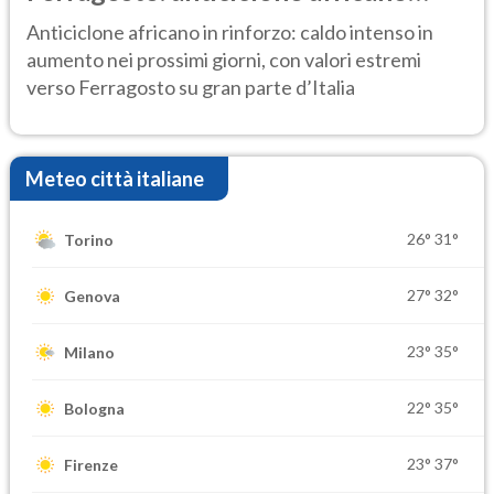
ancora protagonista
Anticiclone africano in rinforzo: caldo intenso in
aumento nei prossimi giorni, con valori estremi
verso Ferragosto su gran parte d’Italia
Meteo città italiane
26°
31°
Torino
27°
32°
Genova
23°
35°
Milano
22°
35°
Bologna
23°
37°
Firenze