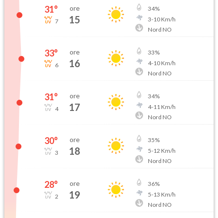
31
°
ore
34
%
15
3
-
10
Km/h
7
Nord NO
33
°
ore
33
%
16
4
-
10
Km/h
6
Nord NO
31
°
ore
34
%
17
4
-
11
Km/h
4
Nord NO
30
°
ore
35
%
18
5
-
12
Km/h
3
Nord NO
28
°
ore
36
%
19
5
-
13
Km/h
2
Nord NO