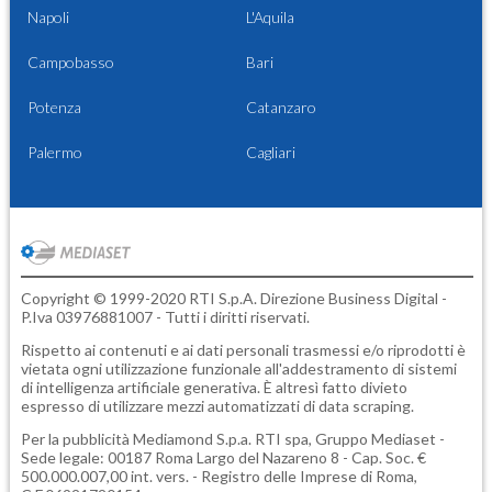
Napoli
L'Aquila
Campobasso
Bari
Potenza
Catanzaro
Palermo
Cagliari
Copyright © 1999-2020 RTI S.p.A. Direzione Business Digital -
P.Iva 03976881007 - Tutti i diritti riservati.
Rispetto ai contenuti e ai dati personali trasmessi e/o riprodotti è
vietata ogni utilizzazione funzionale all'addestramento di sistemi
di intelligenza artificiale generativa. È altresì fatto divieto
espresso di utilizzare mezzi automatizzati di data scraping.
Per la pubblicità
Mediamond S.p.a.
RTI spa, Gruppo Mediaset -
Sede legale: 00187 Roma Largo del Nazareno 8 - Cap. Soc. €
500.000.007,00 int. vers. - Registro delle Imprese di Roma,