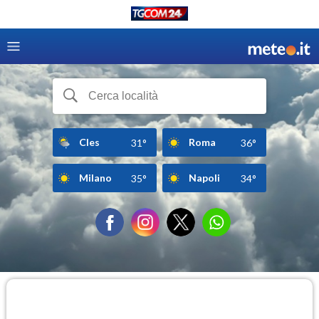
Cles
Roma
31°
36°
Milano
Napoli
35°
34°