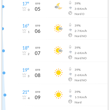
17
°
ore
39
%
05
3
-
8
Km/h
0
Nord O
16
°
ore
39
%
06
2
-
7
Km/h
1
Nord NO
18
°
ore
39
%
07
2
-
6
Km/h
2
Nord NO
19
°
ore
39
%
08
2
-
6
Km/h
3
Nord NO
21
°
ore
39
%
09
1
-
5
Km/h
4
Nord