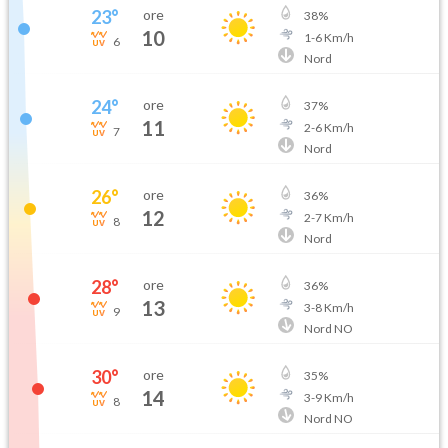
23
°
ore
38
%
10
1
-
6
Km/h
6
Nord
24
°
ore
37
%
11
2
-
6
Km/h
7
Nord
26
°
ore
36
%
12
2
-
7
Km/h
8
Nord
28
°
ore
36
%
13
3
-
8
Km/h
9
Nord NO
30
°
ore
35
%
14
3
-
9
Km/h
8
Nord NO