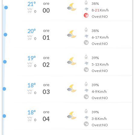
21
°
ore
38
%
00
8
-
21
Km/h
0
Ovest NO
20
°
ore
38
%
01
6
-
17
Km/h
0
Ovest NO
19
°
ore
39
%
02
5
-
13
Km/h
0
Ovest NO
18
°
ore
39
%
03
4
-
9
Km/h
0
Ovest NO
18
°
ore
39
%
04
3
-
8
Km/h
0
Ovest NO