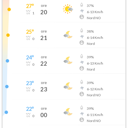
27
°
ore
37
%
20
6
-
13
Km/h
1
Nord NO
25
°
ore
38
%
21
6
-
14
Km/h
0
Nord
24
°
ore
39
%
22
6
-
13
Km/h
0
Nord
23
°
ore
39
%
23
6
-
12
Km/h
0
Nord NO
22
°
ore
39
%
00
6
-
11
Km/h
0
Nord NO