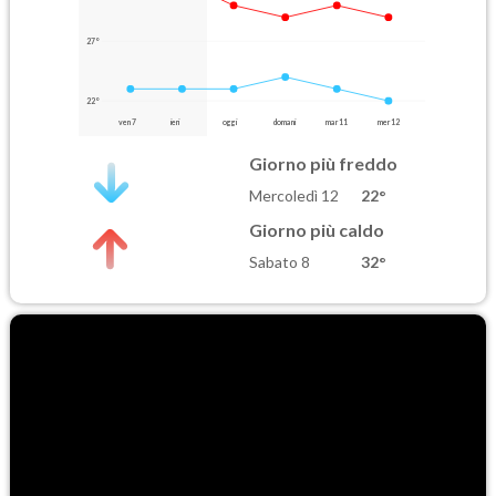
27°
22°
ven 7
ieri
oggi
domani
mar 11
mer 12
Giorno più freddo
Mercoledì 12
22°
Giorno più caldo
Sabato 8
32°