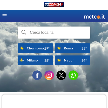
Chornomo...
Roma
29°
35°
Milano
Napoli
35°
34°