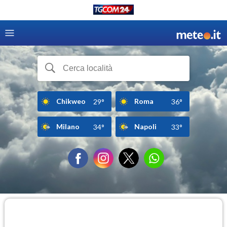
Chikweo
Roma
29°
36°
Milano
Napoli
34°
33°