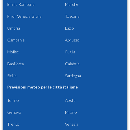
Emilia Romagna
Marche
Friuli Venezia Giulia
Toscana
Umbria
Lazio
Campania
Abruzzo
Molise
Puglia
Basilicata
Calabria
Sicilia
Sardegna
Previsioni meteo per le città italiane
Torino
Aosta
Genova
Milano
Trento
Venezia