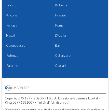
Trieste
Bologna
Ancona
Firenze
Perugia
Roma
Napoli
L'Aquila
Campobasso
Bari
Potenza
Catanzaro
Palermo
Cagliari
Copyright © 1999-2020 RTI S.p.A. Direzione Business Digital -
P.Iva 03976881007 - Tutti i diritti riservati.
Rispetto ai contenuti e ai dati personali trasmessi e/o riprodotti è