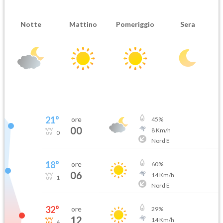
Notte
Mattino
Pomeriggio
Sera
21
°
ore
45
%
00
8
Km/h
0
Nord E
18
°
ore
60
%
06
14
Km/h
1
Nord E
32
°
ore
29
%
12
14
Km/h
6