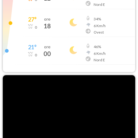
Nord E
27
°
ore
34
%
18
6
Km/h
0
Ovest
21
°
ore
46
%
00
6
Km/h
0
Nord E