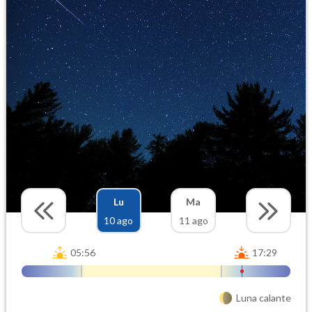
Lu
Ma
10 ago
11 ago
05:56
17:29
Luna calante