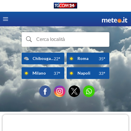
Chibouga...
Roma
22°
35°
Milano
Napoli
37°
33°