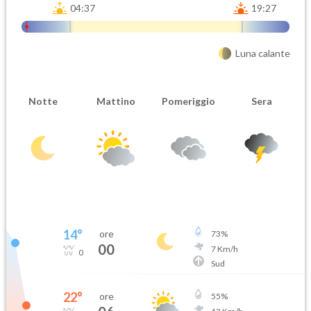
04:37
19:27
Luna calante
Notte
Mattino
Pomeriggio
Sera
14
°
ore
73
%
00
7
Km/h
0
Sud
22
°
ore
55
%