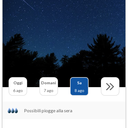
Oggi
Domani
Sa
6 ago
7 ago
8 ago
Possibili piogge alla sera