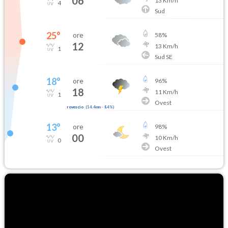
06
13
Km/h
4
Sud
25
°
ore
58
%
12
13
Km/h
1
Sud SE
18
°
ore
96
%
18
11
Km/h
1
Ovest
rovescio
(
14.4mm
-
84
%)
13
°
ore
98
%
00
10
Km/h
0
Ovest