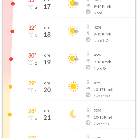
33
°
17
9
-
14
Km/h
4
Nord
32
°
ore
42
%
18
9
-
15
Km/h
3
Nord NO
30
°
ore
45
%
19
9
-
16
Km/h
2
Nord O
29
°
ore
49
%
20
10
-
17
Km/h
1
Ovest NO
28
°
ore
53
%
21
10
-
18
Km/h
0
Ovest SO