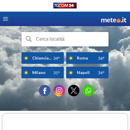
Chiancia...
Roma
34°
36°
Milano
Napoli
35°
34°