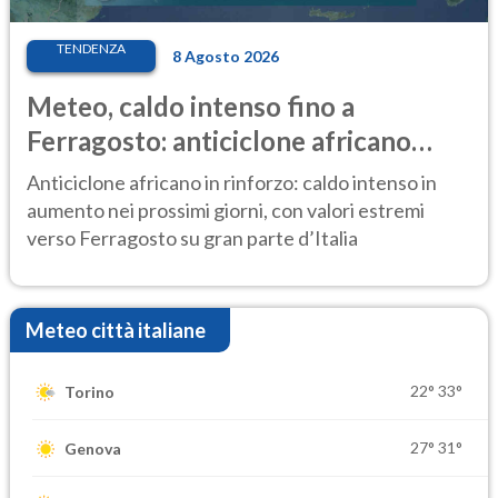
TENDENZA
8 Agosto 2026
Meteo, caldo intenso fino a
Ferragosto: anticiclone africano
ancora protagonista
Anticiclone africano in rinforzo: caldo intenso in
aumento nei prossimi giorni, con valori estremi
verso Ferragosto su gran parte d’Italia
Meteo città italiane
22°
33°
Torino
27°
31°
Genova