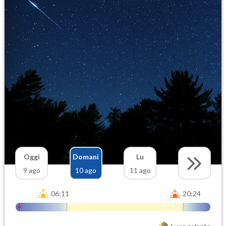
Oggi
Domani
Lu
9 ago
10 ago
11 ago
06:11
20:24