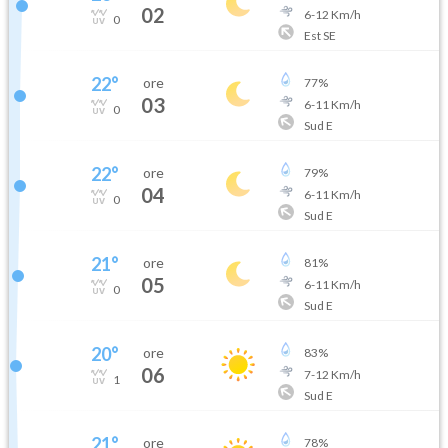
02
6
-
12
Km/h
0
Est SE
22
°
ore
77
%
03
6
-
11
Km/h
0
Sud E
22
°
ore
79
%
04
6
-
11
Km/h
0
Sud E
21
°
ore
81
%
05
6
-
11
Km/h
0
Sud E
20
°
ore
83
%
06
7
-
12
Km/h
1
Sud E
21
°
ore
78
%