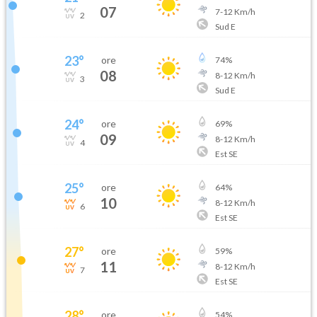
07
7
-
12
Km/h
2
Sud E
23
°
ore
74
%
08
8
-
12
Km/h
3
Sud E
24
°
ore
69
%
09
8
-
12
Km/h
4
Est SE
25
°
ore
64
%
10
8
-
12
Km/h
6
Est SE
27
°
ore
59
%
11
8
-
12
Km/h
7
Est SE
28
°
ore
54
%