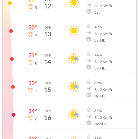
12
8
-
12
Km/h
8
Est
30
°
ore
49
%
13
8
-
12
Km/h
9
Est NE
31
°
ore
44
%
14
8
-
12
Km/h
8
Est NE
33
°
ore
39
%
15
8
-
12
Km/h
7
Nord E
34
°
ore
34
%
16
8
-
13
Km/h
6
Nord NE
ore
38
%