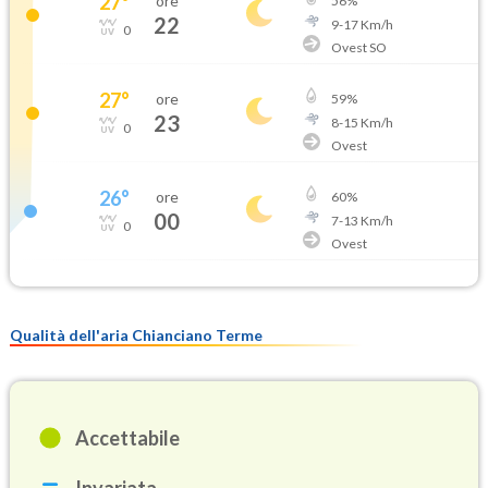
27
°
ore
56
%
22
9
-
17
Km/h
0
Ovest SO
27
°
ore
59
%
23
8
-
15
Km/h
0
Ovest
26
°
ore
60
%
00
7
-
13
Km/h
0
Ovest
Qualità dell'aria Chianciano Terme
Accettabile