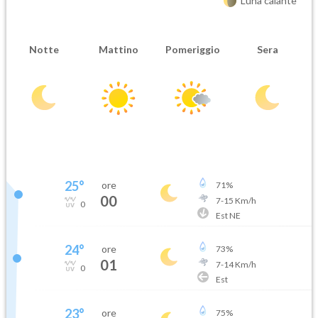
Luna calante
Notte
Mattino
Pomeriggio
Sera
25
°
ore
71
%
00
7
-
15
Km/h
0
Est NE
24
°
ore
73
%
01
7
-
14
Km/h
0
Est
23
°
ore
75
%