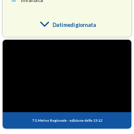
Invariata
Dati medi giornata
O3
88.0
(Ozono)
NO2
2.4
(Diossido di azoto)
SO2
0.6
(Anidride solforosa)
PM10
15.7
(Materia particolata)
TG Meteo Regionale
-
edizione delle 15:12
PM25