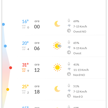
16
°
ore
69
%
00
7
-
15
Km/h
0
Ovest NO
20
°
ore
65
%
06
9
-
15
Km/h
4
Ovest
31
°
ore
41
%
12
11
-
15
Km/h
9
Nord NO
25
°
ore
51
%
18
7
-
13
Km/h
2
Nord O
ore
69
%