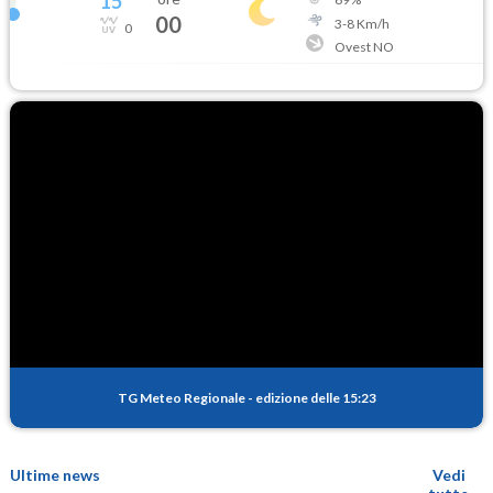
15
°
00
3
-
8
Km/h
0
Ovest NO
TG Meteo Regionale
-
edizione delle 15:23
Ultime news
Vedi