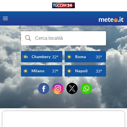
Chambery
Roma
32°
35°
Milano
Napoli
37°
33°