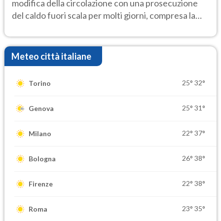
modifica della circolazione con una prosecuzione
del caldo fuori scala per molti giorni, compresa la
settimana di Ferragosto
Meteo città italiane
25°
32°
Torino
25°
31°
Genova
22°
37°
Milano
26°
38°
Bologna
22°
38°
Firenze
23°
35°
Roma