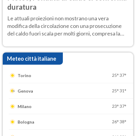
duratura
Le attuali proiezioni non mostrano una vera
modifica della circolazione con una prosecuzione
del caldo fuori scala per molti giorni, compresa la
settimana di Ferragosto
Meteo città italiane
25°
37°
Torino
25°
31°
Genova
23°
37°
Milano
26°
38°
Bologna