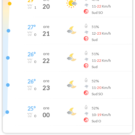
20
11
-
22
Km/h
1
Sud SO
27
°
ore
51
%
21
12
-
23
Km/h
0
Sud
26
°
ore
51
%
22
11
-
22
Km/h
0
Sud
26
°
ore
52
%
23
11
-
20
Km/h
0
Sud SO
25
°
ore
52
%
00
10
-
19
Km/h
0
Sud O