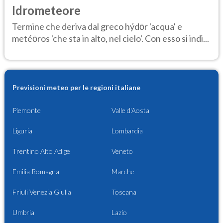
Idrometeore
Termine che deriva dal greco hýdōr 'acqua' e
metéōros 'che sta in alto, nel cielo'. Con esso si indi...
Previsioni meteo per le regioni italiane
Piemonte
Valle d'Aosta
Liguria
Lombardia
Trentino Alto Adige
Veneto
Emilia Romagna
Marche
Friuli Venezia Giulia
Toscana
Umbria
Lazio