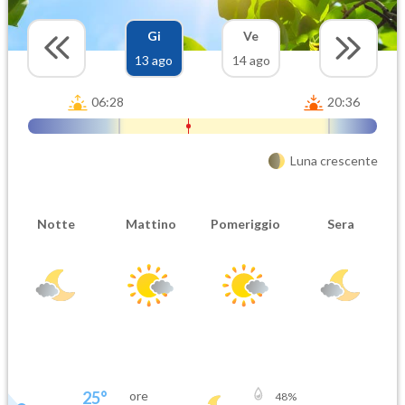
Gi
Ve
13 ago
14 ago
06:28
20:36
Luna crescente
Notte
Mattino
Pomeriggio
Sera
25
°
ore
48
%