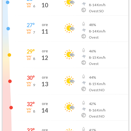
10
8
-
14
Km/h
6
Ovest SO
27
°
ore
48
%
11
8
-
14
Km/h
7
Ovest
29
°
ore
46
%
12
8
-
15
Km/h
8
Ovest
30
°
ore
44
%
13
8
-
15
Km/h
9
Ovest NO
32
°
ore
42
%
14
8
-
16
Km/h
8
Ovest NO
33
°
ore
41
%