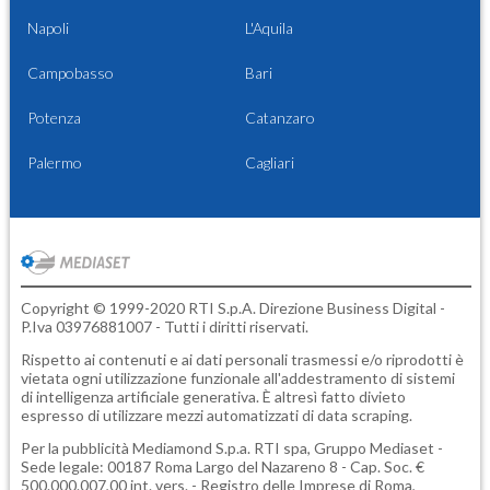
Napoli
L'Aquila
Campobasso
Bari
Potenza
Catanzaro
Palermo
Cagliari
Copyright © 1999-2020 RTI S.p.A. Direzione Business Digital -
P.Iva 03976881007 - Tutti i diritti riservati.
Rispetto ai contenuti e ai dati personali trasmessi e/o riprodotti è
vietata ogni utilizzazione funzionale all'addestramento di sistemi
di intelligenza artificiale generativa. È altresì fatto divieto
espresso di utilizzare mezzi automatizzati di data scraping.
Per la pubblicità
Mediamond S.p.a.
RTI spa, Gruppo Mediaset -
Sede legale: 00187 Roma Largo del Nazareno 8 - Cap. Soc. €
500.000.007,00 int. vers. - Registro delle Imprese di Roma,