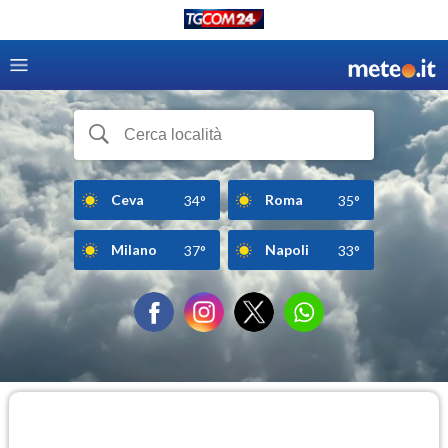
Ceva
Roma
34°
35°
Milano
Napoli
37°
33°