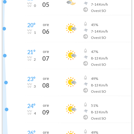
05
7
-
14
Km/h
0
Ovest SO
20
°
ore
45
%
06
7
-
14
Km/h
1
Ovest SO
21
°
ore
47
%
07
8
-
13
Km/h
2
Ovest SO
23
°
ore
49
%
08
8
-
13
Km/h
3
Ovest SO
24
°
ore
51
%
09
8
-
13
Km/h
4
Ovest SO
26
°
ore
49
%