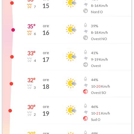
15
8
-
16
Km/h
7
Nord O
35
°
ore
39
%
16
8
-
18
Km/h
6
Ovest NO
33
°
ore
41
%
17
9
-
19
Km/h
4
Ovest
32
°
ore
44
%
18
10
-
20
Km/h
3
Ovest SO
30
°
ore
46
%
19
10
-
21
Km/h
2
Sud O
29
°
ore
49
%