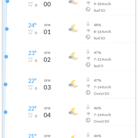
00
9
-
18
Km/h
0
Sud SO
24
°
ore
48
%
01
8
-
16
Km/h
0
Sud SO
23
°
ore
47
%
02
7
-
15
Km/h
0
Sud O
22
°
ore
47
%
03
7
-
14
Km/h
0
Ovest SO
22
°
ore
46
%
04
7
-
14
Km/h
0
Ovest SO
21
°
ore
46
%