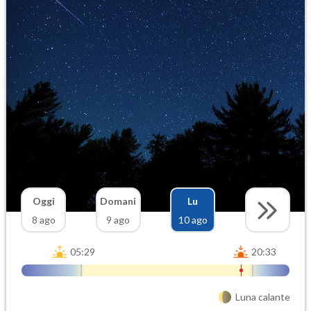
Oggi
Domani
Lu
8 ago
9 ago
10 ago
05:29
20:33
Luna calante