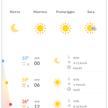
Notte
Mattino
Pomeriggio
Sera
10
°
ore
82
%
00
4
-
11
Km/h
0
Nord E
18
°
ore
61
%
06
5
-
9
Km/h
8
Sud E
26
°
ore
34
%
12
9
-
13
Km/h
8