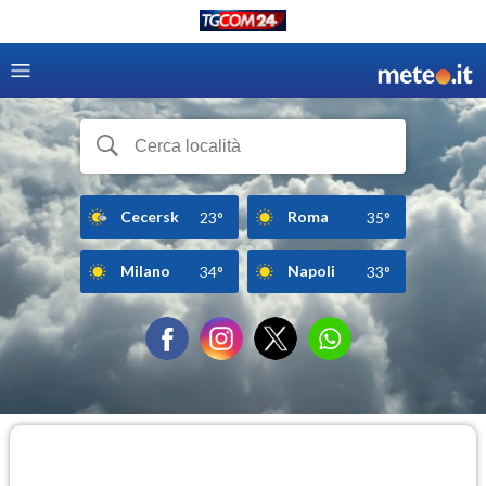
Cecersk
Roma
23°
35°
Milano
Napoli
34°
33°