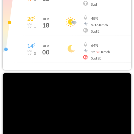
Sud
20
°
ore
48
%
18
9
-
16
Km/h
1
Sud E
14
°
ore
64
%
00
12
-
23
Km/h
0
Sud SE