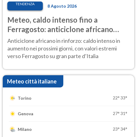
TENDENZA
8 Agosto 2026
Meteo, caldo intenso fino a
Ferragosto: anticiclone africano
ancora protagonista
Anticiclone africano in rinforzo: caldo intenso in
aumento nei prossimi giorni, con valori estremi
verso Ferragosto su gran parte d’Italia
Meteo città italiane
22°
33°
Torino
27°
31°
Genova
23°
34°
Milano