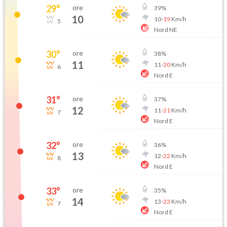
29
°
ore
39
%
10
10
-
19
Km/h
5
Nord NE
30
°
ore
38
%
11
11
-
20
Km/h
6
Nord E
31
°
ore
37
%
12
11
-
21
Km/h
7
Nord E
32
°
ore
36
%
13
12
-
22
Km/h
8
Nord E
33
°
ore
35
%
14
13
-
23
Km/h
7
Nord E