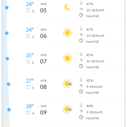
24
°
ore
47
%
05
10
-
18
Km/h
0
Nord NE
24
°
ore
47
%
06
10
-
18
Km/h
1
Nord NE
25
°
ore
45
%
07
10
-
18
Km/h
2
Nord NE
27
°
ore
42
%
08
9
-
18
Km/h
3
Nord NE
28
°
ore
40
%
09
9
-
18
Km/h
4
Nord NE