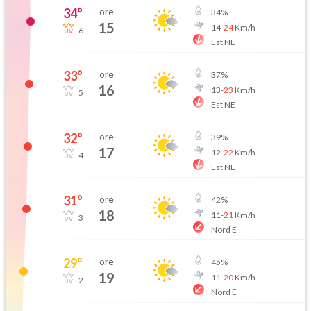
34
°
ore
34
%
15
14
-
24
Km/h
6
Est NE
33
°
ore
37
%
16
13
-
23
Km/h
5
Est NE
32
°
ore
39
%
17
12
-
22
Km/h
4
Est NE
31
°
ore
42
%
18
11
-
21
Km/h
3
Nord E
29
°
ore
45
%
19
11
-
20
Km/h
2
Nord E