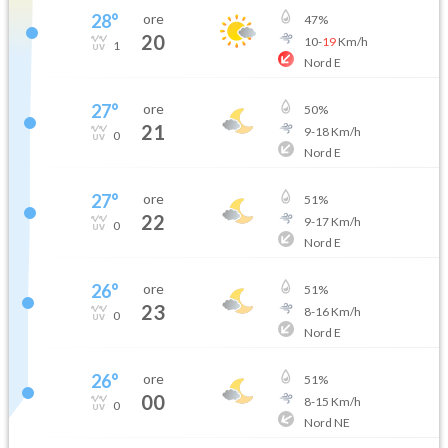
28
°
ore
47
%
20
10
-
19
Km/h
1
Nord E
27
°
ore
50
%
21
9
-
18
Km/h
0
Nord E
27
°
ore
51
%
22
9
-
17
Km/h
0
Nord E
26
°
ore
51
%
23
8
-
16
Km/h
0
Nord E
26
°
ore
51
%
00
8
-
15
Km/h
0
Nord NE