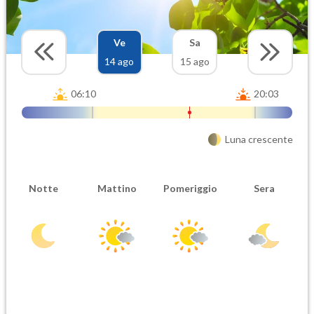
Ve
Sa
14 ago
15 ago
06:10
20:03
Luna crescente
Notte
Mattino
Pomeriggio
Sera